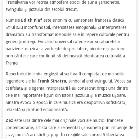
Transilvania vor recrea atmosfera epocii de aur a șansonetei,
swingului și jazzului din secolul trecut.
Numele
Édith Piaf
este sinonim cu șansoneta franceză clasică.
Stilul său inconfundabil, intensitatea emoțională și interpretarea
dramatică au transformat melodiile sale în repere culturale pentru
generații întregi. Evocând universul cafenelelor și cabaretelor
pariziene, muzica sa vorbește despre iubire, pierdere și pasiune
prin cântece care continuă să definească identitatea culturală a
Franței.
Repertoriul în limba engleză al serii va fi completat de melodiile
legendare ale lui
Frank Sinatra
, simbol al erei swingului. Vocea sa
catifelată și eleganța interpretării l-au consacrat drept una dintre
cele mai importante figuri din istoria jazzului și a muzicii ușoare.
Sinatra evocă o epocă în care muzica era deopotrivă sofisticată,
relaxată și profund emoționantă.
Zaz
este una dintre cele mai originale voci ale muzicii franceze
contemporane, artista care a reinventat șansoneta prin influențe de
jazz, muzică acustică și pop. În creațiile sale coexistă libertatea