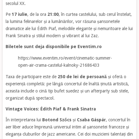
secolul XX.
Pe
17 iulie
, de la ora
21:00
, în curtea castelului, sub cerul înstelat,
la lumina felinarelor și a lumânărilor, vor răsuna șansonetele
dramatice ale lui Édith Piaf, melodiile elegante și nemuritoare ale lui
Frank Sinatra și stilul modern și vibrant al lui Zaz.
Biletele sunt deja disponibile pe Eventim.ro
https://www.eventim.ro/event/cinematic-summer-
open-air-crama-castelul-kalnoky-21686433
Taxa de participare este de
250 de lei de persoană
și oferă o
experiență completă: pe lângă concertul de înaltă ținută artistică,
aceasta include o cină tip bufet suedez și un afterparty sub stele,
organizat după spectacol.
Vintage Voices: Édith Piaf & Frank Sinatra
În interpretarea lui
Botond Szőcs
și
Csaba Gáspár
, concertul în
aer liber aduce împreună universul intim al șansonetei franceze și
eleganța cluburilor de jazz americane. Cei doi muzicieni talentați din