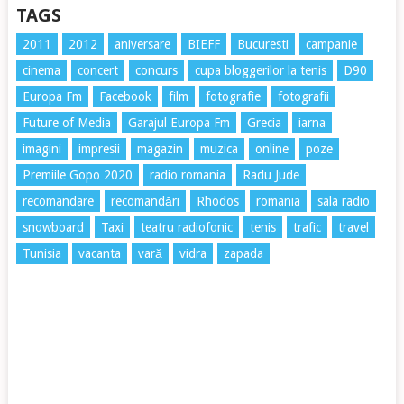
TAGS
2011
2012
aniversare
BIEFF
Bucuresti
campanie
cinema
concert
concurs
cupa bloggerilor la tenis
D90
Europa Fm
Facebook
film
fotografie
fotografii
Future of Media
Garajul Europa Fm
Grecia
iarna
imagini
impresii
magazin
muzica
online
poze
Premiile Gopo 2020
radio romania
Radu Jude
recomandare
recomandări
Rhodos
romania
sala radio
snowboard
Taxi
teatru radiofonic
tenis
trafic
travel
Tunisia
vacanta
vară
vidra
zapada