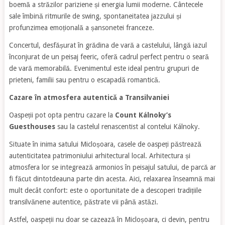
boemă a străzilor pariziene și energia lumii moderne. Cântecele
sale îmbină ritmurile de swing, spontaneitatea jazzului și
profunzimea emoțională a șansonetei franceze.
Concertul, desfășurat în grădina de vară a castelului, lângă iazul
înconjurat de un peisaj feeric, oferă cadrul perfect pentru o seară
de vară memorabilă. Evenimentul este ideal pentru grupuri de
prieteni, familii sau pentru o escapadă romantică.
Cazare în atmosfera autentică a Transilvaniei
Oaspeții pot opta pentru cazare la
Count Kálnoky’s
Guesthouses
sau la castelul renascentist al contelui Kálnoky.
Situate în inima satului Micloșoara, casele de oaspeți păstrează
autenticitatea patrimoniului arhitectural local. Arhitectura și
atmosfera lor se integrează armonios în peisajul satului, de parcă ar
fi făcut dintotdeauna parte din acesta. Aici, relaxarea înseamnă mai
mult decât confort: este o oportunitate de a descoperi tradițiile
transilvănene autentice, păstrate vii până astăzi.
Astfel, oaspeții nu doar se cazează în Micloșoara, ci devin, pentru