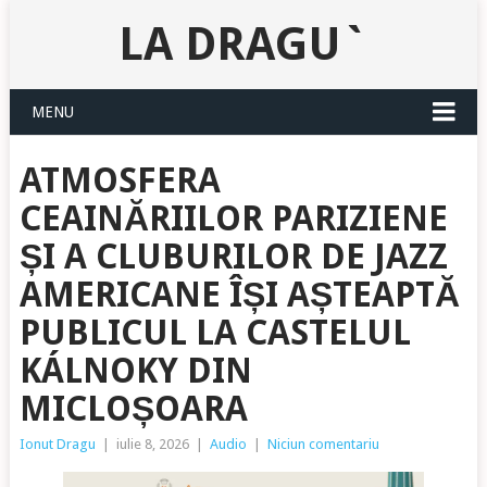
LA DRAGU`
MENU
ATMOSFERA
CEAINĂRIILOR PARIZIENE
ȘI A CLUBURILOR DE JAZZ
AMERICANE ÎȘI AȘTEAPTĂ
PUBLICUL LA CASTELUL
KÁLNOKY DIN
MICLOȘOARA
Ionut Dragu
|
iulie 8, 2026
|
Audio
|
Niciun comentariu