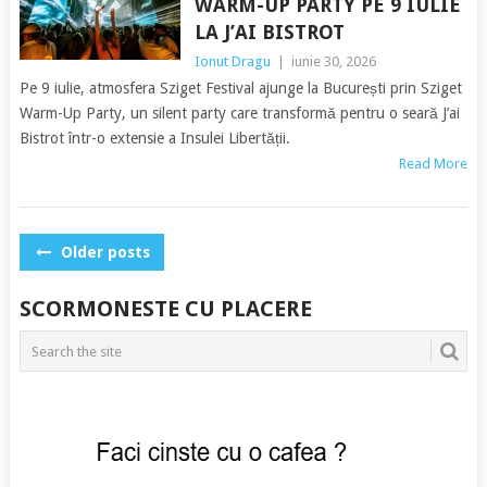
WARM-UP PARTY PE 9 IULIE
LA J’AI BISTROT
Ionut Dragu
|
iunie 30, 2026
Pe 9 iulie, atmosfera Sziget Festival ajunge la București prin Sziget
Warm-Up Party, un silent party care transformă pentru o seară J’ai
Bistrot într-o extensie a Insulei Libertății.
Read More
POSTS
Older posts
NAVIGATION
SCORMONESTE CU PLACERE