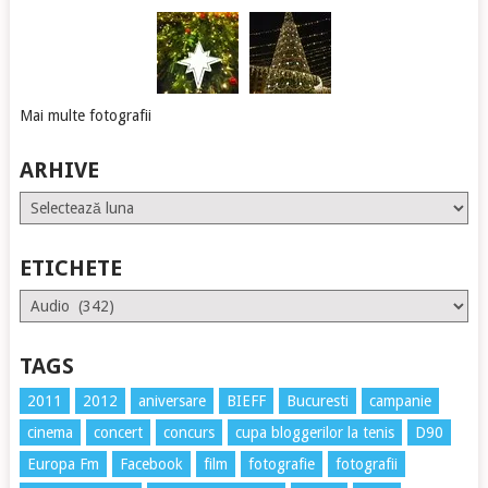
Mai multe fotografii
ARHIVE
Arhive
ETICHETE
Etichete
TAGS
2011
2012
aniversare
BIEFF
Bucuresti
campanie
cinema
concert
concurs
cupa bloggerilor la tenis
D90
Europa Fm
Facebook
film
fotografie
fotografii