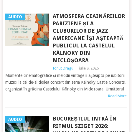
ATMOSFERA CEAINĂRIILOR
AUDIO
PARIZIENE ȘI A
CLUBURILOR DE JAZZ
AMERICANE ÎȘI AȘTEAPTĂ
PUBLICUL LA CASTELUL
KÁLNOKY DIN
MICLOȘOARA
Ionut Dragu
|
iulie 8, 2026
Momente cinematografice și melodii vintage îi așteaptă pe iubitorii
muzicii la cel de-al doilea concert din seria Kálnoky Castle Concerts,
organizat în grădina Castelului Kálnoky din Micloșoara. Următorul
Read More
BUCUREȘTIUL INTRĂ ÎN
AUDIO
RITMUL SZIGET 2026: