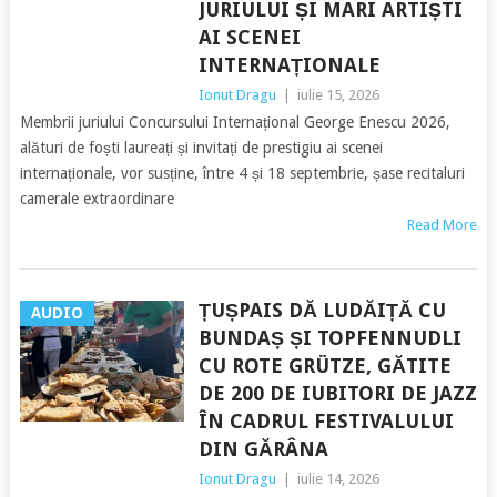
JURIULUI ȘI MARI ARTIȘTI
AI SCENEI
INTERNAȚIONALE
Ionut Dragu
|
iulie 15, 2026
Membrii juriului Concursului Internațional George Enescu 2026,
alături de foști laureați și invitați de prestigiu ai scenei
internaționale, vor susține, între 4 și 18 septembrie, șase recitaluri
camerale extraordinare
Read More
ȚUȘPAIS DĂ LUDĂIȚĂ CU
AUDIO
BUNDAȘ ȘI TOPFENNUDLI
CU ROTE GRÜTZE, GĂTITE
DE 200 DE IUBITORI DE JAZZ
ÎN CADRUL FESTIVALULUI
DIN GĂRÂNA
Ionut Dragu
|
iulie 14, 2026