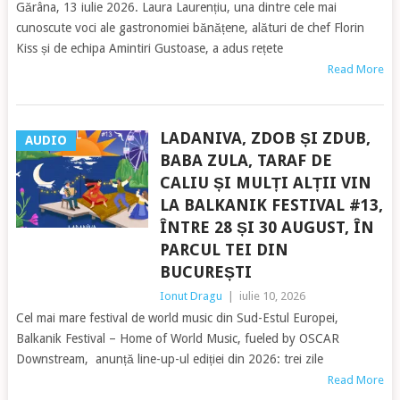
Gărâna, 13 iulie 2026. Laura Laurențiu, una dintre cele mai
cunoscute voci ale gastronomiei bănățene, alături de chef Florin
Kiss și de echipa Amintiri Gustoase, a adus rețete
Read More
LADANIVA, ZDOB ȘI ZDUB,
AUDIO
BABA ZULA, TARAF DE
CALIU ȘI MULȚI ALȚII VIN
LA BALKANIK FESTIVAL #13,
ÎNTRE 28 ȘI 30 AUGUST, ÎN
PARCUL TEI DIN
BUCUREȘTI
Ionut Dragu
|
iulie 10, 2026
Cel mai mare festival de world music din Sud-Estul Europei,
Balkanik Festival – Home of World Music, fueled by OSCAR
Downstream, anunță line-up-ul ediției din 2026: trei zile
Read More