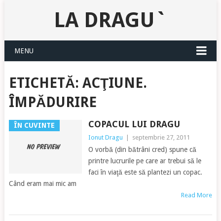
LA DRAGU`
MENU
ETICHETĂ:
ACŢIUNE.
ÎMPĂDURIRE
COPACUL LUI DRAGU
ÎN CUVINTE
Ionut Dragu
|
septembrie 27, 2011
O vorbă (din bătrâni cred) spune că
printre lucrurile pe care ar trebui să le
faci în viaţă este să plantezi un copac.
Când eram mai mic am
Read More