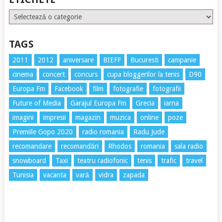
Etichete
TAGS
2011
2012
aniversare
BIEFF
Bucuresti
campanie
cinema
concert
concurs
cupa bloggerilor la tenis
D90
Europa Fm
Facebook
film
fotografie
fotografii
Future of Media
Garajul Europa Fm
Grecia
iarna
imagini
impresii
magazin
muzica
online
poze
Premiile Gopo 2020
radio romania
Radu Jude
recomandare
recomandări
Rhodos
romania
sala radio
snowboard
Taxi
teatru radiofonic
tenis
trafic
travel
Tunisia
vacanta
vară
vidra
zapada