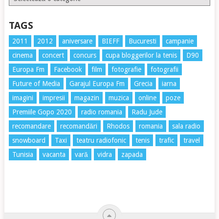
TAGS
2011
2012
aniversare
BIEFF
Bucuresti
campanie
cinema
concert
concurs
cupa bloggerilor la tenis
D90
Europa Fm
Facebook
film
fotografie
fotografii
Future of Media
Garajul Europa Fm
Grecia
iarna
imagini
impresii
magazin
muzica
online
poze
Premiile Gopo 2020
radio romania
Radu Jude
recomandare
recomandări
Rhodos
romania
sala radio
snowboard
Taxi
teatru radiofonic
tenis
trafic
travel
Tunisia
vacanta
vară
vidra
zapada