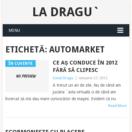
LA DRAGU`
MENU
ETICHETĂ:
AUTOMARKET
CE AȘ CONDUCE ÎN 2012
ÎN CUVINTE
FĂRĂ SĂ CLIPESC
Ionut Dragu
|
ianuarie 27, 2012
A trecut un an de zile. Nu de când am
jucăria `asta virtuală ci de când am
încercat să mă dau mare cunoscător de maşini. Evident că nu
Read More
POSTS