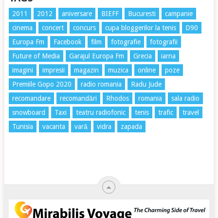
2011
2012
aniversare
BIEFF
Bucuresti
campanie
cinema
concert
concurs
cupa bloggerilor la tenis
D90
Europa Fm
Facebook
film
fotografie
fotografii
Future of Media
Garajul Europa Fm
Grecia
iarna
imagini
impresii
magazin
muzica
online
poze
Premiile Gopo 2020
radio romania
Radu Jude
recomandare
recomandări
Rhodos
romania
sala radio
snowboard
Taxi
teatru radiofonic
tenis
trafic
travel
Tunisia
vacanta
vară
vidra
zapada