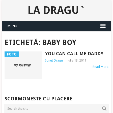
LA DRAGU`
MENU
ETICHETĂ:
BABY BOY
YOU CAN CALL ME DADDY
FOTO
Ionut Dragu
|
iulie 13, 2011
Read More
POSTS
SCORMONESTE CU PLACERE
NAVIGATION