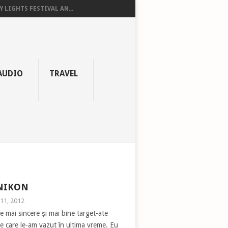
Y LIGHTS FESTIVAL AN...
AUDIO
TRAVEL
 NIKON
 11, 2012
e mai sincere și mai bine target-ate
e care le-am vazut în ultima vreme. Eu