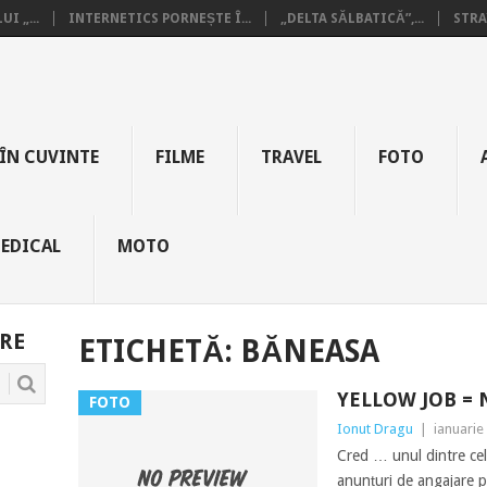
I „...
INTERNETICS PORNEȘTE Î...
„DELTA SĂLBATICĂ”,...
STRA
ÎN CUVINTE
FILME
TRAVEL
FOTO
EDICAL
MOTO
RE
ETICHETĂ:
BĂNEASA
YELLOW JOB =
FOTO
Ionut Dragu
|
ianuarie
Cred … unul dintre cel
anunțuri de angajare p