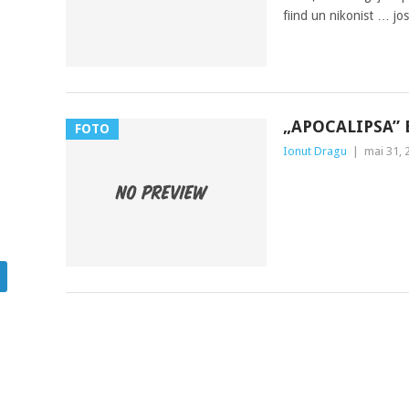
fiind un nikonist … jos
„APOCALIPSA” 
FOTO
Ionut Dragu
|
mai 31, 
POSTS
NAVIGATION