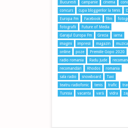
Bucuresti
campanie
cinema
conc
concurs
cupa bloggerilor la tenis
Europa Fm
Facebook
film
fotog
fotografii
Future of Media
Garajul Europa Fm
Grecia
iarna
imagini
impresii
magazin
muzica
online
poze
Premiile Gopo 2020
radio romania
Radu Jude
recoman
recomandări
Rhodos
romania
sala radio
snowboard
Taxi
teatru radiofonic
tenis
trafic
tra
Tunisia
vacanta
vară
vidra
za