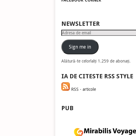
FACEBOOK CORNER
pen
a
măr
sau
NEWSLETTER
mic
Adresa
vol
de
email
Sign me in
Alătură-te celorlalți 1.259 de abonați.
IA DE CITESTE RSS STYLE
RSS - articole
PUB