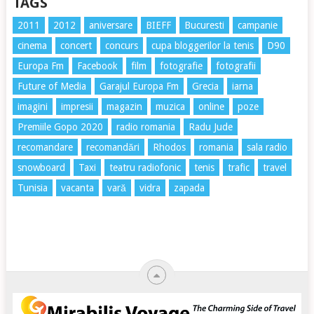
TAGS
2011
2012
aniversare
BIEFF
Bucuresti
campanie
cinema
concert
concurs
cupa bloggerilor la tenis
D90
Europa Fm
Facebook
film
fotografie
fotografii
Future of Media
Garajul Europa Fm
Grecia
iarna
imagini
impresii
magazin
muzica
online
poze
Premiile Gopo 2020
radio romania
Radu Jude
recomandare
recomandări
Rhodos
romania
sala radio
snowboard
Taxi
teatru radiofonic
tenis
trafic
travel
Tunisia
vacanta
vară
vidra
zapada