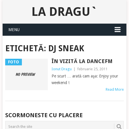
LA DRAGU`
MENU
ETICHETĂ:
DJ SNEAK
ÎN VIZITĂ LA DANCEFM
FOTO
Ionut Dragu
|
februarie 25, 2011
Pe scurt … arată cam aşa: Enjoy your
weekend !
Read More
POSTS
SCORMONESTE CU PLACERE
NAVIGATION