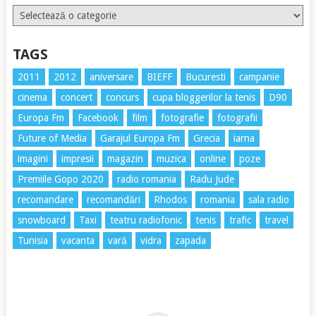
Etichete
TAGS
2011
2012
aniversare
BIEFF
Bucuresti
campanie
cinema
concert
concurs
cupa bloggerilor la tenis
D90
Europa Fm
Facebook
film
fotografie
fotografii
Future of Media
Garajul Europa Fm
Grecia
iarna
imagini
impresii
magazin
muzica
online
poze
Premiile Gopo 2020
radio romania
Radu Jude
recomandare
recomandări
Rhodos
romania
sala radio
snowboard
Taxi
teatru radiofonic
tenis
trafic
travel
Tunisia
vacanta
vară
vidra
zapada