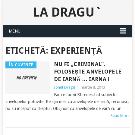
LA DRAGU`
MENU
ETICHETĂ:
EXPERIENŢĂ
NU FI „CRIMINAL”.
ÎN CUVINTE
FOLOSEȘTE ANVELOPELE
DE IARNĂ … IARNA !
Ionut Dragu
|
martie 8, 2013
Fac ce fac și BI redeschid subiectul
anvelopelor potrivite. Relația mea cu anvelopele de iarnă, recunosc,
nu au început cu dreptul. Obișnuit cu anvelopele de vară cu un
Read More