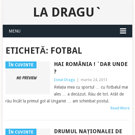
LA DRAGU`
MENU
ETICHETĂ:
FOTBAL
HAI ROMÂNIA ! `DAR UNDE
ÎN CUVINTE
?
Ionut Dragu
|
martie 24, 2013
Relația mea cu sportul … cu fotbalul mai
ales … a decăzut. Rău de tot. Atât de
rău încât la primul gol al Ungariei … am schimbat postul.
Read More
DRUMUL NAȚIONALEI DE
ÎN CUVINTE