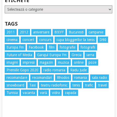
ETICHETE
Etichete
TAGS
2011
2012
aniversare
BIEFF
Bucuresti
campanie
cinema
concert
concurs
cupa bloggerilor la tenis
D90
Europa Fm
Facebook
film
fotografie
fotografii
Future of Media
Garajul Europa Fm
Grecia
iarna
imagini
impresii
magazin
muzica
online
poze
Premiile Gopo 2020
radio romania
Radu Jude
recomandare
recomandări
Rhodos
romania
sala radio
snowboard
Taxi
teatru radiofonic
tenis
trafic
travel
Tunisia
vacanta
vară
vidra
zapada