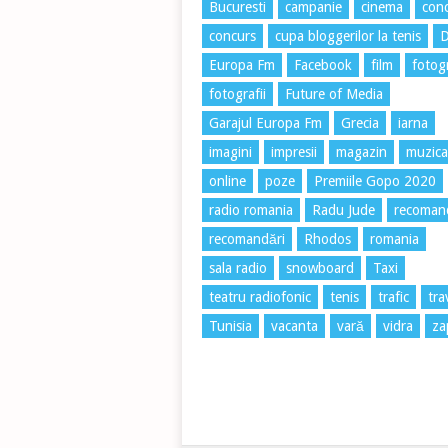
Bucuresti
campanie
cinema
conc
concurs
cupa bloggerilor la tenis
Europa Fm
Facebook
film
fotog
fotografii
Future of Media
Garajul Europa Fm
Grecia
iarna
imagini
impresii
magazin
muzica
online
poze
Premiile Gopo 2020
radio romania
Radu Jude
recoman
recomandări
Rhodos
romania
sala radio
snowboard
Taxi
teatru radiofonic
tenis
trafic
tra
Tunisia
vacanta
vară
vidra
za