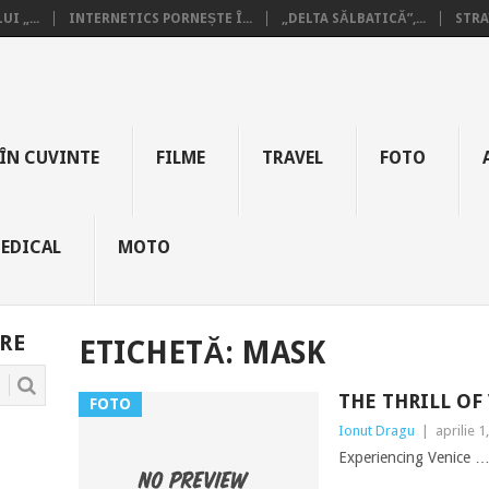
I „...
INTERNETICS PORNEȘTE Î...
„DELTA SĂLBATICĂ”,...
STRA
ÎN CUVINTE
FILME
TRAVEL
FOTO
EDICAL
MOTO
RE
ETICHETĂ:
MASK
THE THRILL OF
FOTO
Ionut Dragu
|
aprilie 1
Experiencing Venice … 