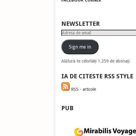
FACEBOOK CORNER
pen
a
măr
sau
NEWSLETTER
mic
Adresa
vol
de
email
Sign me in
Alătură-te celorlalți 1.259 de abonați.
IA DE CITESTE RSS STYLE
RSS - articole
PUB