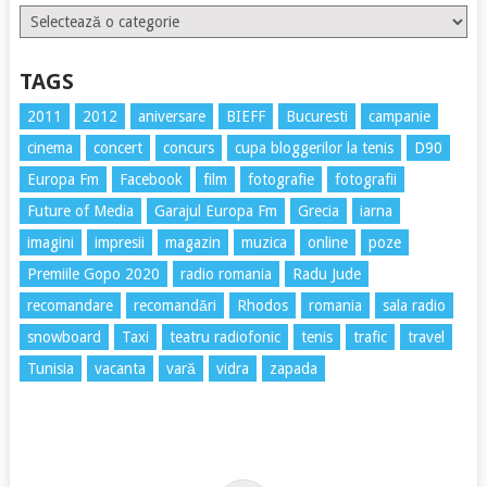
Etichete
TAGS
2011
2012
aniversare
BIEFF
Bucuresti
campanie
cinema
concert
concurs
cupa bloggerilor la tenis
D90
Europa Fm
Facebook
film
fotografie
fotografii
Future of Media
Garajul Europa Fm
Grecia
iarna
imagini
impresii
magazin
muzica
online
poze
Premiile Gopo 2020
radio romania
Radu Jude
recomandare
recomandări
Rhodos
romania
sala radio
snowboard
Taxi
teatru radiofonic
tenis
trafic
travel
Tunisia
vacanta
vară
vidra
zapada