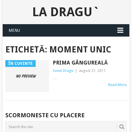
LA DRAGU`
MENU
ETICHETĂ:
MOMENT UNIC
PRIMA GÂNGUREALĂ
ÎN CUVINTE
Ionut Dragu
|
august 31, 2011
…
Read More
POSTS
SCORMONESTE CU PLACERE
NAVIGATION