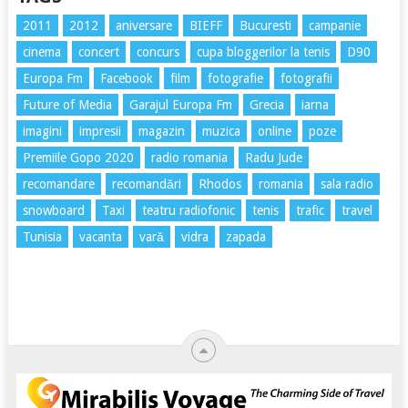
2011
2012
aniversare
BIEFF
Bucuresti
campanie
cinema
concert
concurs
cupa bloggerilor la tenis
D90
Europa Fm
Facebook
film
fotografie
fotografii
Future of Media
Garajul Europa Fm
Grecia
iarna
imagini
impresii
magazin
muzica
online
poze
Premiile Gopo 2020
radio romania
Radu Jude
recomandare
recomandări
Rhodos
romania
sala radio
snowboard
Taxi
teatru radiofonic
tenis
trafic
travel
Tunisia
vacanta
vară
vidra
zapada