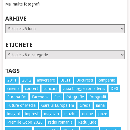
Mai multe fotografii
ARHIVE
Arhive
ETICHETE
Etichete
TAGS
2011
2012
aniversare
BIEFF
Bucuresti
campanie
cinema
concert
concurs
cupa bloggerilor la tenis
D90
Europa Fm
Facebook
film
fotografie
fotografii
Future of Media
Garajul Europa Fm
Grecia
iarna
imagini
impresii
magazin
muzica
online
poze
Premiile Gopo 2020
radio romania
Radu Jude