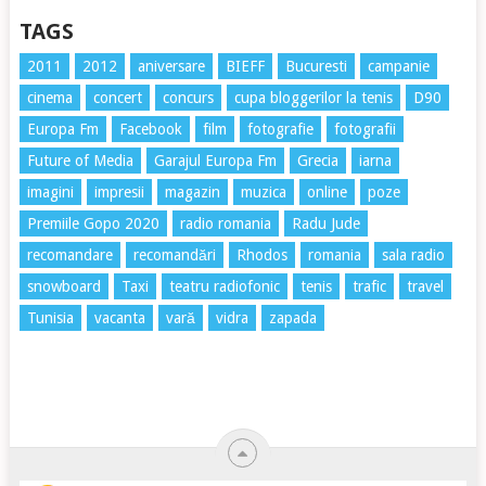
TAGS
2011
2012
aniversare
BIEFF
Bucuresti
campanie
cinema
concert
concurs
cupa bloggerilor la tenis
D90
Europa Fm
Facebook
film
fotografie
fotografii
Future of Media
Garajul Europa Fm
Grecia
iarna
imagini
impresii
magazin
muzica
online
poze
Premiile Gopo 2020
radio romania
Radu Jude
recomandare
recomandări
Rhodos
romania
sala radio
snowboard
Taxi
teatru radiofonic
tenis
trafic
travel
Tunisia
vacanta
vară
vidra
zapada