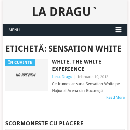
LA DRAGU`
MENU
ETICHETĂ:
SENSATION WHITE
WHITE, THE WHITE
ÎN CUVINTE
EXPERIENCE
Ionut Dragu
|
februarie 10, 2012
Ce frumos ar suna Sensation White pe
Naţional Arena din Bucureşti …
Read More
POSTS
SCORMONESTE CU PLACERE