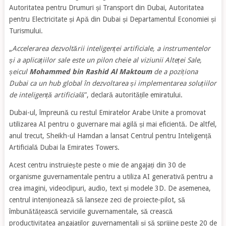
Autoritatea pentru Drumuri și Transport din Dubai, Autoritatea
pentru Electricitate și Apă din Dubai și Departamentul Economiei și
Turismului.
„
Accelerarea dezvoltării inteligenței artificiale, a instrumentelor
și a aplicațiilor sale este un pilon cheie al viziunii Alteței Sale,
șeicul
Mohammed bin Rashid Al Maktoum
de a poziționa
Dubai ca un hub global în dezvoltarea și implementarea soluțiilor
de inteligență artificială
”, declară autoritățile emiratului.
Dubai-ul, împreună cu restul Emiratelor Arabe Unite a promovat
utilizarea AI pentru o guvernare mai agilă și mai eficientă. De altfel,
anul trecut, Sheikh-ul Hamdan a lansat Centrul pentru Inteligență
Artificială Dubai la Emirates Towers.
Acest centru instruiește peste o mie de angajați din 30 de
organisme guvernamentale pentru a utiliza AI generativă pentru a
crea imagini, videoclipuri, audio, text și modele 3D. De asemenea,
centrul intenționează să lanseze zeci de proiecte-pilot, să
îmbunătățească serviciile guvernamentale, să crească
productivitatea angajaților guvernamentali și să sprijine peste 20 de