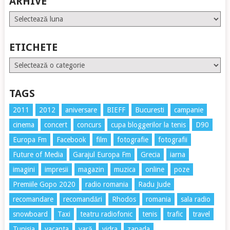
ARHIVE
Arhive
ETICHETE
Etichete
TAGS
2011
2012
aniversare
BIEFF
Bucuresti
campanie
cinema
concert
concurs
cupa bloggerilor la tenis
D90
Europa Fm
Facebook
film
fotografie
fotografii
Future of Media
Garajul Europa Fm
Grecia
iarna
imagini
impresii
magazin
muzica
online
poze
Premiile Gopo 2020
radio romania
Radu Jude
recomandare
recomandări
Rhodos
romania
sala radio
snowboard
Taxi
teatru radiofonic
tenis
trafic
travel
Tunisia
vacanta
vară
vidra
zapada