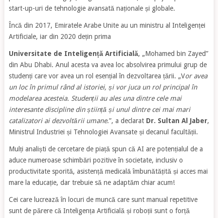
start-up-uri de tehnologie avansată naționale și globale.
Încă din 2017, Emiratele Arabe Unite au un ministru al Inteligenței
Artificiale, iar din 2020 dețin prima
Universitate de Inteligență Artificială
, „Mohamed bin Zayed”
din Abu Dhabi. Anul acesta va avea loc absolvirea primului grup de
studenți care vor avea un rol esențial în dezvoltarea țării. „V
or avea
un loc în primul rând al istoriei, și vor juca un rol principal în
modelarea acesteia. Studenții au ales una dintre cele mai
interesante discipline din știință și unul dintre cei mai mari
catalizatori ai dezvoltării umane
.”, a declarat
Dr. Sultan Al Jaber
,
Ministrul Industriei și Tehnologiei Avansate și decanul facultății.
Mulți analiști de cercetare de piață spun că AI are potențialul de a
aduce numeroase schimbări pozitive în societate, inclusiv o
productivitate sporită, asistență medicală îmbunătățită și acces mai
mare la educație, dar trebuie să ne adaptăm chiar acum!
Cei care lucrează în locuri de muncă care sunt manual repetitive
sunt de părere că Inteligența Artificială și roboții sunt o forță