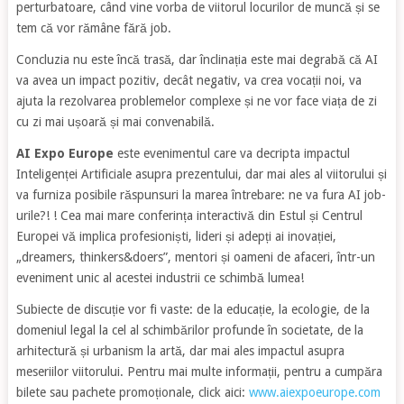
perturbatoare, când vine vorba de viitorul locurilor de muncă și se
tem că vor rămâne fără job.
Concluzia nu este încă trasă, dar înclinația este mai degrabă că AI
va avea un impact pozitiv, decât negativ, va crea vocații noi, va
ajuta la rezolvarea problemelor complexe și ne vor face viața de zi
cu zi mai ușoară și mai convenabilă.
AI Expo Europe
este evenimentul care va decripta impactul
Inteligenței Artificiale asupra prezentului, dar mai ales al viitorului și
va furniza posibile răspunsuri la marea întrebare: ne va fura AI job-
urile?! ! Cea mai mare conferința interactivă din Estul și Centrul
Europei vă implica profesioniști, lideri și adepți ai inovației,
„dreamers, thinkers&doers”, mentori și oameni de afaceri, într-un
eveniment unic al acestei industrii ce schimbă lumea!
Subiecte de discuție vor fi vaste: de la educație, la ecologie, de la
domeniul legal la cel al schimbărilor profunde în societate, de la
arhitectură și urbanism la artă, dar mai ales impactul asupra
meseriilor viitorului. Pentru mai multe informații, pentru a cumpăra
bilete sau pachete promoționale, click aici:
www.aiexpoeurope.com