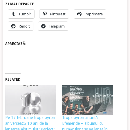
ZI MAI DEPARTE
Tumblr
Pinterest
Imprimare
Reddit
Telegram
APRECIAZĂ:
RELATED
Pe 17 februarie trupa byron
Trupa byron anunță
aniversează 10 ani de la
Efemeride – albumul cu
lansarea albumului ”Perfect”
numărulopt se va lansa în