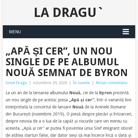
LA DRAGU`
MENU
„APĂ ȘI CER”, UN NOU
SINGLE DE PE ALBUMUL
NOUĂ SEMNAT DE BYRON
Ionut Dragu
|
octombrie 29, 2020
|
În cuvinte
|
Niciun comentariu
La un an de la lansarea albumului
Nouă
, cei de la
byron
prezintă
un nou single de pe acesta: piesa
„Apă și cer”
, într-o variantă live
interpretată la concertul de lansare
Nouă
de la Arenele Romane
din București (noiembrie 2019). O piesă despre plecări și întoarceri,
despre nevoia de a o lua de la capăt și riscurile care vin mereu cu
aceasta, „Apă și cer” ar putea fi povestea unui Sisif emigrant obosit
de atâtea starturi false, dar dator sieși să mai încerce încă o dată și