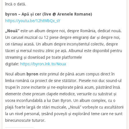
încă o dată.
byron – Apă și cer (live @ Arenele Romane)
https://youtu.be/12htWbQx_sY
„Nouă”
este un album despre noi, despre România, dedicat nouă.
Un carusel muzical cu 12 piese despre emigranți dar și despre noi,
cei rămași acasă. Un album despre inconștientul colectiv, despre
tăceri și mersul nostru zilnic pe ață. Albumul este disponibil pentru
streaming și download pe toate platformele
digitale:
https://byron.lnk.to/Noua
Noul album
byron
este primul de până acum compus direct în
limba română ca proiect de sine stătător. Piesele noi duc sound-ul
trupei în zone incitante și ne-explorate până acum, păstrând însă
elemente cheie precum clapele melodice, versurile cu substrat și
vocea inconfundabilă a lui Dan Byron. Un album complex, cu o
plajă foarte largă de stări muzicale, „Nouă” vorbește cu ascultătorii
la un nivel personal, țesând povești și explorând teme care ne sunt
binecunoscute tuturor.