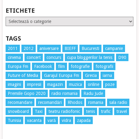
ETICHETE
Etichete
TAGS
2011
2012
aniversare
BIEFF
Bucuresti
campanie
cinema
concert
concurs
cupa bloggerilor la tenis
D90
Europa Fm
Facebook
film
fotografie
fotografii
Future of Media
Garajul Europa Fm
Grecia
iarna
imagini
impresii
magazin
muzica
online
poze
Premiile Gopo 2020
radio romania
Radu Jude
recomandare
recomandări
Rhodos
romania
sala radio
snowboard
Taxi
teatru radiofonic
tenis
trafic
travel
Tunisia
vacanta
vară
vidra
zapada