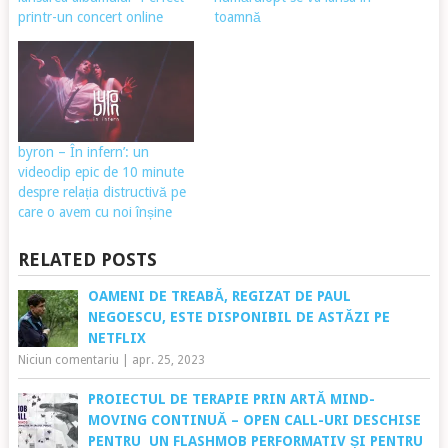
printr-un concert online
toamnă
byron – În infern’: un
videoclip epic de 10 minute
despre relația distructivă pe
care o avem cu noi înșine
RELATED POSTS
OAMENI DE TREABĂ, REGIZAT DE PAUL
NEGOESCU, ESTE DISPONIBIL DE ASTĂZI PE
NETFLIX
Niciun comentariu
|
apr. 25, 2023
PROIECTUL DE TERAPIE PRIN ARTĂ MIND-
MOVING CONTINUĂ – OPEN CALL-URI DESCHISE
PENTRU UN FLASHMOB PERFORMATIV ȘI PENTRU