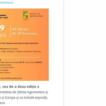
comentariu
5
,
cea de-a doua ediție a
rsitatea de Științe Agronomice și
și Europa și va include expoziții,
neze.