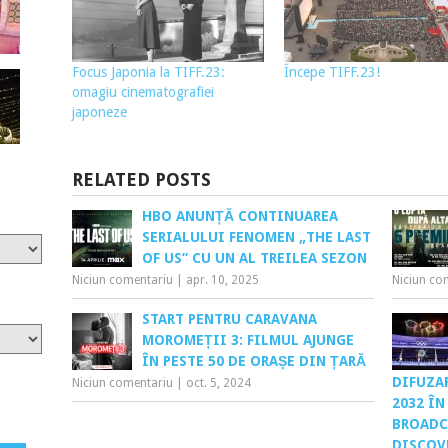
Focus Japonia la TIFF.23:
Începe TIFF.23!
omagiu cinematografiei
japoneze
RELATED POSTS
HBO ANUNȚĂ CONTINUAREA
SERIALULUI FENOMEN „THE LAST
OF US” CU UN AL TREILEA SEZON
Niciun comentariu
|
apr. 10, 2025
Niciun co
START PENTRU CARAVANA
MOROMEȚII 3: FILMUL AJUNGE
ÎN PESTE 50 DE ORAȘE DIN ȚARĂ
DIFUZAR
Niciun comentariu
|
oct. 5, 2024
2032 Î
BROADC
DISCOV