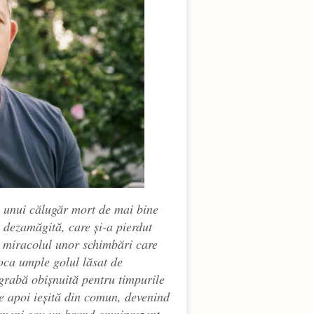
 a unui călugăr mort de mai bine
 dezamăgită, care și-a pierdut
nt miracolul unor schimbări care
oca umple golul lăsat de
egrabă obișnuită pentru timpurile
de apoi ieșită din comun, devenind
ameni sau un brand omniprezent,