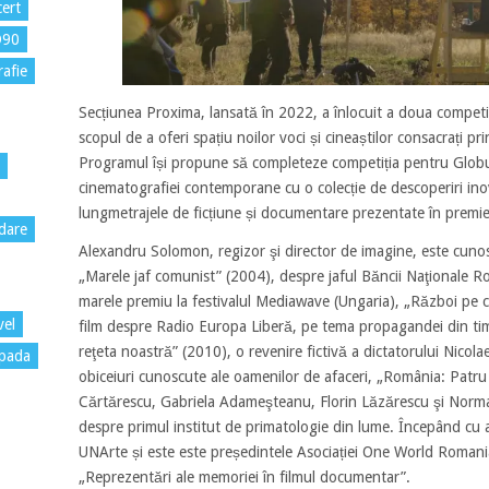
ert
D90
rafie
Secțiunea Proxima, lansată în 2022, a înlocuit a doua competiți
scopul de a oferi spațiu noilor voci și cineaștilor consacrați pri
Programul își propune să completeze competiția pentru Globul
cinematografiei contemporane cu o colecție de descoperiri inov
lungmetrajele de ficțiune și documentare prezentate în premie
dare
Alexandru Solomon, regizor şi director de imagine, este cun
„Marele jaf comunist” (2004), despre jaful Băncii Naţionale 
marele premiu la festivalul Mediawave (Ungaria), „Război pe 
vel
film despre Radio Europa Liberă, pe tema propagandei din tim
reţeta noastră” (2010), o revenire fictivă a dictatorului Nicol
pada
obiceiuri cunoscute ale oamenilor de afaceri, „România: Patru pa
Cărtărescu, Gabriela Adameşteanu, Florin Lăzărescu şi Norma
despre primul institut de primatologie din lume. Începând c
UNArte și este este președintele Asociației One World Romani
„Reprezentări ale memoriei în filmul documentar”.