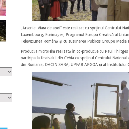
„Arsenie. Viața de apoi” este realizat cu sprijinul Centrului Na
Luxembourg, Eurimages, Programul Europa Creativă al Uniuni
Televiziunea Română și cu susținerea Publicis Groupe Media
Producția microFilm realizată în co-producție cu Paul Thiltges 
participa la festivalul din Cehia cu sprijinul Centrului Național 
din România, DACIN SARA, UPFAR ARGOA și al Institutului 