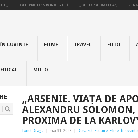
I „...
INTERNETICS PORNEȘTE Î...
„DELTA SĂLBATICĂ”,...
STRA
ÎN CUVINTE
FILME
TRAVEL
FOTO
EDICAL
MOTO
RE
„ARSENIE. VIAȚA DE APO
ALEXANDRU SOLOMON, 
PROXIMA DE LA KARLOVY
Ionut Dragu
|
mai 31, 2023
|
De văzut
,
Feature
,
Filme
,
În cuvinte