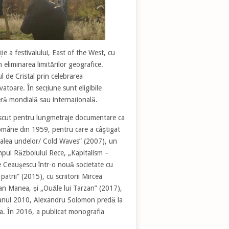
e a festivalului, East of the West, cu
n eliminarea limitărilor geografice.
 de Cristal prin celebrarea
atoare. În secțiune sunt eligibile
ră mondială sau internațională.
oscut pentru lungmetraje documentare ca
Române din 1959, pentru care a câştigat
calea undelor/ Cold Waves” (2007), un
pul Războiului Rece, „Kapitalism –
ae Ceauşescu într-o nouă societate cu
trii” (2015), cu scriitorii Mircea
n Manea, și „Ouăle lui Tarzan” (2017),
u anul 2010, Alexandru Solomon predă la
a. În 2016, a publicat monografia