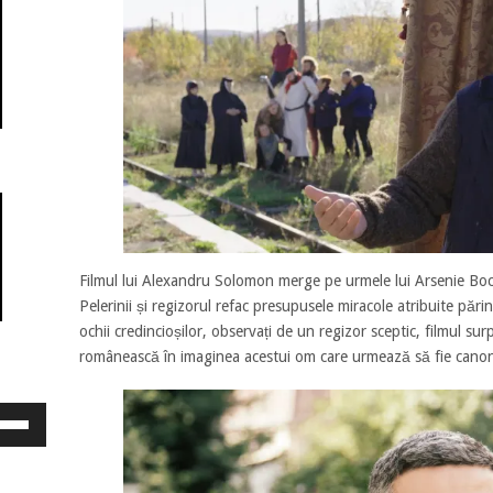
Filmul lui Alexandru Solomon merge pe urmele lui Arsenie Boca
Pelerinii și regizorul refac presupusele miracole atribuite pări
ochii credincioșilor, observați de un regizor sceptic, filmul su
românească în imaginea acestui om care urmează să fie cano
osește
ele
eată
jos