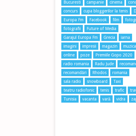
Bucuresti
campanie
cinema
conc
concurs
cupa bloggerilor la tenis
Europa Fm
Facebook
film
fotog
fotografii
Future of Media
Garajul Europa Fm
Grecia
iarna
imagini
impresii
magazin
muzica
online
poze
Premiile Gopo 2020
radio romania
Radu Jude
recoman
recomandări
Rhodos
romania
sala radio
snowboard
Taxi
teatru radiofonic
tenis
trafic
tra
Tunisia
vacanta
vară
vidra
za