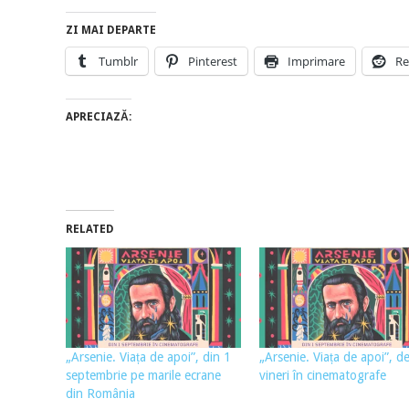
ZI MAI DEPARTE
Tumblr
Pinterest
Imprimare
Re
APRECIAZĂ:
RELATED
„Arsenie. Viața de apoi”, din 1
„Arsenie. Viața de apoi”, d
septembrie pe marile ecrane
vineri în cinematografe
din România