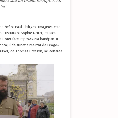
ăim”
n Chef și Paul Thiltges. Imaginea este
 Cristuțiu și Sophie Reiter, muzica
i Coteț face improvizația handpan și
montajul de sunet e realizat de Dragoș
sunet, de Thomas Bresson, iar editarea