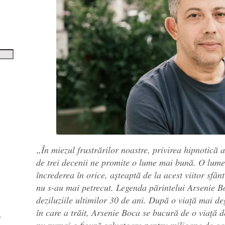
tru
i
șora
umul.
„În miezul frustrărilor noastre, privirea hipnotică
de trei decenii ne promite o lume mai bună. O lume
încrederea în orice, așteaptă de la acest viitor sfâ
nu s-au mai petrecut. Legenda părintelui Arsenie B
deziluziile ultimilor 30 de ani. După o viață mai d
în care a trăit, Arsenie Boca se bucură de o viață 
nu numai o figură salvatoare pentru milioane de o