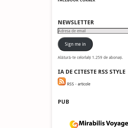
FACEBOOK CORNER
pen
a
măr
sau
NEWSLETTER
mic
Adresa
vol
de
email
Sign me in
Alătură-te celorlalți 1.259 de abonați.
IA DE CITESTE RSS STYLE
RSS - articole
PUB