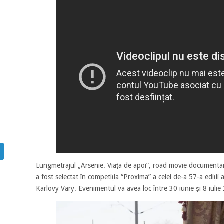
Lungmetrajul „Arsenie. Viața de apoi”, road movie documentar
a fost selectat în competiția “Proxima” a celei de-a 57-a ediții a
Karlovy Vary. Evenimentul va avea loc între 30 iunie și 8 iulie