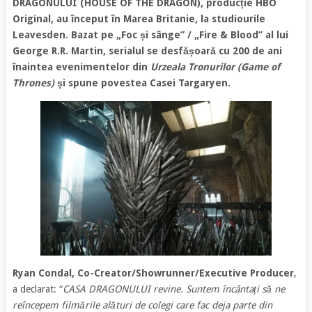
DRAGONULUI (HOUSE OF THE DRAGON), producție HBO
Original, au început în Marea Britanie, la studiourile
Leavesden. Bazat pe „Foc și sânge” / „Fire & Blood” al lui
George R.R. Martin, serialul se desfășoară cu 200 de ani
înaintea evenimentelor din
Urzeala Tronurilor (Game of
Thrones)
și spune povestea Casei Targaryen.
Ryan Condal, Co-Creator/Showrunner/Executive
Producer
,
a declarat: “
CASA
DRAGONULUI revine. Suntem încântați să ne
reîncepem filmările alături de colegi care fac deja parte din