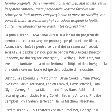
familia originală, dar și membri noi ai echipei, atât în fața, cât și
în spatele camerei. Toate personajele voastre favorite vor
reîncepe să facă planuri conspiraționale la mese de consiliu, vor
porni în marș cu armatele și-și vor aduce dragonii la luptă.
Suntem nerăbdători să vă arătăm tot ce pregătim.
”
La primul sezon, CASA DRAGONULUI a lansat un program de
mentorat pentru cursanții de producție pe platourile de filmare.
Acum, când filmările pentru cel de-al doilea sezon au început,
serialul și-a deschis din nou porțile pentru WBD Access Director
Shadows, iar doi regizori emergenți, B Welby și Ebele Tate, vor
avea oportunitatea de a-și perfecționa abilitățile și de a învăța de la
una dintre cele mai bune echipe de producție din industrie.
Distribuția sezonului 2: Matt Smith, Olivia Cooke, Emma D’Arcy,
Eve Best, Steve Toussaint, Fabien Frankel, Ewan Mitchell, Tom
Glynn-Carney, Sonoya Mizuno, and Rhys Ifans. Additional
returning cast includes Harry Collett, Bethany Antonia, Phoebe
Campbell, Phia Saban, Jefferson Hall și Matthew Needham.
Credite sezon 2: Co-Creator/Executive Producer, George R.R.