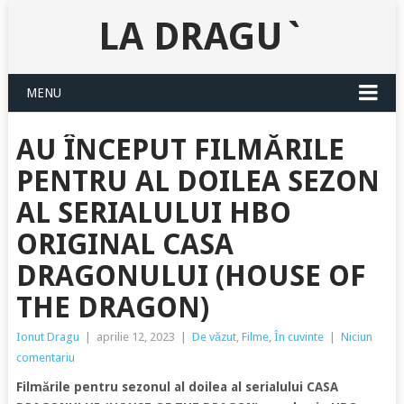
LA DRAGU`
MENU
AU ÎNCEPUT FILMĂRILE
PENTRU AL DOILEA SEZON
AL SERIALULUI HBO
ORIGINAL CASA
DRAGONULUI (HOUSE OF
THE DRAGON)
Ionut Dragu
|
aprilie 12, 2023
|
De văzut
,
Filme
,
În cuvinte
|
Niciun
comentariu
Filmările pentru sezonul al doilea al serialului CASA