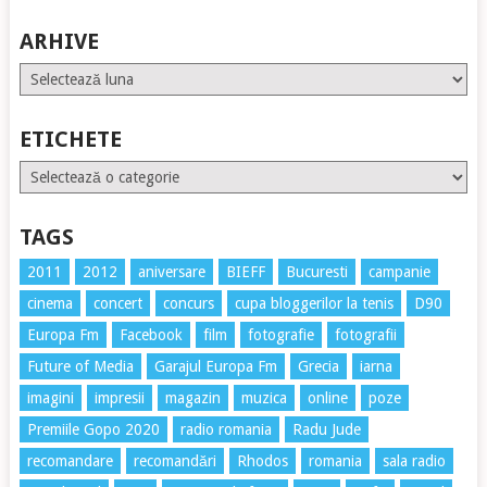
ARHIVE
Arhive
ETICHETE
Etichete
TAGS
2011
2012
aniversare
BIEFF
Bucuresti
campanie
cinema
concert
concurs
cupa bloggerilor la tenis
D90
Europa Fm
Facebook
film
fotografie
fotografii
Future of Media
Garajul Europa Fm
Grecia
iarna
imagini
impresii
magazin
muzica
online
poze
Premiile Gopo 2020
radio romania
Radu Jude
recomandare
recomandări
Rhodos
romania
sala radio