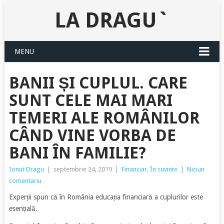
LA DRAGU`
MENU
BANII ȘI CUPLUL. CARE
SUNT CELE MAI MARI
TEMERI ALE ROMÂNILOR
CÂND VINE VORBA DE
BANI ÎN FAMILIE?
Ionut Dragu
|
septembrie 24, 2019
|
Financiar
,
În cuvinte
|
Niciun
comentariu
Experții spun că în România educația financiară a cuplurilor este
esențială.