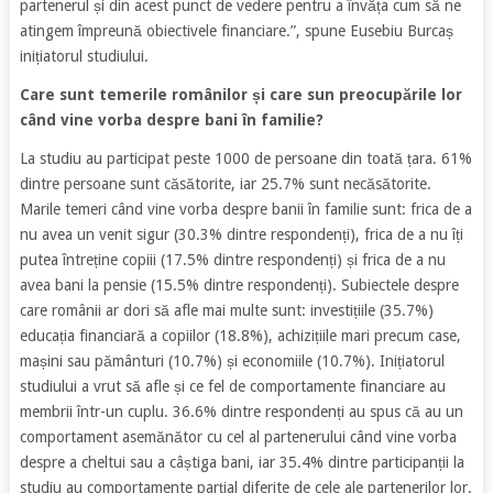
partenerul și din acest punct de vedere pentru a învăța cum să ne
atingem împreună obiectivele financiare.”, spune Eusebiu Burcaș
inițiatorul studiului.
Care sunt temerile românilor și care sun preocupările lor
când vine vorba despre bani în familie?
La studiu au participat peste 1000 de persoane din toată țara. 61%
dintre persoane sunt căsătorite, iar 25.7% sunt necăsătorite.
Marile temeri când vine vorba despre banii în familie sunt: frica de a
nu avea un venit sigur (30.3% dintre respondenți), frica de a nu îți
putea întreține copiii (17.5% dintre respondenți) și frica de a nu
avea bani la pensie (15.5% dintre respondenți). Subiectele despre
care românii ar dori să afle mai multe sunt: investițiile (35.7%)
educația financiară a copiilor (18.8%), achizițiile mari precum case,
mașini sau pământuri (10.7%) și economiile (10.7%). Inițiatorul
studiului a vrut să afle și ce fel de comportamente financiare au
membrii într-un cuplu. 36.6% dintre respondenți au spus că au un
comportament asemănător cu cel al partenerului când vine vorba
despre a cheltui sau a câștiga bani, iar 35.4% dintre participanții la
studiu au comportamente parțial diferite de cele ale partenerilor lor.