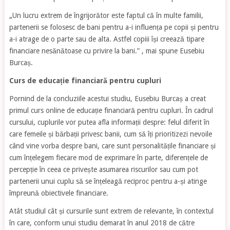
„Un lucru extrem de îngrijorător este faptul că în multe familii,
partenerii se folosesc de bani pentru a-i influența pe copii și pentru
a-i atrage de o parte sau de alta. Astfel copiii își creează tipare
financiare nesănătoase cu privire la bani.” , mai spune Eusebiu
Burcaș.
Curs de educație financiară pentru cupluri
Pornind de la concluziile acestui studiu, Eusebiu Burcaș a creat
primul curs online de educație financiară pentru cupluri. În cadrul
cursului, cuplurile vor putea afla informații despre: felul diferit în
care femeile și bărbații privesc banii, cum să îți prioritizezi nevoile
când vine vorba despre bani, care sunt personalitățile financiare și
cum înțelegem fiecare mod de exprimare în parte, diferențele de
percepție în ceea ce privește asumarea riscurilor sau cum pot
partenerii unui cuplu să se înțeleagă reciproc pentru a-și atinge
împreună obiectivele financiare.
Atât studiul cât și cursurile sunt extrem de relevante, în contextul
în care, conform unui studiu demarat în anul 2018 de către