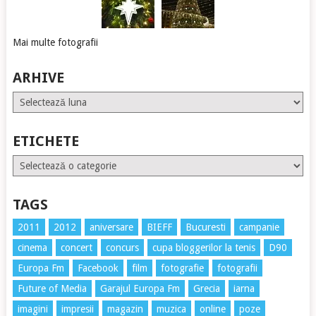
Mai multe fotografii
ARHIVE
Arhive
ETICHETE
Etichete
TAGS
2011
2012
aniversare
BIEFF
Bucuresti
campanie
cinema
concert
concurs
cupa bloggerilor la tenis
D90
Europa Fm
Facebook
film
fotografie
fotografii
Future of Media
Garajul Europa Fm
Grecia
iarna
imagini
impresii
magazin
muzica
online
poze