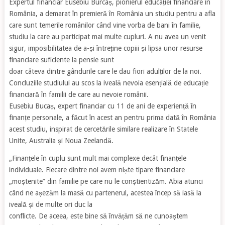
Expertul financiar Eusebiu Burcaș, pionierul educației financiare în
România, a demarat în premieră în România un studiu pentru a afla
care sunt temerile românilor când vine vorba de bani în familie,
studiu la care au participat mai multe cupluri. A nu avea un venit
sigur, imposibilitatea de a-și întreține copiii și lipsa unor resurse
financiare suficiente la pensie sunt
doar câteva dintre gândurile care le dau fiori adulților de la noi.
Concluziile studiului au scos la iveală nevoia esențială de educație
financiară în familii de care au nevoie românii.
Eusebiu Bucaș, expert financiar cu 11 de ani de experiență în
finanțe personale, a făcut în acest an pentru prima dată în România
acest studiu, inspirat de cercetările similare realizare în Statele
Unite, Australia și Noua Zeelandă.
„Finanțele în cuplu sunt mult mai complexe decât finanțele
individuale. Fiecare dintre noi avem niște tipare financiare
„moștenite” din familie pe care nu le conștientizăm. Abia atunci
când ne așezăm la masă cu partenerul, acestea încep să iasă la
iveală și de multe ori duc la
conflicte. De aceea, este bine să învățăm să ne cunoaștem