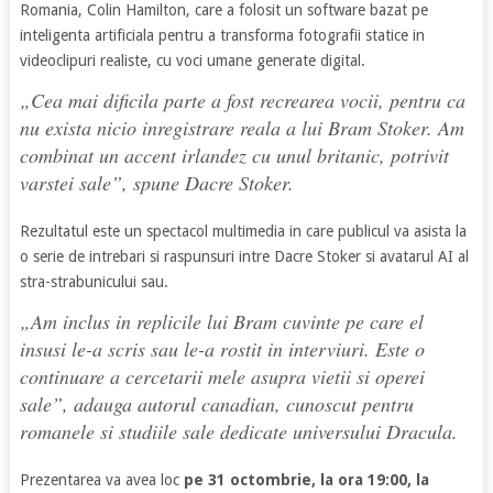
Romania, Colin Hamilton, care a folosit un software bazat pe
inteligenta artificiala pentru a transforma fotografii statice in
videoclipuri realiste, cu voci umane generate digital.
„
Cea mai dificila parte a fost recrearea vocii, pentru ca
nu exista nicio inregistrare reala a lui Bram Stoker. Am
combinat un accent irlandez cu unul britanic, potrivit
varstei sale
”, spune Dacre Stoker.
Rezultatul este un spectacol multimedia in care publicul va asista la
o serie de intrebari si raspunsuri intre Dacre Stoker si avatarul AI al
stra-strabunicului sau.
„
Am inclus in replicile lui Bram cuvinte pe care el
insusi le-a scris sau le-a rostit in interviuri. Este o
continuare a cercetarii mele asupra vietii si operei
sale
”, adauga autorul canadian, cunoscut pentru
romanele si studiile sale dedicate universului
Dracula
.
Prezentarea va avea loc
pe 31 octombrie, la ora 19:00, la