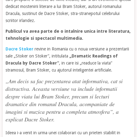
dedicat mostenirii literare a lui Bram Stoker, autorul romanului
Dracula, sustinut de Dacre Stoker, stra-stranepotul celebrului
scriitor irlandez.
Publicul va avea parte de o intalnire unica intre literatura,
tehnologie si spectacol multimedia.
Dacre Stoker
revine in Romania cu o noua versiune a prezentarii
sale „Stoker on Stoker”, intitulata
„Dramatic Readings of
Dracula by Dacre Stoker”
, in care isi „readuce la viata”
stramosul, Bram Stoker, cu ajutorul inteligentei artificiale.
„
Am decis sa fac prezentarea atat informativa, cat si
distractiva. Aceasta versiune va include informatii
despre viata lui Bram Stoker, precum si lecturi
dramatice din romanul Dracula, acompaniate de
imagini si muzica pentru a completa atmosfera
”, a
explicat Dacre Stoker.
Ideea i-a venit in urma unei colaborari cu un prieten stabilit in