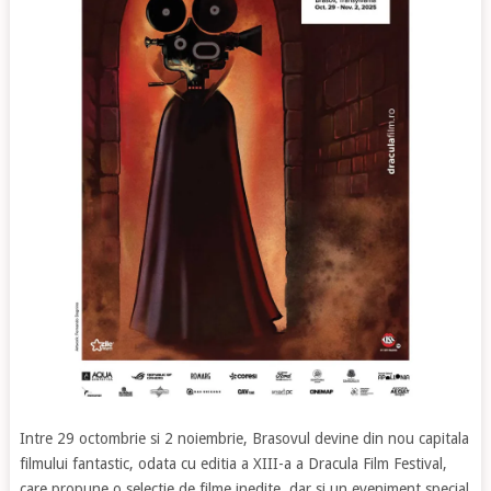
Intre 29 octombrie si 2 noiembrie, Brasovul devine din nou capitala
filmului fantastic, odata cu editia a XIII-a a Dracula Film Festival,
care propune o selectie de filme inedite, dar si un eveniment special