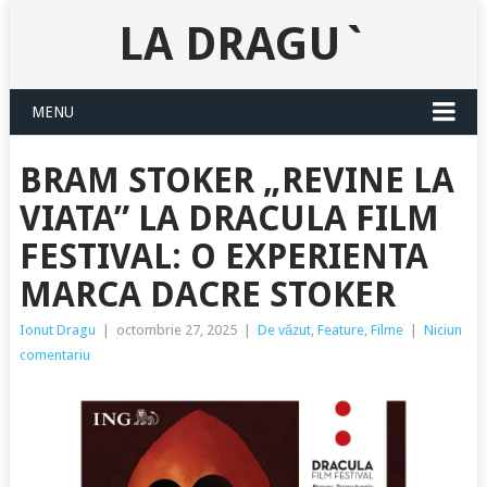
LA DRAGU`
MENU
BRAM STOKER „REVINE LA
VIATA” LA DRACULA FILM
FESTIVAL: O EXPERIENTA
MARCA DACRE STOKER
Ionut Dragu
|
octombrie 27, 2025
|
De văzut
,
Feature
,
Filme
|
Niciun
comentariu