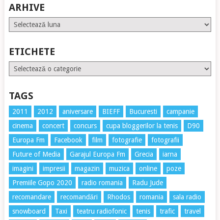
ARHIVE
Arhive
ETICHETE
Etichete
TAGS
2011
2012
aniversare
BIEFF
Bucuresti
campanie
cinema
concert
concurs
cupa bloggerilor la tenis
D90
Europa Fm
Facebook
film
fotografie
fotografii
Future of Media
Garajul Europa Fm
Grecia
iarna
imagini
impresii
magazin
muzica
online
poze
Premiile Gopo 2020
radio romania
Radu Jude
recomandare
recomandări
Rhodos
romania
sala radio
snowboard
Taxi
teatru radiofonic
tenis
trafic
travel