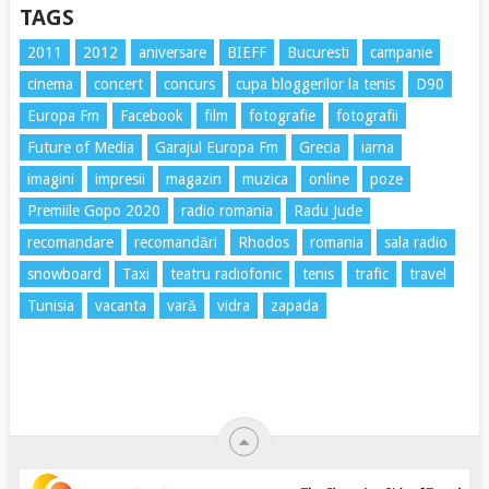
TAGS
2011
2012
aniversare
BIEFF
Bucuresti
campanie
cinema
concert
concurs
cupa bloggerilor la tenis
D90
Europa Fm
Facebook
film
fotografie
fotografii
Future of Media
Garajul Europa Fm
Grecia
iarna
imagini
impresii
magazin
muzica
online
poze
Premiile Gopo 2020
radio romania
Radu Jude
recomandare
recomandări
Rhodos
romania
sala radio
snowboard
Taxi
teatru radiofonic
tenis
trafic
travel
Tunisia
vacanta
vară
vidra
zapada