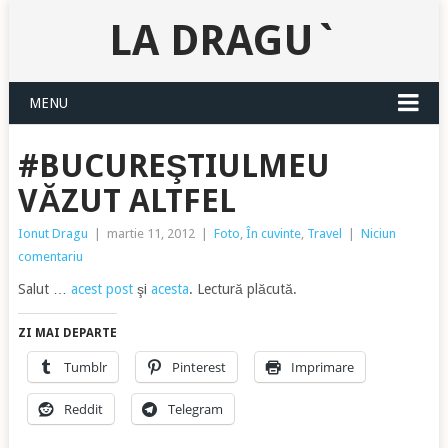
LA DRAGU`
MENU
#BUCUREŞTIULMEU
VĂZUT ALTFEL
Ionut Dragu
|
martie 11, 2012
|
Foto
,
În cuvinte
,
Travel
|
Niciun
comentariu
Salut …
acest post
şi
acesta
. Lectură plăcută.
ZI MAI DEPARTE
Tumblr
Pinterest
Imprimare
Reddit
Telegram