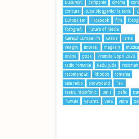
Bucuresti
campanie
cinema
conc
concurs
cupa bloggerilor la tenis
Europa Fm
Facebook
film
fotog
fotografii
Future of Media
Garajul Europa Fm
Grecia
iarna
imagini
impresii
magazin
muzica
online
poze
Premiile Gopo 2020
radio romania
Radu Jude
recoman
recomandări
Rhodos
romania
sala radio
snowboard
Taxi
teatru radiofonic
tenis
trafic
tra
Tunisia
vacanta
vară
vidra
za