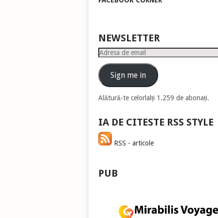
FACEBOOK CORNER
pen
a
măr
sau
NEWSLETTER
mic
Adresa
vol
de
email
Sign me in
Alătură-te celorlalți 1.259 de abonați.
IA DE CITESTE RSS STYLE
RSS - articole
PUB