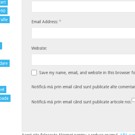
ert
D90
rafie
*
Email Address:
Website:
dare
Save my name, email, and website in this browser f
Notifică-mă prin email când sunt publicate alte comentari
vel
pada
Notifică-mă prin email când sunt publicate articole noi.
Acest site folosește Akismet pentru a reduce spamul.
Află cum