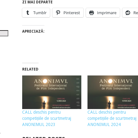
tru
ZI MAI DEPARTE
Tumblr
Pinterest
Imprimare
Re
i
șora
APRECIAZĂ:
umul.
RELATED
CALL deschis pentru
CALL deschis pentru
competițiile de scurtmetraj
competițiile de scurtmetraj
ANONIMUL 2023
ANONIMUL 2024