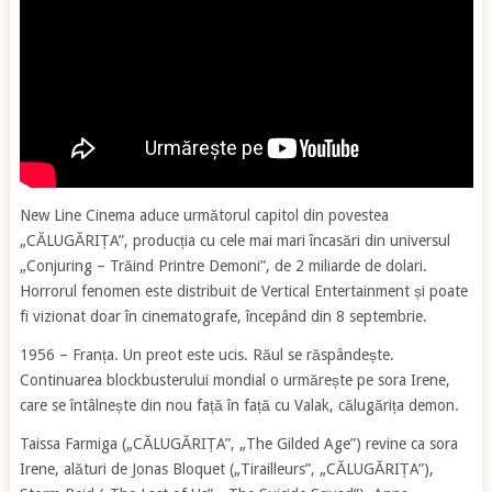
New Line Cinema aduce următorul capitol din povestea
„CĂLUGĂRIȚA”, producția cu cele mai mari încasări din universul
„Conjuring – Trăind Printre Demoni”, de 2 miliarde de dolari.
Horrorul fenomen este distribuit de Vertical Entertainment și poate
fi vizionat doar în cinematografe, începând din 8 septembrie.
1956 – Franța. Un preot este ucis. Răul se răspândește.
Continuarea blockbusterului mondial o urmărește pe sora Irene,
care se întâlnește din nou față în față cu Valak, călugărița demon.
Taissa Farmiga („CĂLUGĂRIȚA”, „The Gilded Age”) revine ca sora
Irene, alături de Jonas Bloquet („Tirailleurs”, „CĂLUGĂRIȚA”),