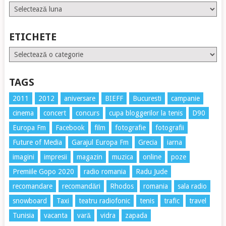
Arhive
ETICHETE
Etichete
TAGS
2011
2012
aniversare
BIEFF
Bucuresti
campanie
cinema
concert
concurs
cupa bloggerilor la tenis
D90
Europa Fm
Facebook
film
fotografie
fotografii
Future of Media
Garajul Europa Fm
Grecia
iarna
imagini
impresii
magazin
muzica
online
poze
Premiile Gopo 2020
radio romania
Radu Jude
recomandare
recomandări
Rhodos
romania
sala radio
snowboard
Taxi
teatru radiofonic
tenis
trafic
travel
Tunisia
vacanta
vară
vidra
zapada