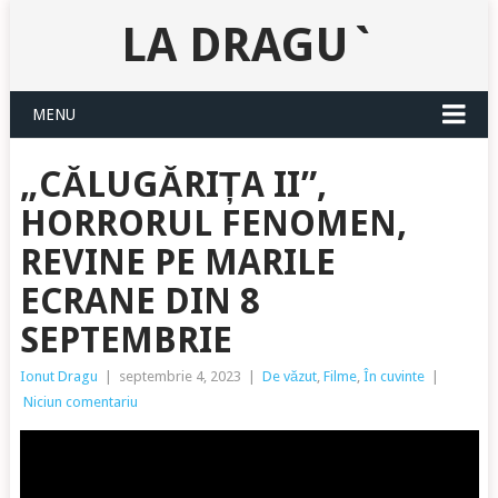
LA DRAGU`
MENU
„CĂLUGĂRIȚA II”,
HORRORUL FENOMEN,
REVINE PE MARILE
ECRANE DIN 8
SEPTEMBRIE
Ionut Dragu
|
septembrie 4, 2023
|
De văzut
,
Filme
,
În cuvinte
|
Niciun comentariu