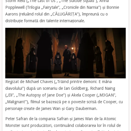
Storm Reid („The Last of Us”, „The Suicide Squad”), Anna
Popplewell (Trilogia „Fairytale”, „Cronicile din Narnia”) și Bonnie
Aarons (reluând rolul din „CĂLUGĂRIȚA”), împreună cu o
distribuție formată din talente internaționale.
Regizat de Michael Chaves („Trăind printre demoni: E mâna
diavolului”) după un scenariu de Ian Goldberg, Richard Naing
(„Eli”, „The Autopsy of Jane Doe”) și Akela Cooper („M3GAN”,
„Malignant”), filmul se bazează pe o poveste scrisă de Cooper, cu
personaje create de James Wan și Gary Dauberman.
Peter Safran de la compania Safran și James Wan de la Atomic
Monster sunt producători, continuând colaborarea lor în rolul de