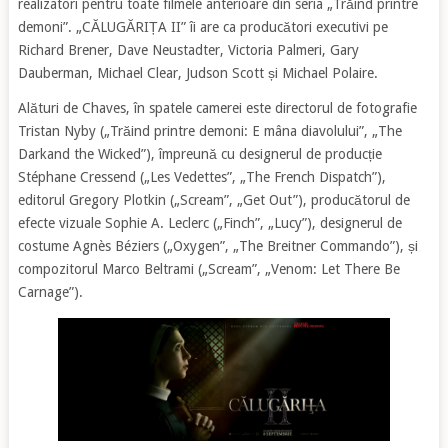
realizatori pentru toate filmele anterioare din seria „Trăind printre
demoni”. „CĂLUGĂRIȚA II” îi are ca producători executivi pe
Richard Brener, Dave Neustadter, Victoria Palmeri, Gary
Dauberman, Michael Clear, Judson Scott și Michael Polaire.
Alături de Chaves, în spatele camerei este directorul de fotografie
Tristan Nyby („Trăind printre demoni: E mâna diavolului”, „The
Darkand the Wicked”), împreună cu designerul de producție
Stéphane Cressend („Les Vedettes”, „The French Dispatch”),
editorul Gregory Plotkin („Scream”, „Get Out”), producătorul de
efecte vizuale Sophie A. Leclerc („Finch”, „Lucy”), designerul de
costume Agnès Béziers („Oxygen”, „The Breitner Commando”), și
compozitorul Marco Beltrami („Scream”, „Venom: Let There Be
Carnage”).