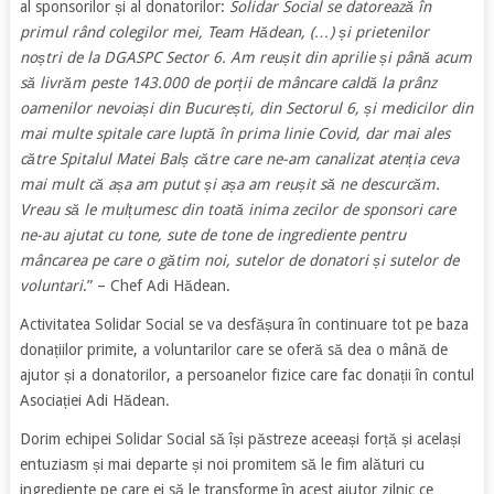
al sponsorilor și al donatorilor:
Solidar Social se datorează în
primul rând colegilor mei, Team Hădean, (…) și prietenilor
noștri de la DGASPC Sector 6. Am reușit din aprilie și până acum
să livrăm peste 143.000 de porții de mâncare caldă la prânz
oamenilor nevoiași din București, din Sectorul 6, și medicilor din
mai multe spitale care luptă în prima linie Covid, dar mai ales
către Spitalul Matei Balș către care ne-am canalizat atenția ceva
mai mult că așa am putut și așa am reușit să ne descurcăm.
Vreau să le mulțumesc din toată inima zecilor de sponsori care
ne-au ajutat cu tone, sute de tone de ingrediente pentru
mâncarea pe care o gătim noi, sutelor de donatori și sutelor de
voluntari
.” – Chef Adi Hădean.
Activitatea Solidar Social se va desfășura în continuare tot pe baza
donațiilor primite, a voluntarilor care se oferă să dea o mână de
ajutor și a donatorilor, a persoanelor fizice care fac donații în contul
Asociației Adi Hădean.
Dorim echipei Solidar Social să își păstreze aceeași forță și același
entuziasm și mai departe și noi promitem să le fim alături cu
ingrediente pe care ei să le transforme în acest ajutor zilnic ce