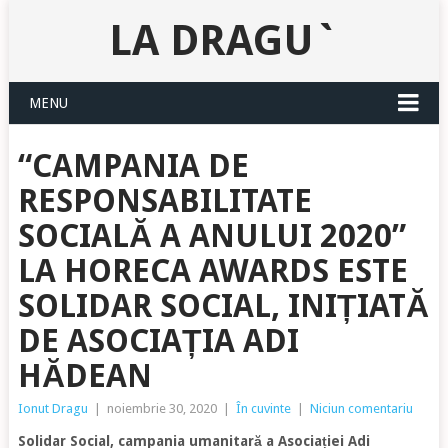
LA DRAGU`
MENU
“CAMPANIA DE
RESPONSABILITATE
SOCIALĂ A ANULUI 2020”
LA HORECA AWARDS ESTE
SOLIDAR SOCIAL, INIȚIATĂ
DE ASOCIAȚIA ADI
HĂDEAN
Ionut Dragu
|
noiembrie 30, 2020
|
În cuvinte
|
Niciun comentariu
Solidar Social, campania umanitară a Asociației Adi