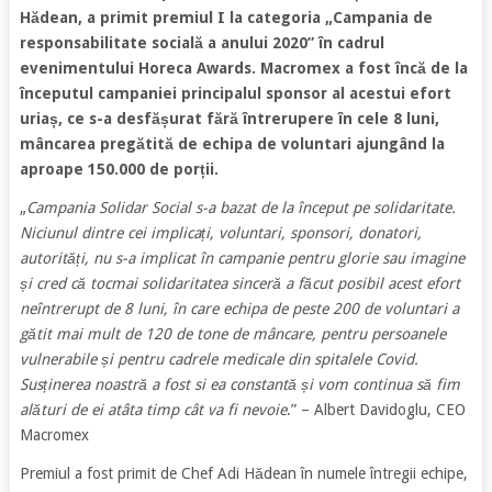
Hădean, a primit premiul I la categoria „Campania de
responsabilitate socială a anului 2020” în cadrul
evenimentului Horeca Awards. Macromex a fost încă de la
începutul campaniei principalul sponsor al acestui efort
uriaș, ce s-a desfășurat fără întrerupere în cele 8 luni,
mâncarea pregătită de echipa de voluntari ajungând la
aproape 150.000 de porții.
„
Campania Solidar Social s-a bazat de la început pe solidaritate.
Niciunul dintre cei implicați, voluntari, sponsori, donatori,
autorități, nu s-a implicat în campanie pentru glorie sau imagine
și cred că tocmai solidaritatea sinceră a făcut posibil acest efort
neîntrerupt de 8 luni, în care echipa de peste 200 de voluntari a
gătit mai mult de 120 de tone de mâncare, pentru persoanele
vulnerabile și pentru cadrele medicale din spitalele Covid.
Susținerea noastră a fost si ea constantă și vom continua să fim
alături de ei atâta timp cât va fi nevoie
.” – Albert Davidoglu, CEO
Macromex
Premiul a fost primit de Chef Adi Hădean în numele întregii echipe,