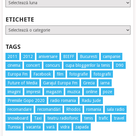
Arhive
ETICHETE
Etichete
TAGS
2011
2012
aniversare
BIEFF
Bucuresti
campanie
cinema
concert
concurs
cupa bloggerilor la tenis
D90
Europa Fm
Facebook
film
fotografie
fotografii
Future of Media
Garajul Europa Fm
Grecia
iarna
imagini
impresii
magazin
muzica
online
poze
Premiile Gopo 2020
radio romania
Radu Jude
recomandare
recomandări
Rhodos
romania
sala radio
snowboard
Taxi
teatru radiofonic
tenis
trafic
travel
Tunisia
vacanta
vară
vidra
zapada