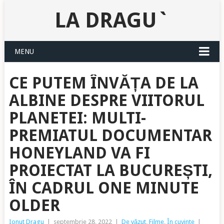
LA DRAGU`
MENU
CE PUTEM ÎNVĂȚA DE LA
ALBINE DESPRE VIITORUL
PLANETEI: MULTI-
PREMIATUL DOCUMENTAR
HONEYLAND VA FI
PROIECTAT LA BUCUREȘTI,
ÎN CADRUL ONE MINUTE
OLDER
Ionut Dragu
|
septembrie 28, 2022
|
De văzut
,
Filme
,
În cuvinte
|