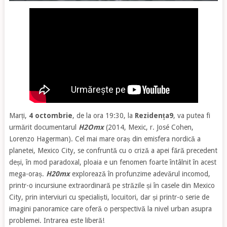
Marți,
4 octombrie
, de la ora 19:30, la
Rezidența9
, va putea fi
urmărit documentarul
H2Omx
(2014, Mexic, r. José Cohen,
Lorenzo Hagerman). Cel mai mare oraș din emisfera nordică a
planetei, Mexico City, se confruntă cu o criză a apei fără precedent
deși, în mod paradoxal, ploaia e un fenomen foarte întâlnit în acest
mega-oraș.
H20mx
explorează în profunzime adevărul incomod,
printr-o incursiune extraordinară pe străzile și în casele din Mexico
City, prin interviuri cu specialiști, locuitori, dar și printr-o serie de
imagini panoramice care oferă o perspectivă la nivel urban asupra
problemei. Intrarea este liberă!