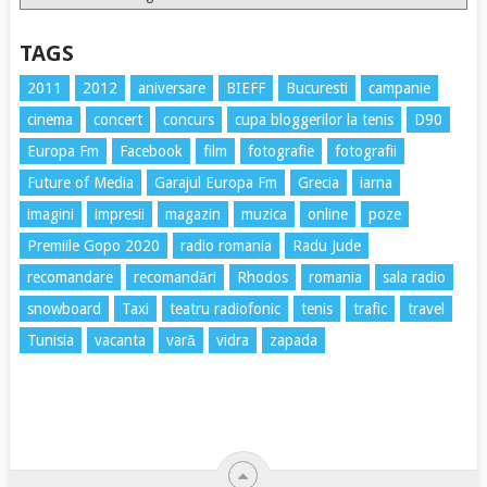
TAGS
2011
2012
aniversare
BIEFF
Bucuresti
campanie
cinema
concert
concurs
cupa bloggerilor la tenis
D90
Europa Fm
Facebook
film
fotografie
fotografii
Future of Media
Garajul Europa Fm
Grecia
iarna
imagini
impresii
magazin
muzica
online
poze
Premiile Gopo 2020
radio romania
Radu Jude
recomandare
recomandări
Rhodos
romania
sala radio
snowboard
Taxi
teatru radiofonic
tenis
trafic
travel
Tunisia
vacanta
vară
vidra
zapada