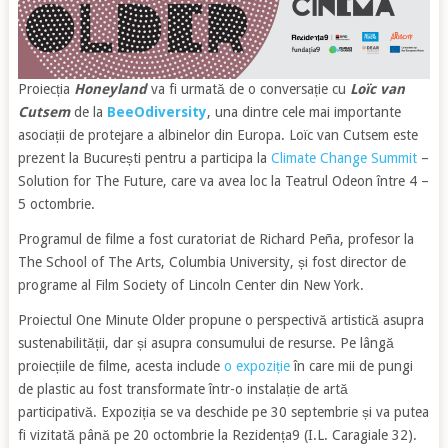
Proiecția
Honeyland
va fi urmată de o conversație cu
Loïc van
Cutsem
de la
BeeOdiversity
, una dintre cele mai importante
asociații de protejare a albinelor din Europa. Loïc van Cutsem este
prezent la București pentru a participa la
Climate Change Summit
–
Solution for The Future, care va avea loc la Teatrul Odeon între 4 –
5 octombrie.
Programul de filme a fost curatoriat de Richard Peña, profesor la
The School of The Arts, Columbia University, și fost director de
programe al Film Society of Lincoln Center din New York.
Proiectul One Minute Older propune o perspectivă artistică asupra
sustenabilității, dar și asupra consumului de resurse. Pe lângă
proiecțiile de filme, acesta include
o expoziție
în care mii de pungi
de plastic au fost transformate într-o instalație de artă
participativă. Expoziția se va deschide pe 30 septembrie și va putea
fi vizitată până pe 20 octombrie la Rezidența9 (I.L. Caragiale 32).