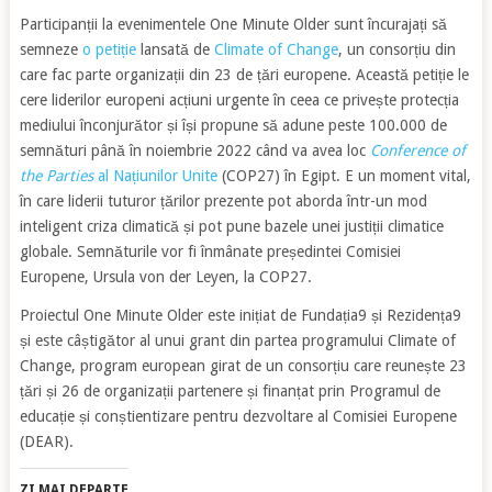
Participanții la evenimentele One Minute Older sunt încurajați să
semneze
o petiție
lansată de
Climate of Change
, un consorțiu din
care fac parte organizații din 23 de țări europene. Această petiție le
cere liderilor europeni acțiuni urgente în ceea ce privește protecția
mediului înconjurător și își propune să adune peste 100.000 de
semnături până în noiembrie 2022 când va avea loc
Conference of
the
Parties
al Națiunilor Unite
(COP27) în Egipt. E un moment vital,
în care liderii tuturor țărilor prezente pot aborda într-un mod
inteligent criza climatică și pot pune bazele unei justiții climatice
globale. Semnăturile vor fi înmânate președintei Comisiei
Europene, Ursula von der Leyen, la COP27.
Proiectul One Minute Older este inițiat de Fundația9 și Rezidența9
și este câștigător al unui grant din partea programului Climate of
Change, program european girat de un consorțiu care reunește 23
țări și 26 de organizații partenere și finanțat prin Programul de
educație și conștientizare pentru dezvoltare al Comisiei Europene
(DEAR).
ZI MAI DEPARTE