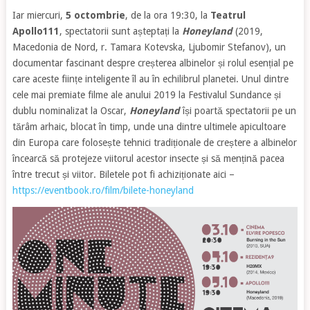
Iar miercuri,
5 octombrie
, de la ora 19:30, la
Teatrul
Apollo111
, spectatorii sunt așteptați la
Honeyland
(2019,
Macedonia de Nord, r. Tamara Kotevska, Ljubomir Stefanov), un
documentar fascinant despre creșterea albinelor și rolul esențial pe
care aceste ființe inteligente îl au în echilibrul planetei. Unul dintre
cele mai premiate filme ale anului 2019 la Festivalul Sundance și
dublu nominalizat la Oscar,
Honeyland
își poartă spectatorii pe un
tărâm arhaic, blocat în timp, unde una dintre ultimele apicultoare
din Europa care folosește tehnici tradiționale de creștere a albinelor
încearcă să protejeze viitorul acestor insecte și să mențină pacea
între trecut și viitor. Biletele pot fi achiziționate aici –
https://eventbook.ro/film/bilete-honeyland