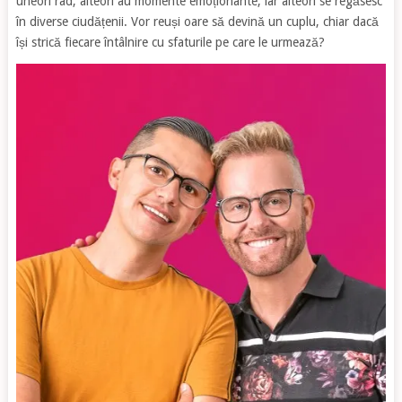
uneori râd, alteori au momente emoționante, iar alteori se regăsesc
în diverse ciudățenii. Vor reuși oare să devină un cuplu, chiar dacă
își strică fiecare întâlnire cu sfaturile pe care le urmează?