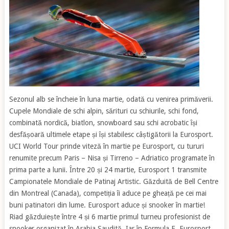
Sezonul alb se încheie în luna martie, odată cu venirea primăverii.
Cupele Mondiale de schi alpin, sărituri cu schiurile, schi fond,
combinată nordică, biatlon, snowboard sau schi acrobatic își
desfășoară ultimele etape și își stabilesc câștigătorii la Eurosport.
UCI World Tour prinde viteză în martie pe Eurosport, cu tururi
renumite precum Paris – Nisa și Tirreno – Adriatico programate în
prima parte a lunii. Între 20 și 24 martie, Eurosport 1 transmite
Campionatele Mondiale de Patinaj Artistic. Găzduită de Bell Centre
din Montreal (Canada), competiția îi aduce pe gheață pe cei mai
buni patinatori din lume. Eurosport aduce și snooker în martie!
Riad găzduiește între 4 și 6 martie primul turneu profesionist de
snooker organizat în Arabia Saudită. Iar în Formula E, Eurosport