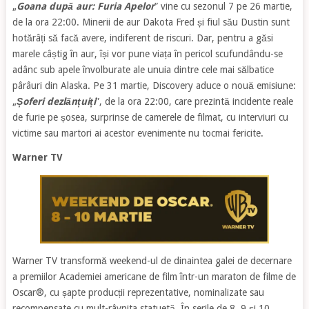
„
Goana după aur: Furia Apelor
” vine cu sezonul 7 pe 26 martie,
de la ora 22:00. Minerii de aur Dakota Fred și fiul său Dustin sunt
hotărâți să facă avere, indiferent de riscuri. Dar, pentru a găsi
marele câștig în aur, își vor pune viața în pericol scufundându-se
adânc sub apele învolburate ale unuia dintre cele mai sălbatice
pârâuri din Alaska. Pe 31 martie, Discovery aduce o nouă emisiune:
„
Șoferi dezlănțuiți
”, de la ora 22:00, care prezintă incidente reale
de furie pe șosea, surprinse de camerele de filmat, cu interviuri cu
victime sau martori ai acestor evenimente nu tocmai fericite.
Warner TV
Warner TV transformă weekend-ul de dinaintea galei de decernare
a premiilor Academiei americane de film într-un maraton de filme de
Oscar®, cu șapte producții reprezentative, nominalizate sau
recompensate cu mult-râvnita statuetă. În serile de 8, 9 și 10