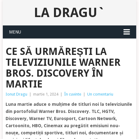
LA DRAGU`
MENU
CE SĂ URMĂREȘTI LA
TELEVIZIUNILE WARNER
BROS. DISCOVERY ÎN
MARTIE
Ionut Dragu
|
martie 1, 2024
|
În cuvinte
|
Un comentariu
Luna martie aduce o mulțime de titluri noi la televiziunile
din portofoliul Warner Bros. Discovery. TLC, HGTV,
Discovery, Warner TV, Eurosport, Cartoon Network,
Cartoonito, HBO, Cinemax au pregătit emisiuni nou-
nouțe, competiții sportive, titluri noi, documentare și