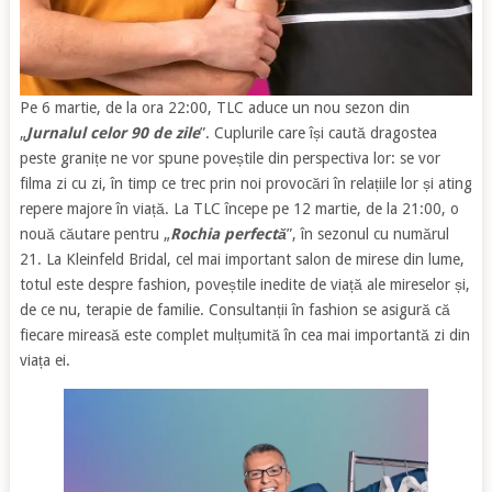
Pe 6 martie, de la ora 22:00, TLC aduce un nou sezon din
„
Jurnalul celor 90 de zile
”. Cuplurile care își caută dragostea
peste granițe ne vor spune poveștile din perspectiva lor: se vor
filma zi cu zi, în timp ce trec prin noi provocări în relațiile lor și ating
repere majore în viață. La TLC începe pe 12 martie, de la 21:00, o
nouă căutare pentru „
Rochia perfectă
”, în sezonul cu numărul
21. La Kleinfeld Bridal, cel mai important salon de mirese din lume,
totul este despre fashion, poveștile inedite de viață ale mireselor și,
de ce nu, terapie de familie. Consultanții în fashion se asigură că
fiecare mireasă este complet mulțumită în cea mai importantă zi din
viața ei.