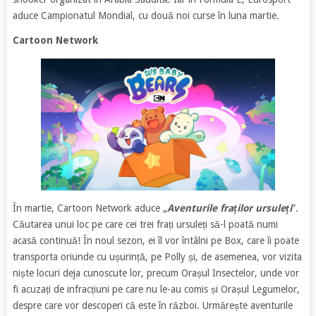
aduce Campionatul Mondial, cu două noi curse în luna martie.
Cartoon Network
În martie, Cartoon Network aduce „
Aventurile fraților ursuleți
”.
Căutarea unui loc pe care cei trei frați ursuleți să-l poată numi
acasă continuă! În noul sezon, ei îl vor întâlni pe Box, care îi poate
transporta oriunde cu ușurință, pe Polly și, de asemenea, vor vizita
niște locuri deja cunoscute lor, precum Orașul Insectelor, unde vor
fi acuzați de infracțiuni pe care nu le-au comis și Orașul Legumelor,
despre care vor descoperi că este în război. Urmărește aventurile