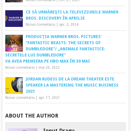
Niciun comentariu
|
oct. 21, 2021
CE SĂ URMĂREȘTI LA TELEVIZIUNILE WARNER
BROS. DISCOVERY ÎN APRILIE
Niciun comentariu
|
apr. 3, 2024
PRODUCȚIA WARNER BROS. PICTURES’
“FANTASTIC BEASTS: THE SECRETS OF
DUMBLEDORE”/ „ANIMALE FANTASTICE:
SECRETELE LUI DUMBLEDORE”
VA AVEA PREMIERA PE HBO MAX ÎN 30 MAI
Niciun comentariu
|
mai 26, 2022
JORDAN RUDESS DE LA DREAM THEATER ESTE
SPEAKER LA MASTERING THE MUSIC BUSINESS
2021
Niciun comentariu
|
apr. 17, 2021
ABOUT THE AUTHOR
Ionut Dragu