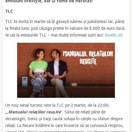
emisiuni lifestyle, dar și filme de neratat!
TLC
TLC te invită în martie să îți găsești iubirea și jumătatea! Iar, până
la finalul lunii, poți câștiga premii în valoare de 8.000 de euro dacă
te uiți la emisiunile TLC – mai multe informații sunt aici:
lovetlc.ro
!
Un nou serial turcesc vine la TLC pe 2 martie, de la 22:00:
„,
Manualul relațiilor reușite
”. Sătui de relații pline de
dezamăgiri, Deniz și Sarp caută soluția în cărțile cu sfaturi despre
relații. La fiecare întâlnire în care încearcă să se cunoască reciproc,