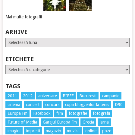
Mai multe fotografii
ARHIVE
Arhive
ETICHETE
Etichete
TAGS
2011
2012
aniversare
BIEFF
Bucuresti
campanie
cinema
concert
concurs
cupa bloggerilor la tenis
D90
Europa Fm
Facebook
film
fotografie
fotografii
Future of Media
Garajul Europa Fm
Grecia
iarna
imagini
impresii
magazin
muzica
online
poze