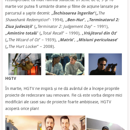
martie vor putea fi urmărite drame și filme de acțiune lansate pe
parcursul a șapte decenii: „
Închisoarea îngerilor
”(„
The
Shawshank Redemption
”- 1994), „
Ben-Hur
”, „
Terminatorul 2:
Ziua judecății
” („
Terminator 2: Judgement Day
” – 1991),
„
Amintire totală
” („
Total Recall
” – 1990), „
Vrăjitorul din Oz
”
(„
The Wizard of Oz
” – 1939), „
Matrix
”, „
Misiuni periculoase
”
(„
The Hurt Locker
” – 2008).
HGTV
În martie, HGTV ne inspiră și ne dă avântul de a începe propriile
proiecte de redecorare sau renovare. Fie că este vorba despre mici
modificări ale casei sau de proiecte foarte ambițioase, HGTV
acoperă orice plan!