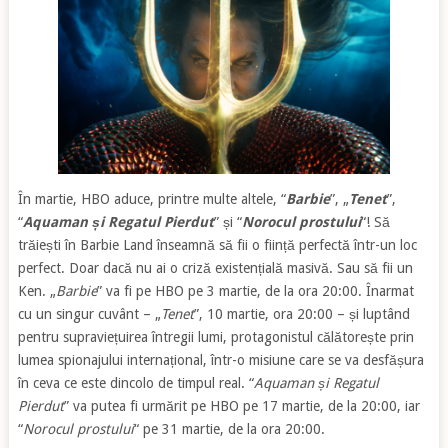
În martie, HBO aduce, printre multe altele, “
Barbie
”, „
Tenet
”,
“
Aquaman și Regatul Pierdut
” și “
Norocul prostului
“! Să
trăiești în Barbie Land înseamnă să fii o ființă perfectă într-un loc
perfect. Doar dacă nu ai o criză existențială masivă. Sau să fii un
Ken. „
Barbie
” va fi pe HBO pe 3 martie, de la ora 20:00. Înarmat
cu un singur cuvânt – „
Tenet
”, 10 martie, ora 20:00 – și luptând
pentru supraviețuirea întregii lumi, protagonistul călătorește prin
lumea spionajului internațional, într-o misiune care se va desfășura
în ceva ce este dincolo de timpul real. “
Aquaman și Regatul
Pierdut
” va putea fi urmărit pe HBO pe 17 martie, de la 20:00, iar
“
Norocul prostului
“ pe 31 martie, de la ora 20:00.