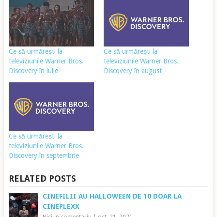
Ce să urmărești la
Ce să urmărești la
televiziunile Warner Bros.
televiziunile Warner Bros.
Discovery în iulie
Discovery în august
Ce să urmărești la
televiziunile Warner Bros.
Discovery în septembrie
RELATED POSTS
CINEFILII AU HALLOWEEN DE 10 DOAR LA
CINEPLEXX