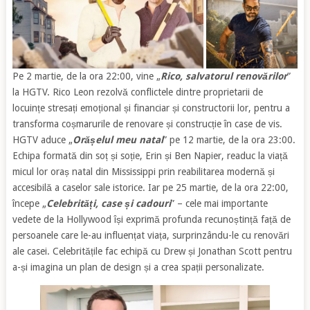
Pe 2 martie, de la ora 22:00, vine „
Rico, salvatorul renovărilor
”
la HGTV. Rico Leon rezolvă conflictele dintre proprietarii de
locuințe stresați emoțional și financiar și constructorii lor, pentru a
transforma coșmarurile de renovare și construcție în case de vis.
HGTV aduce „
Orășelul meu natal
” pe 12 martie, de la ora 23:00.
Echipa formată din soț și soție, Erin și Ben Napier, readuc la viață
micul lor oraș natal din Mississippi prin reabilitarea modernă și
accesibilă a caselor sale istorice. Iar pe 25 martie, de la ora 22:00,
începe „
Celebrități, case și cadouri
” – cele mai importante
vedete de la Hollywood își exprimă profunda recunoștință față de
persoanele care le-au influențat viața, surprinzându-le cu renovări
ale casei. Celebritățile fac echipă cu Drew și Jonathan Scott pentru
a-și imagina un plan de design și a crea spații personalizate.