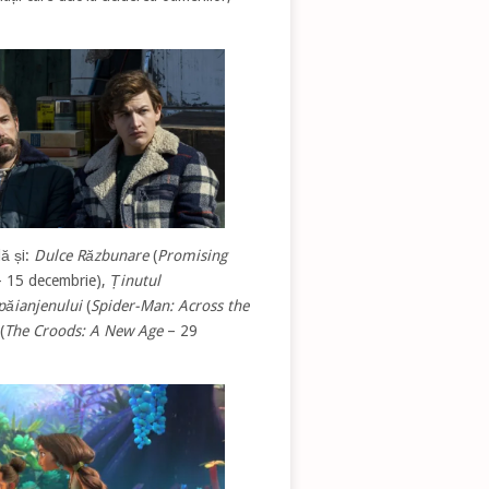
lă și:
Dulce Răzbunare
(
Promising
 15 decembrie),
Ținutul
păianjenului
(
Spider-Man: Across the
(
The Croods: A New Age
– 29