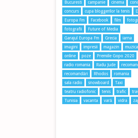
Bucuresti
campanie
cinema
conc
concurs
cupa bloggerilor la tenis
Europa Fm
Facebook
film
fotog
fotografii
Future of Media
Garajul Europa Fm
Grecia
iarna
imagini
impresii
magazin
muzica
online
poze
Premiile Gopo 2020
radio romania
Radu Jude
recoman
recomandări
Rhodos
romania
sala radio
snowboard
Taxi
teatru radiofonic
tenis
trafic
tra
Tunisia
vacanta
vară
vidra
za