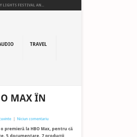
Y LIGHTS FESTIVAL AN...
AUDIO
TRAVEL
BO MAX ÎN
cuvinte
|
Niciun comentariu
in o premieră la HBO Max, pentru că
țe, 5 documentare, 7 producții