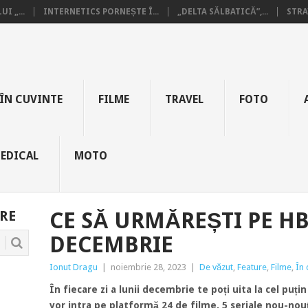
I „...
INTERNETICS PORNEȘTE Î...
„DELTA SĂLBATICĂ”,...
STRA
ÎN CUVINTE
FILME
TRAVEL
FOTO
EDICAL
MOTO
RE
CE SĂ URMĂREȘTI PE H
DECEMBRIE
Ionut Dragu
|
noiembrie 28, 2023
|
De văzut
,
Feature
,
Filme
,
În 
În fiecare zi a lunii decembrie te poți uita la cel puț
vor intra pe platformă 24 de filme, 5 seriale nou-nou