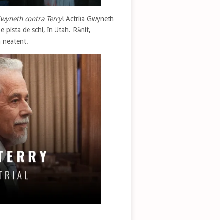
wyneth contra Terry
! Actrița Gwyneth
 pista de schi, în Utah. Rănit,
a neatent.