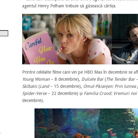
tru
agentul Henry Pelham trebuie să găsească cârtița.
i
șora
umul.
Printre celelalte filme care vin pe HBO Max în decembrie se af
Young Woman
– 8 decembrie),
Dulcele Bar
(
The Tender Bar
–
Sălbatic
(
Land
– 15 decembrie),
Omul-Păianjen: Prin lumea 
Spider-Verse
– 22 decembrie) și
Familia Crood: Vremuri noi
decembrie).