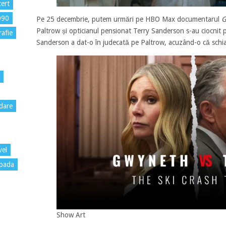
ert
D90
Pe 25 decembrie, putem urmări pe HBO Max documentarul
G
Paltrow și opticianul pensionat Terry Sanderson s-au ciocnit pe
rafie
Sanderson a dat-o în judecată pe Paltrow, acuzând-o că schi
dare
vel
pada
Show Art