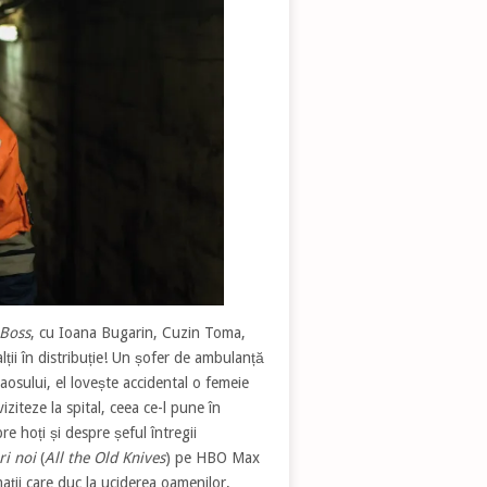
Boss
, cu Ioana Bugarin, Cuzin Toma,
ii în distribuție! Un șofer de ambulanță
haosului, el lovește accidental o femeie
iziteze la spital, ceea ce-l pune în
e hoți și despre șeful întregii
ri noi
(
All the Old Knives
) pe HBO Max
ații care duc la uciderea oamenilor,