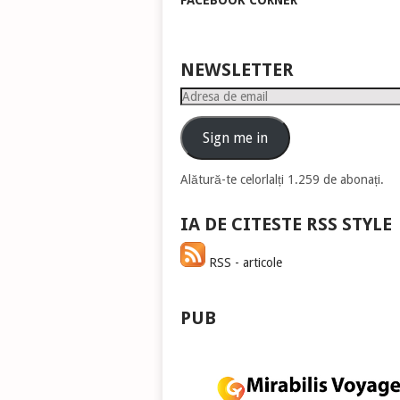
FACEBOOK CORNER
pen
a
măr
sau
NEWSLETTER
mic
Adresa
vol
de
email
Sign me in
Alătură-te celorlalți 1.259 de abonați.
IA DE CITESTE RSS STYLE
RSS - articole
PUB