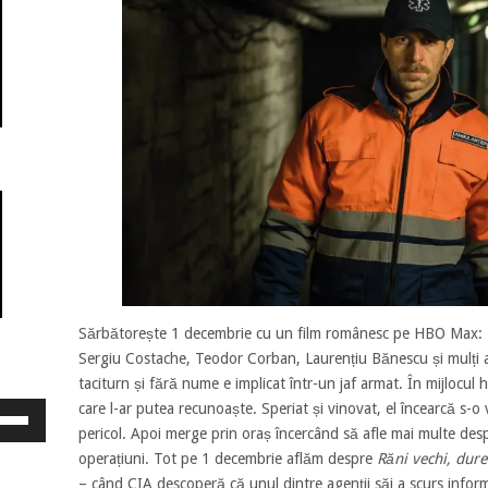
Sărbătorește 1 decembrie cu un film românesc pe HBO Max:
Sergiu Costache, Teodor Corban, Laurențiu Bănescu și mulți alț
taciturn și fără nume e implicat într-un jaf armat. În mijlocul 
care l-ar putea recunoaște. Speriat și vinovat, el încearcă s-o v
osește
ele
pericol. Apoi merge prin oraș încercând să afle mai multe despr
eată
operațiuni. Tot pe 1 decembrie aflăm despre
Răni vechi, dure
jos
– când CIA descoperă că unul dintre agenții săi a scurs inform