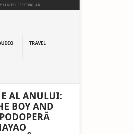
Y LIGHTS FESTIVAL AN...
AUDIO
TRAVEL
E AL ANULUI:
THE BOY AND
APODOPERĂ
HAYAO