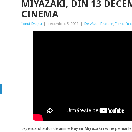
MIYAZAKI, DIN 13 DECE
CINEMA
Ionut Dragu
|
decembrie 5, 2023
|
De văzut
,
Feature
,
Filme
,
În c
Legendarul autor de anime
Hayao Miyazaki
revine pe marile