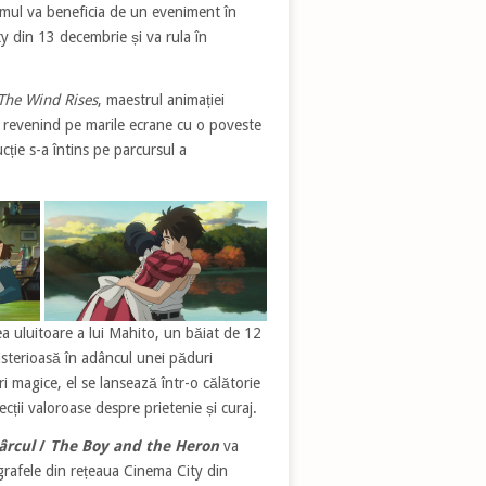
ilmul va beneficia de un eveniment în
 din 13 decembrie și va rula în
The Wind Rises
, maestrul animației
, revenind pe marile ecrane cu o poveste
ție s-a întins pe parcursul a
 uluitoare a lui Mahito, un băiat de 12
isterioasă în adâncul unei păduri
i magice, el se lansează într-o călătorie
cții valoroase despre prietenie și curaj.
ârcul
/
The Boy and the Heron
va
rafele din rețeaua Cinema City din