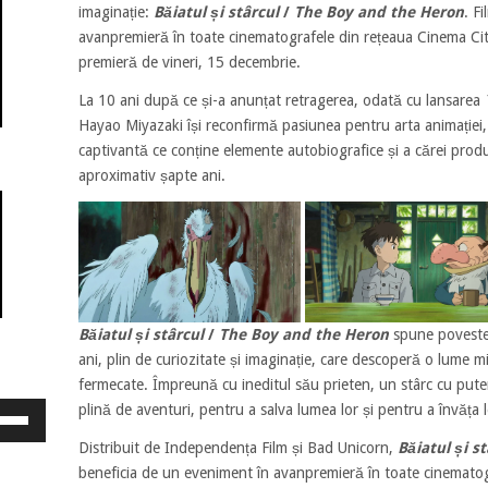
imaginație:
Băiatul și stârcul
/
The Boy and the Heron
. F
avanpremieră în toate cinematografele din rețeaua Cinema City
premieră de vineri, 15 decembrie.
La 10 ani după ce și-a anunțat retragerea, odată cu lansarea
Hayao Miyazaki își reconfirmă pasiunea pentru arta animației
captivantă ce conține elemente autobiografice și a cărei produc
aproximativ șapte ani.
Băiatul și stârcul
/
The Boy and the Heron
spune povestea
ani, plin de curiozitate și imaginație, care descoperă o lume m
fermecate. Împreună cu ineditul său prieten, un stârc cu puter
osește
plină de aventuri, pentru a salva lumea lor și pentru a învăța le
ele
Distribuit de Independența Film și Bad Unicorn,
Băiatul și st
eată
beneficia de un eveniment în avanpremieră în toate cinematog
jos