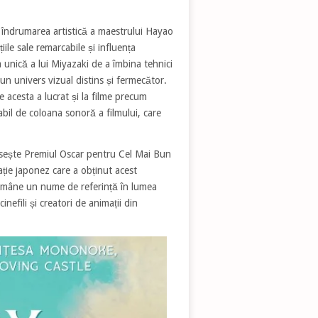
 îndrumarea artistică a maestrului Hayao
le sale remarcabile și influența
a unică a lui Miyazaki de a îmbina tehnici
n univers vizual distins și fermecător.
e acesta a lucrat și la filme precum
abil de coloana sonoră a filmului, care
ăsește Premiul Oscar pentru Cel Mai Bun
ație japonez care a obținut acest
rămâne un nume de referință în lumea
nefili și creatori de animații din