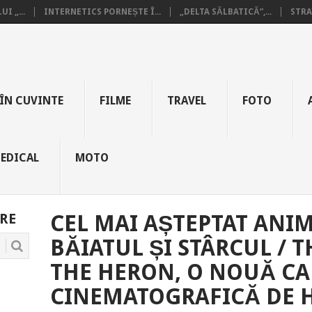
I „...
INTERNETICS PORNEȘTE Î...
„DELTA SĂLBATICĂ”,...
STRA
ÎN CUVINTE
FILME
TRAVEL
FOTO
EDICAL
MOTO
RE
CEL MAI AȘTEPTAT ANIM
BĂIATUL ȘI STÂRCUL / 
THE HERON, O NOUĂ C
CINEMATOGRAFICĂ DE 