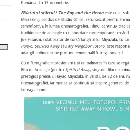
tru
România din 13 decembrie.
Băiatul și stârcul
/
The Boy and the Heron
este creat sub
i
Miyazaki și produs de Studio Ghibli, recunoscut pentru animații
șora
semnificativă în lumea cinematografiei. Filmul continuă tradiți
umul.
tradiționale de animație cu o abordare contemporană, creând u
Joe Hisaishi, colaborator de cursă lungă al lui Miyazaki, cu car
Ponyo
,
Spirited Away
sau
My Neighbor Totoro
, este respons
adaugă o dimensiune profund emoțională întregii povești.
Cu o filmografie impresionantă și un palmares în care se reg
Film de Animație (pentru
Spirited Away
, singurul film de anim
prestigios premiu), Hayao Miyazaki, în vârstă de 82 de ani, 
cinematografiei, iar munca sa continuă să inspire generații de ci
întreaga lume.