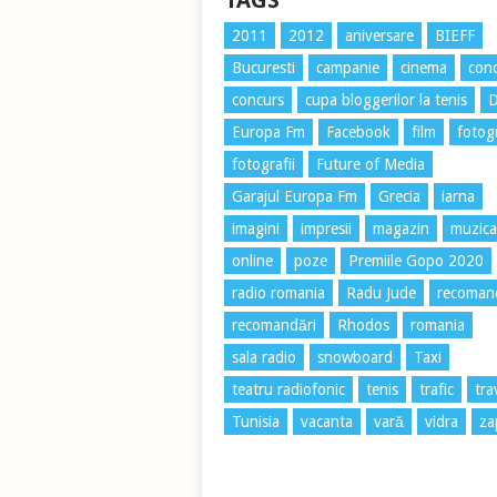
TAGS
2011
2012
aniversare
BIEFF
Bucuresti
campanie
cinema
conc
concurs
cupa bloggerilor la tenis
Europa Fm
Facebook
film
fotog
fotografii
Future of Media
Garajul Europa Fm
Grecia
iarna
imagini
impresii
magazin
muzica
online
poze
Premiile Gopo 2020
radio romania
Radu Jude
recoman
recomandări
Rhodos
romania
sala radio
snowboard
Taxi
teatru radiofonic
tenis
trafic
tra
Tunisia
vacanta
vară
vidra
za