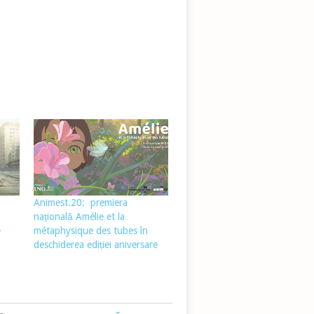
Animest.20: premiera
națională Amélie et la
e
métaphysique des tubes în
deschiderea ediției aniversare