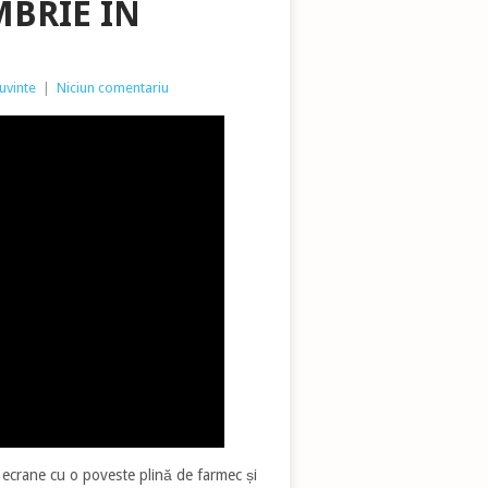
MBRIE ÎN
uvinte
|
Niciun comentariu
 ecrane cu o poveste plină de farmec și