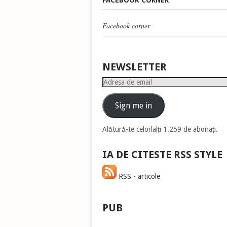
FACEBOOK CORNER
pen
a
măr
Facebook corner
sau
mic
vol
NEWSLETTER
Adresa
de
email
Sign me in
Alătură-te celorlalți 1.259 de abonați.
IA DE CITESTE RSS STYLE
RSS - articole
PUB