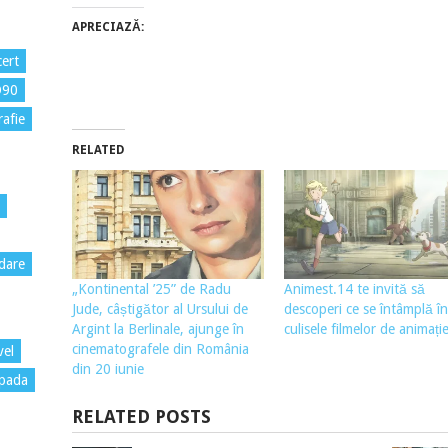
APRECIAZĂ:
ert
D90
rafie
RELATED
dare
„Kontinental ’25” de Radu
Animest.14 te invită să
Jude, câștigător al Ursului de
descoperi ce se întâmplă în
Argint la Berlinale, ajunge în
culisele filmelor de animați
cinematografele din România
vel
din 20 iunie
pada
RELATED POSTS