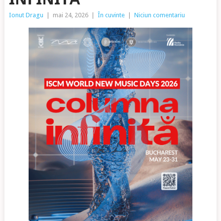
Ionut Dragu
|
mai 24, 2026
|
În cuvinte
|
Niciun comentariu