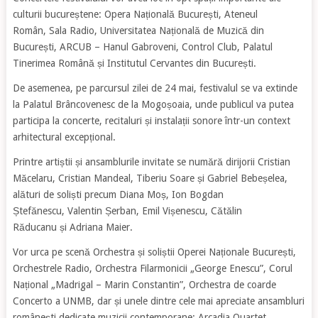
culturii bucureștene: Opera Națională București, Ateneul
Român, Sala Radio, Universitatea Națională de Muzică din
București, ARCUB – Hanul Gabroveni, Control Club, Palatul
Tinerimea Română și Institutul Cervantes din București.
De asemenea, pe parcursul zilei de 24 mai, festivalul se va extinde
la Palatul Brâncovenesc de la Mogoșoaia, unde publicul va putea
participa la concerte, recitaluri și instalații sonore într-un context
arhitectural excepțional.
Printre artiștii și ansamblurile invitate se numără dirijorii Cristian
Măcelaru, Cristian Mandeal, Tiberiu Soare și Gabriel Bebeșelea,
alături de soliști precum Diana Moș, Ion Bogdan
Ștefănescu, Valentin Șerban, Emil Vișenescu, Cătălin
Răducanu și Adriana Maier.
Vor urca pe scenă Orchestra și soliștii Operei Naționale București,
Orchestrele Radio, Orchestra Filarmonicii „George Enescu”, Corul
Național „Madrigal – Marin Constantin”, Orchestra de coarde
Concerto a UNMB, dar și unele dintre cele mai apreciate ansambluri
românești dedicate muzicii contemporane: Arcadia Quartet,