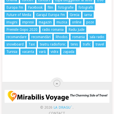
cinema
concert
concurs
cupa bloggerilor la tenis
D90
Europa Fm
Facebook
film
fotografie
fotografii
Future of Media
Garajul Europa Fm
Grecia
iarna
imagini
impresii
magazin
muzica
online
poze
Premiile Gopo 2020
radio romania
Radu Jude
recomandare
recomandări
Rhodos
romania
sala radio
snowboard
Taxi
teatru radiofonic
tenis
trafic
travel
Tunisia
vacanta
vară
vidra
zapada
© 2026
LA DRAGU`
.
CONTACT