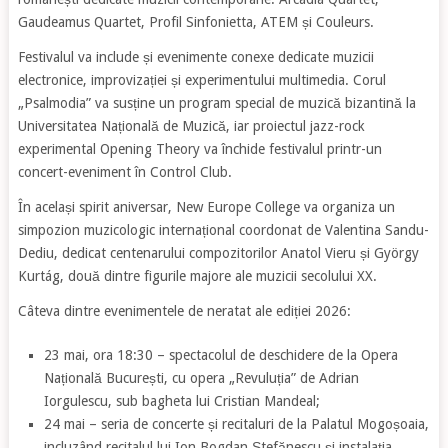
Gaudeamus Quartet, Profil Sinfonietta, ATEM și Couleurs.
Festivalul va include și evenimente conexe dedicate muzicii
electronice, improvizației și experimentului multimedia. Corul
„Psalmodia” va susține un program special de muzică bizantină la
Universitatea Națională de Muzică, iar proiectul jazz-rock
experimental Opening Theory va închide festivalul printr-un
concert-eveniment în Control Club.
În același spirit aniversar, New Europe College va organiza un
simpozion muzicologic internațional coordonat de Valentina Sandu-
Dediu, dedicat centenarului compozitorilor Anatol Vieru și György
Kurtág, două dintre figurile majore ale muzicii secolului XX.
Câteva dintre evenimentele de neratat ale ediției 2026:
23 mai, ora 18:30 – spectacolul de deschidere de la Opera
Națională București, cu opera „Revuluția” de Adrian
Iorgulescu, sub bagheta lui Cristian Mandeal;
24 mai – seria de concerte și recitaluri de la Palatul Mogoșoaia,
incluzând recitalul lui Ion Bogdan Ștefănescu și instalația