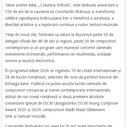
Tema acestei ediții, „Columna Infinită”, este dedicată aniversării a
150 de ani de la nașterea lui Constantin Brâncuși și transformă
celebra capodoperă brâncușiană într-o metaforă a sunetului, a
libertății artistice și a explorării continue a noilor teritorii muzicale.
Timp de nouă zile, festivalul va aduce la București peste 50 de
delegați oficiali din 48 de țări și regiuni, peste 50 de compozitori
contemporani și un program care reunește concerte camerale,
evenimente orchestrale, performance-uri multimedia, instalații
sonore și muzică electronică.
În programul ediției 2026 se regăsesc 70 de creații internaționale și
28 de lucrări românești, selectate din sute de partituri înscrise din
întreaga lume. Publicul va putea asculta lucrări semnate de
compozitori consacrați ai scenei contemporane internaționale,
alături de noi creații românești și două premiere absolute
comandate special de ISCM câștigătorilor ISCM Young Composer
Award 2023 și 2024: compozitorii Madli Marje Gildemann
Sink și Samuel Hvozdík.
Concertele festivalului vor avea loc în opt spații importante ale