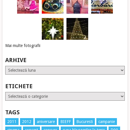
Mai multe fotografii
ARHIVE
Arhive
ETICHETE
Etichete
TAGS
2011
2012
aniversare
BIEFF
Bucuresti
campanie