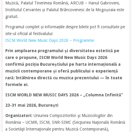
Muzică, Palatul Tinerimea Română, ARCUB – Hanul Gabroveni,
Institutul Cervantes și Palatul Brâncovenesc de la Mogoșoaia este
gratuit.
Programul complet și informațiile despre bilete pot fi consultate pe
site-ul oficial al festivalului:
ISCM World New Music Days 2026 – Programme
Prin amploarea programului și diversitatea estetică pe
care o propune, ISCM World New Music Days 2026
confirmă poziția Bucureștiului pe harta internațională a
muzicii contemporane și oferă publicului o experiență
rară: întâlnirea directă cu muzica prezentului — în toate
formele ei.
ISCM WORLD NEW MUSIC DAYS 2026 – „Columna Infinită”
23-31 mai 2026, București
Organizatori:
Uniunea Compozitorilor şi Muzicologilor din
România – UCMR, ISCM, SNR-SIMC (Secţiunea Naţională Română
a Societăţii Internaţionale pentru Muzică Contemporană),