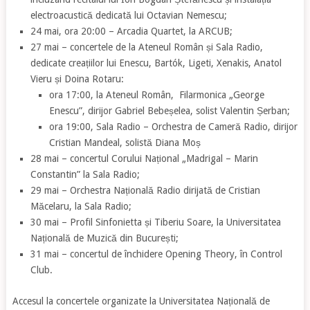
electroacustică dedicată lui Octavian Nemescu;
24 mai, ora 20:00 – Arcadia Quartet, la ARCUB;
27 mai – concertele de la Ateneul Român și Sala Radio,
dedicate creațiilor lui Enescu, Bartók, Ligeti, Xenakis, Anatol
Vieru și Doina Rotaru:
ora 17:00, la Ateneul Român, Filarmonica „George
Enescu”, dirijor Gabriel Bebeșelea, solist Valentin Șerban;
ora 19:00, Sala Radio – Orchestra de Cameră Radio, dirijor
Cristian Mandeal, solistă Diana Moș
28 mai – concertul Corului Național „Madrigal – Marin
Constantin” la Sala Radio;
29 mai – Orchestra Națională Radio dirijată de Cristian
Măcelaru, la Sala Radio;
30 mai – Profil Sinfonietta și Tiberiu Soare, la Universitatea
Națională de Muzică din București;
31 mai – concertul de închidere Opening Theory, în Control
Club.
Accesul la concertele organizate la Universitatea Națională de