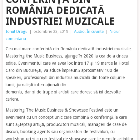
ROMÂNIA DEDICATĂ
INDUSTRIEI MUZICALE
Ionut Dragu
|
octombrie 23, 2019
|
Audio
,
În cuvinte
|
Niciun
comentariu
Cea mai mare conferință din România dedicată industriei muzicale,
Mastering the Music Business, ajunge în 2020 la cea de-a cincea
ediție. Evenimentul care va avea loc între 17 și 19 martie la Hotel
Caro din București, va aduce împreună aproximativ 100 de
speakeri, profesioniști din industria muzicală din toate colțurile
lumii, jurnaliști internaționali din
domeniu, dar și de trupe și artiști care doresc să își dezvolte
cariera.
Mastering The Music Business & Showcase Festival este un
eveniment cu un concept unic care combină o conferință la care
sunt așteptați artiști, producători muzicali, manageri de case de
discuri, booking agents sau organizatori de festivaluri, cu
workshop-uri și cu un festival de showcase care le permite artiștilor