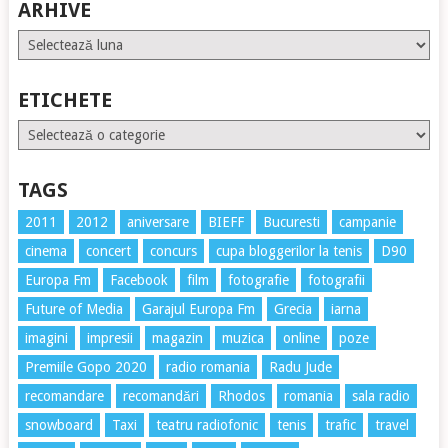
ARHIVE
Arhive
ETICHETE
Etichete
TAGS
2011
2012
aniversare
BIEFF
Bucuresti
campanie
cinema
concert
concurs
cupa bloggerilor la tenis
D90
Europa Fm
Facebook
film
fotografie
fotografii
Future of Media
Garajul Europa Fm
Grecia
iarna
imagini
impresii
magazin
muzica
online
poze
Premiile Gopo 2020
radio romania
Radu Jude
recomandare
recomandări
Rhodos
romania
sala radio
snowboard
Taxi
teatru radiofonic
tenis
trafic
travel