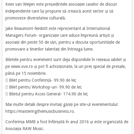
Kees van Weijen este președintele asociației caselor de discuri
independente care își propune să crească acest sector și să
promoveze diversitatea culturală.
Jake Beaumont-Nesbitt este reprezentant al International
Managers Forum- organizație care aduce împreună artiști și
asociații din peste 50 de țări, pentru a discuta oportunitățile de
promovare a tinerilor talentați din întreaga lume.
Biletele pentru eveniment sunt deja disponibile în rețeaua iabilet și
pe www.ove.ro și pot fi achiziționate, la un preț special de presale,
până pe 15 noiembrie.
 Bilet pentru Conferință- 99.90 de lei;
 Bilet pentru Workshop-uri- 99.90 de lei;
 Biletul pentru Acces General- 174.90 de lei;
Mai multe detalii despre invitați găsiți pe site-ul evenimentului:
https://masteringthemusicbusiness.ro.
Conferința MMB a fost înființată în anul 2016 și este organizată de
Asociația RAW Music.