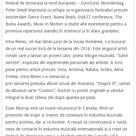
festival de showcase la nivel european – EuroSonic Noorderslag.
Peter Smidt împreună cu echipa sa organizează festivaluri precum
Amsterdam Dance Event, Buma Beats, InJAZZ conference, The
Buma Awards, Music in Motion și multe alte evenimente pentru a
promova repertoriul olandez în interiorul și în afara granițelor.
Irina Rimes, cel mai tânăr jurat de la Vocea României, s-a bucurat
de un real succes încă de la lansarea din 2016. Este singurul artist
român care a lansat un proiect unic: prima trilogie muzicală. “Iubiri
secrete”, inspirată din experiențele personale ale artistei. A scris
piese pentru artiști precum: Inna, Antonia, Raluka, Andra, Alina
Eremia. Irina Rimes s-a remarcat și
prin lansarea primului album vizual din Romania, “Despre El”, urmat
de albumul-carte “Cosmos”, ilustrat cu poezii originale și vândut
integral la doar câteva zile după apariția pe piață.
Evan Murray este un nume recunoscut în Canada, fiind un
promotor de trupe și creator de conexiuni în industria muzicală
pentru acestea, dar și ca booker. A reușit să construiască o vastă
rețea de contacte în industria muzicală internațională și a creat un