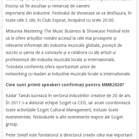
înscriși să fie ascultați și remarcați de oameni
importanți din industrie. Festivalul de showcase se va desfășura, în
toate cele 3 zile, în Club Expirat, începând cu orele 20:00.
Misiunea Mastering The Music Business & Showcase Festival este
să le ofere artiștilor români accesul la cele mai proaspete și
relevante informații din industria muzicală globală, povești de
succes și șansa de a cunoaște și a colabora cu alți artiști și
profesioniști din industia muzicală locală și internațională.
Totodata conferinta ofera oportunitati unice de
networking cu leaderi ai industriei muzicale locale si internationale.
Cine sunt primii speakeri confirmați pentru MMB2020?
Kadar Tamás lucrează în sectorul industriilor creative de 20 de ani.
În 2011 s-a alăturat echipei Sziget ca CEO, iar acum coordonează
toate activitățile Sziget Cultural Management, inclusiv toate
evenimentele, festivalurile si alte evenimente majore ale Sziget
group.
Peter Smidt este fondatorul si directorul creativ celui mai important