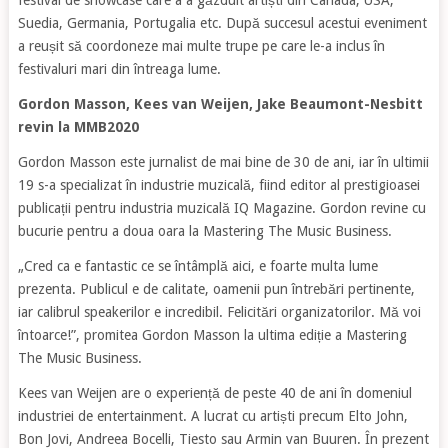
festival de showcase care a a găzduit artiști din Canada, USA,
Suedia, Germania, Portugalia etc. După succesul acestui eveniment
a reușit să coordoneze mai multe trupe pe care le-a inclus în
festivaluri mari din întreaga lume.
Gordon Masson, Kees van Weijen, Jake Beaumont-Nesbitt
revin la MMB2020
Gordon Masson este jurnalist de mai bine de 30 de ani, iar în ultimii
19 s-a specializat în industrie muzicală, fiind editor al prestigioasei
publicații pentru industria muzicală IQ Magazine. Gordon revine cu
bucurie pentru a doua oara la Mastering The Music Business.
„Cred ca e fantastic ce se întâmplă aici, e foarte multa lume
prezenta. Publicul e de calitate, oamenii pun întrebări pertinente,
iar calibrul speakerilor e incredibil. Felicitări organizatorilor. Mă voi
întoarce!”, promitea Gordon Masson la ultima ediție a Mastering
The Music Business.
Kees van Weijen are o experiență de peste 40 de ani în domeniul
industriei de entertainment. A lucrat cu artiști precum Elto John,
Bon Jovi, Andreea Bocelli, Tiesto sau Armin van Buuren. În prezent