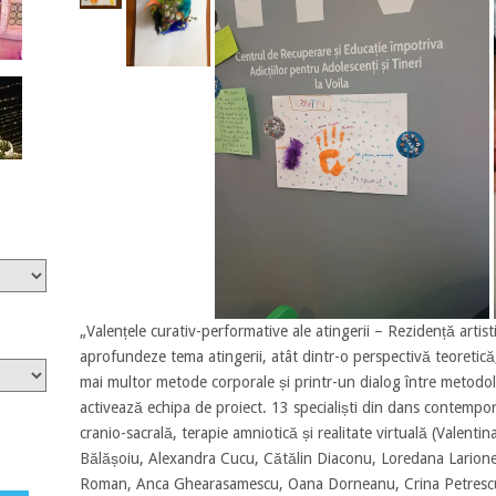
„Valențele curativ-performative ale atingerii – Rezidență artist
aprofundeze tema atingerii, atât dintr-o perspectivă teoretică,
mai multor metode corporale și printr-un dialog între metodolog
activează echipa de proiect. 13 specialiști din dans contempor
cranio-sacrală, terapie amniotică și realitate virtuală (Valentin
Bălășoiu, Alexandra Cucu, Cătălin Diaconu, Loredana Larion
Roman, Anca Ghearasamescu, Oana Dorneanu, Crina Petrescu, 