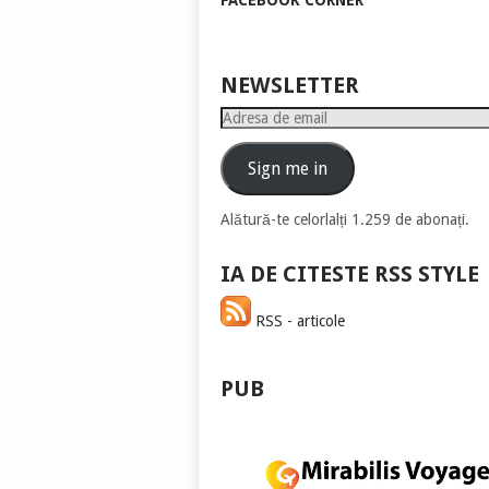
FACEBOOK CORNER
pen
a
măr
sau
NEWSLETTER
mic
Adresa
vol
de
email
Sign me in
Alătură-te celorlalți 1.259 de abonați.
IA DE CITESTE RSS STYLE
RSS - articole
PUB