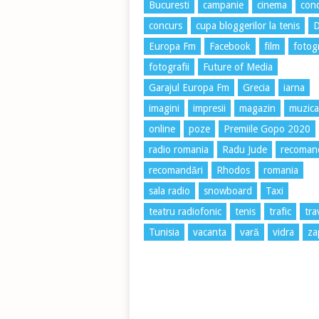
Bucuresti
campanie
cinema
conc
concurs
cupa bloggerilor la tenis
Europa Fm
Facebook
film
fotog
fotografii
Future of Media
Garajul Europa Fm
Grecia
iarna
imagini
impresii
magazin
muzica
online
poze
Premiile Gopo 2020
radio romania
Radu Jude
recoman
recomandări
Rhodos
romania
sala radio
snowboard
Taxi
teatru radiofonic
tenis
trafic
tra
Tunisia
vacanta
vară
vidra
za