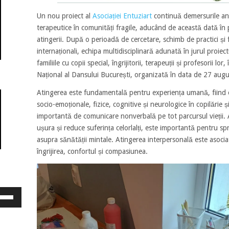
Un nou proiect al
Asociației Entuziart
continuă demersurile ante
terapeutice în comunități fragile, aducând de această dată în pr
atingerii. După o perioadă de cercetare, schimb de practici și 
internaționali, echipa multidisciplinară adunată în jurul proiect
familiile cu copii special, îngrijitorii, terapeuții și profesorii l
Național al Dansului București, organizată în data de 27 augu
Atingerea este fundamentală pentru experiența umană, fiind 
socio-emoționale, fizice, cognitive și neurologice în copilărie ș
importantă de comunicare nonverbală pe tot parcursul vieții.
ușura și reduce suferința celorlalți, este importantă pentru spri
asupra sănătății mintale. Atingerea interpersonală este asociat
îngrijirea, confortul și compasiunea.
osește
ele
eată
jos