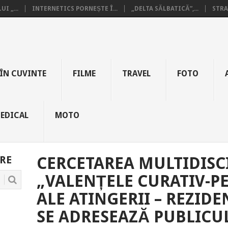
I „...
INTERNETICS PORNEȘTE Î...
„DELTA SĂLBATICĂ”,...
STRA
ÎN CUVINTE
FILME
TRAVEL
FOTO
EDICAL
MOTO
RE
CERCETAREA MULTIDISC
„VALENȚELE CURATIV-P
ALE ATINGERII – REZIDE
SE ADRESEAZĂ PUBLICU