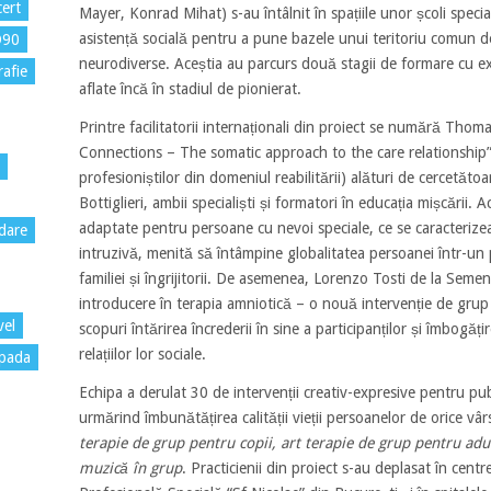
ert
Mayer, Konrad Mihat) s-au întâlnit în spațiile unor școli special
asistență socială pentru a pune bazele unui teritoriu comun de
D90
neurodiverse. Aceștia au parcurs două stagii de formare cu expe
rafie
aflate încă în stadiul de pionierat.
Printre facilitatorii internaționali din proiect se numără Thoma
Connections – The somatic approach to the care relationship” des
profesioniștilor din domeniul reabilitării) alături de cercetătoar
Bottiglieri, ambii specialiști și formatori în educația mișcării. 
adaptate pentru persoane cu nevoi speciale, ce se caracteriz
dare
intruzivă, menită să întâmpine globalitatea persoanei într-un p
familiei și îngrijitorii. De asemenea, Lorenzo Tosti de la Semen
introducere în terapia amniotică – o nouă intervenție de grup c
vel
scopuri întărirea încrederii în sine a participanților și îmbogățirea
relațiilor lor sociale.
pada
Echipa a derulat 30 de intervenții creativ-expresive pentru publ
urmărind îmbunătățirea calității vieții persoanelor de orice vârs
terapie de grup pentru copii, art terapie de grup pentru adul
muzică în grup
. Practicienii din proiect s-au deplasat în cen