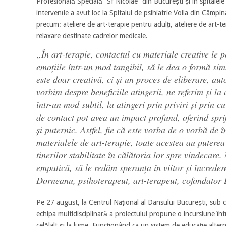
Profesională Specială “Sf Nicolae” din București și în spitalele
intervenție a avut loc la Spitalul de psihiatrie Voila din Câmpin
precum: ateliere de art-terapie pentru adulți, ateliere de art-t
relaxare destinate cadrelor medicale.
„În art-terapie, contactul cu materiale creative le p
emoțiile într-un mod tangibil, să le dea o formă si
este doar creativă, ci și un proces de eliberare, au
vorbim despre beneficiile atingerii, ne referim și la
într-un mod subtil, la atingeri prin priviri și prin c
de contact pot avea un impact profund, oferind spri
și puternic. Astfel, fie că este vorba de o vorbă de 
materialele de art-terapie, toate acestea au puterea
tinerilor stabilitate în călătoria lor spre vindecar
empatică, să le redăm speranța în viitor și încrede
Dorneanu, psihoterapeut, art-terapeut, cofondator 
Pe 27 august, la Centrul Național al Dansului București, sub 
echipa multidisciplinară a proiectului propune o incursiune înt
celălalt și la lume. Funcționând ca un sistem de educație altern