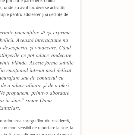
 de psihiatrie partenere. Ultima
a, unde au avut loc diverse activități
erapie pentru adolescenți și ședințe de
ermite pacienților să își exprime
mbolică. Această interacțiune nu
to-descoperire și vindecare. Când
 atingerile ce pot aduce vindecare
uvinte blânde. Aceste forme subtile
jin emoțional într-un mod delicat
încurajare sau de contactul cu
 de a aduce alinare și de a oferi
e. Ne propunem, printr-o abordare
rea în sine.” spune Oana
Entuziart.
coordonarea coregrafilor din rezidență,
r-un mod sensibil de raportare la sine, la
ativ, în care atingerea are un rol central