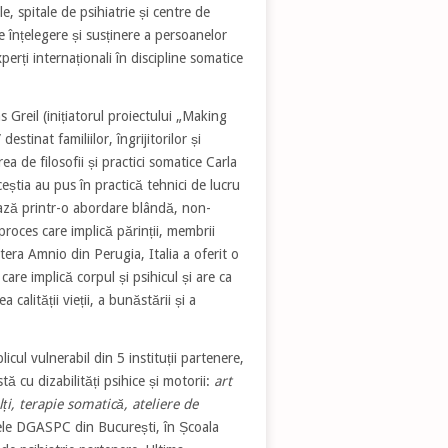
e, spitale de psihiatrie și centre de
 înțelegere și susținere a persoanelor
rți internaționali în discipline somatice
s Greil (inițiatorul proiectului „Making
tinat familiilor, îngrijitorilor și
ea de filosofii și practici somatice Carla
Aceștia au pus în practică tehnici de lucru
ează printr-o abordare blândă, non-
roces care implică părinții, membrii
tera Amnio din Perugia, Italia a oferit o
are implică corpul și psihicul și are ca
 calității vieții, a bunăstării și a
icul vulnerabil din 5 instituții partenere,
tă cu dizabilități psihice și motorii:
art
ți, terapie somatică, ateliere de
trele DGASPC din București, în Școala