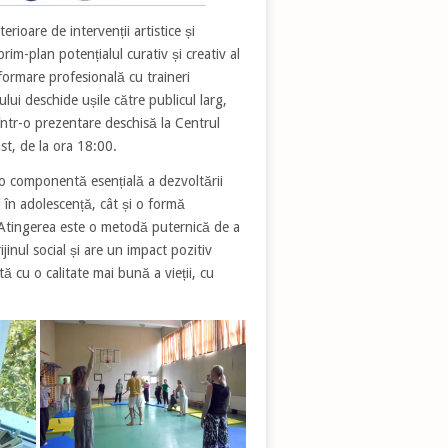
rioare de intervenții artistice și
im-plan potențialul curativ și creativ al
formare profesională cu traineri
ului deschide ușile către publicul larg,
or, într-o prezentare deschisă la Centrul
st, de la ora 18:00.
o componentă esențială a dezvoltării
i în adolescență, cât și o formă
 Atingerea este o metodă puternică de a
jinul social și are un impact pozitiv
ă cu o calitate mai bună a vieții, cu