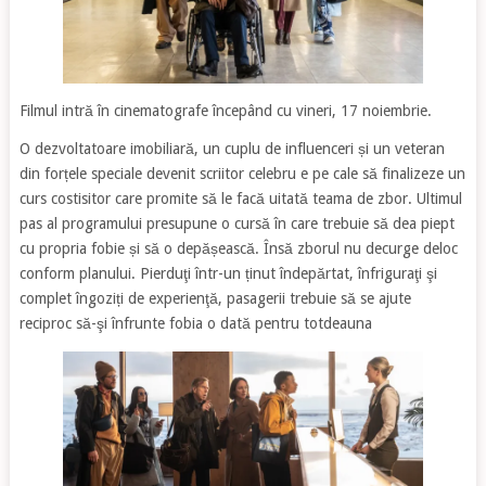
Filmul intră în cinematografe începând cu vineri, 17 noiembrie.
O dezvoltatoare imobiliară, un cuplu de influenceri și un veteran
din forțele speciale devenit scriitor celebru e pe cale să finalizeze un
curs costisitor care promite să le facă uitată teama de zbor. Ultimul
pas al programului presupune o cursă în care trebuie să dea piept
cu propria fobie și să o depășească. Însă zborul nu decurge deloc
conform planului. Pierduţi într-un ținut îndepărtat, înfriguraţi şi
complet îngoziți de experienţă, pasagerii trebuie să se ajute
reciproc să-şi înfrunte fobia o dată pentru totdeauna