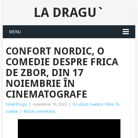
LA DRAGU`
MENU
CONFORT NORDIC, O
COMEDIE DESPRE FRICA
DE ZBOR, DIN 17
NOIEMBRIE ÎN
CINEMATOGRAFE
Ionut Dragu
|
noiembrie 16, 2023
|
De văzut
,
Feature
,
Filme
,
În
cuvinte
|
Niciun comentariu