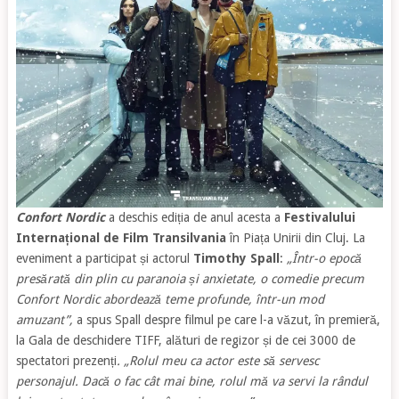
Confort Nordic
a deschis ediția de anul acesta a
Festivalului
Internațional de Film Transilvania
în Piața Unirii din Cluj. La
eveniment a participat și actorul
Timothy Spall
:
„Într-o epocă
presărată din plin cu paranoia și anxietate, o comedie precum
Confort Nordic abordează teme profunde, într-un mod
amuzant”,
a spus Spall despre filmul pe care l-a văzut, în premieră,
la Gala de deschidere TIFF, alături de regizor și de cei 3000 de
spectatori prezenți
.
„Rolul meu ca actor este să servesc
personajul. Dacă o fac cât mai bine, rolul mă va servi la rândul