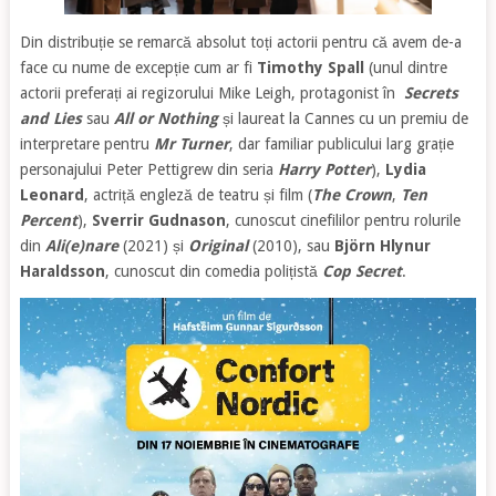
Din distribuție se remarcă absolut toți actorii pentru că avem de-a
face cu nume de excepție cum ar fi
Timothy Spall
(unul dintre
actorii preferați ai regizorului Mike Leigh, protagonist în
Secrets
and Lies
sau
All or Nothing
și laureat la Cannes cu un premiu de
interpretare pentru
Mr Turner
, dar familiar publicului larg grație
personajului Peter Pettigrew din seria
Harry Potter
),
Lydia
Leonard
, actriță engleză de teatru și film (
The Crown
,
Ten
Percent
),
Sverrir Gudnason
, cunoscut cinefililor pentru rolurile
din
Ali(e)nare
(2021) și
Original
(2010), sau
Björn Hlynur
Haraldsson
, cunoscut din comedia polițistă
Cop Secret
.