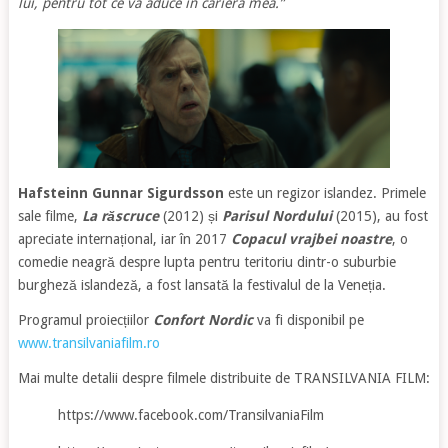
lui, pentru tot ce va aduce în cariera mea.”
Hafsteinn Gunnar Sigurdsson
este un regizor islandez. Primele
sale filme,
La răscruce
(2012) și
Parisul Nordului
(2015), au fost
apreciate internațional, iar în 2017
Copacul vrajbei noastre
, o
comedie neagră despre lupta pentru teritoriu dintr-o suburbie
burgheză islandeză, a fost lansată la festivalul de la Veneția.
Programul proiecțiilor
Confort Nordic
va fi disponibil pe
www.transilvaniafilm.ro
Mai multe detalii despre filmele distribuite de TRANSILVANIA FILM:
https://www.facebook.com/TransilvaniaFilm