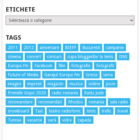
ETICHETE
Etichete
TAGS
2011
2012
aniversare
BIEFF
Bucuresti
campanie
cinema
concert
concurs
cupa bloggerilor la tenis
D90
Europa Fm
Facebook
film
fotografie
fotografii
Future of Media
Garajul Europa Fm
Grecia
iarna
imagini
impresii
magazin
muzica
online
poze
Premiile Gopo 2020
radio romania
Radu Jude
recomandare
recomandări
Rhodos
romania
sala radio
snowboard
Taxi
teatru radiofonic
tenis
trafic
travel
Tunisia
vacanta
vară
vidra
zapada