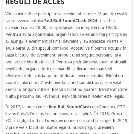
REGULI DE ACCES
Vârsta minimă de participare la eveniment este de 18 ani. Accesul în
cadrul evenimentului
Red Bull SoundClash 2024
se va face
începând cu ora 18:00, iar spectacolul va începe la ora 19:00.
Pentru a evita aglomerația, organizatorii îndeamnă toți participanții
să ajungă la eveniment cât mai devreme și să acceseze Poarta A
sau Poarta B, din spațiul Romexpo. Accesul va fi permis exclusiv în
baza biletului de eveniment, atribuit unei singure persoane, și a
unui act de identitate valid. Pentru a preîntâmpina anumite situații
neplăcute, organizatorii recomandă ca fiecare persoană să
păstreze biletul validat pe toată durata evenimentului. Biletul nu
poate fi înlocuit dacă este pierdut, furat sau distrus și este valabil
pentru o singură intrare. Biletul validat nu poate fi transferat către
o altă persoană sau revândut. Reproducerea biletelor este ilegală.
În 2017, la prima ediție
Red Bull SoundClash
din România, CTC a
învins Carla’s Dreams într-un show cu sala plină. În 2018, Grasu
XXL a câștigat în fața Loredanei un meci disputat la sânge. În 2019,
Vița de Vie a făcut un uluitor egal cu Subcarpați, o premieră