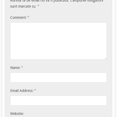
Adresa ta de email nu va fi publicată.
Câmpurile obligatorii
*
sunt marcate cu
*
Comment:
*
Name:
*
Email Address:
Website: