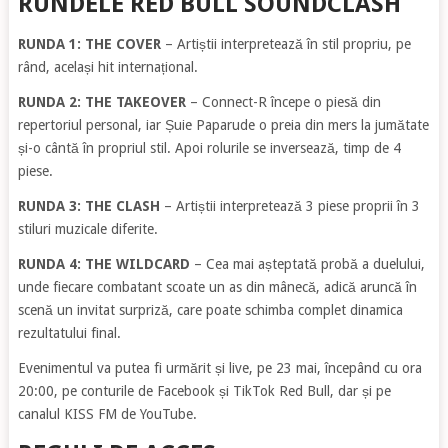
RUNDELE RED BULL SOUNDCLASH
RUNDA 1: THE COVER
– Artiștii interpretează în stil propriu, pe
rând, același hit internațional.
RUNDA 2: THE TAKEOVER
– Connect-R începe o piesă din
repertoriul personal, iar Șuie Paparude o preia din mers la jumătate
și-o cântă în propriul stil. Apoi rolurile se inversează, timp de 4
piese.
RUNDA 3: THE CLASH
– Artiștii interpretează 3 piese proprii în 3
stiluri muzicale diferite.
RUNDA 4: THE WILDCARD
– Cea mai așteptată probă a duelului,
unde fiecare combatant scoate un as din mânecă, adică aruncă în
scenă un invitat surpriză, care poate schimba complet dinamica
rezultatului final.
Evenimentul va putea fi urmărit și live, pe 23 mai, începând cu ora
20:00, pe conturile de Facebook și TikTok Red Bull, dar și pe
canalul KISS FM de YouTube.