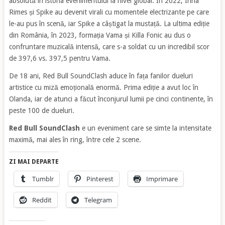
absolută în istoria evenimentului la nivel global. În 2022, Irina
Rimes și Spike au devenit virali cu momentele electrizante pe care
le-au pus în scenă, iar Spike a câștigat la mustață. La ultima ediție
din România, în 2023, formația Vama și Killa Fonic au dus o
confruntare muzicală intensă, care s-a soldat cu un incredibil scor
de 397,6 vs. 397,5 pentru Vama.
De 18 ani, Red Bull SoundClash aduce în fața fanilor dueluri
artistice cu miză emoțională enormă. Prima ediție a avut loc în
Olanda, iar de atunci a făcut înconjurul lumii pe cinci continente, în
peste 100 de dueluri.
Red Bull SoundClash
e un eveniment care se simte la intensitate
maximă, mai ales în ring, între cele 2 scene.
ZI MAI DEPARTE
Tumblr
Pinterest
Imprimare
Reddit
Telegram