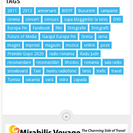
TAGS
2011
2012
aniversare
BIEFF
Bucuresti
campanie
cinema
concert
concurs
cupa bloggerilor la tenis
D90
Europa Fm
Facebook
film
fotografie
fotografii
Future of Media
Garajul Europa Fm
Grecia
iarna
imagini
impresii
magazin
muzica
online
poze
Premiile Gopo 2020
radio romania
Radu Jude
recomandare
recomandări
Rhodos
romania
sala radio
snowboard
Taxi
teatru radiofonic
tenis
trafic
travel
Tunisia
vacanta
vară
vidra
zapada