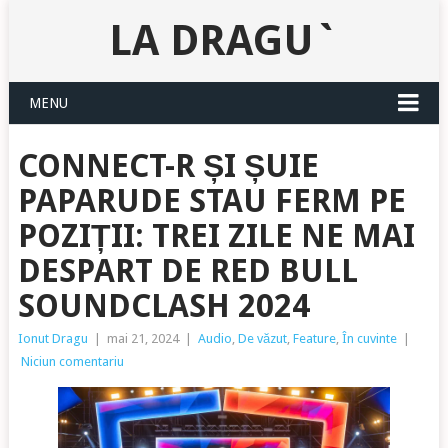
LA DRAGU`
MENU
CONNECT-R ȘI ȘUIE
PAPARUDE STAU FERM PE
POZIȚII: TREI ZILE NE MAI
DESPART DE RED BULL
SOUNDCLASH 2024
Ionut Dragu
|
mai 21, 2024
|
Audio
,
De văzut
,
Feature
,
În cuvinte
|
Niciun comentariu