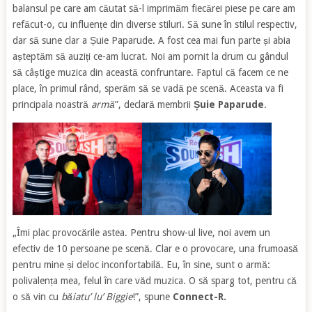
balansul pe care am căutat să-l imprimăm fiecărei piese pe care am
refăcut-o, cu influențe din diverse stiluri. Să sune în stilul respectiv,
dar să sune clar a Șuie Paparude. A fost cea mai fun parte și abia
așteptăm să auziți ce-am lucrat. Noi am pornit la drum cu gândul
să câștige muzica din această confruntare. Faptul că facem ce ne
place, în primul rând, sperăm să se vadă pe scenă. Aceasta va fi
principala noastră
armă
”, declară membrii
Șuie Paparude
.
„Îmi plac provocările astea. Pentru show-ul live, noi avem un
efectiv de 10 persoane pe scenă. Clar e o provocare, una frumoasă
pentru mine și deloc inconfortabilă. Eu, în sine, sunt o armă:
polivalența mea, felul în care văd muzica. O să sparg tot, pentru că
o să vin cu
băiatu’ lu’ Biggie
!”, spune
Connect-R.