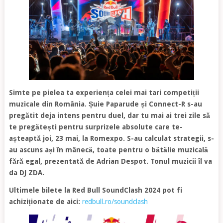
Simte pe pielea ta experiența celei mai tari competiții
muzicale din România. Șuie Paparude și Connect-R s-au
pregătit deja intens pentru duel, dar tu mai ai trei zile să
te pregătești pentru surprizele absolute care te-
așteaptă joi, 23 mai, la Romexpo. S-au calculat strategii, s-
au ascuns ași în mânecă, toate pentru o bătălie muzicală
fără egal, prezentată de Adrian Despot. Tonul muzicii îl va
da DJ ZDA.
Ultimele bilete la Red Bull SoundClash 2024 pot fi
achiziționate de aici:
redbull.ro/soundclash