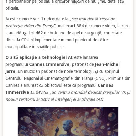
a persoanelor pe jos sau a oricăror mişcări de mulţime, detaliază
oficialii.
Aceste camere vor fi radcordate la „
cea mai densă reţea de
protecţie video din Franţa
”, mai exact 884 de camere video, la care
s-au adăugat și 462 de butoane de apel de urgenţă, conectate
direct la CPU și implementate în mod pionierat de către
municipalitate în spaţiile publice.
O altă aplicație a tehnologiei AI
este lansarea
programului
Cannes Immersive
, patronat de
Jean-Michel
Jarre
, un muzician pasionat de noile tehnologii, şi cu sprijinul
Centrului Naţional al Cinematografiei din Franţa (CNC). Primăria din
Cannes a anunţat că obiectivul este ca programul
Cannes
Immersive
să devină „
un centru mondial dedicat creaţiilor VR şi
noului teritoriu artistic al inteligenţei artificiale (AI)
”.