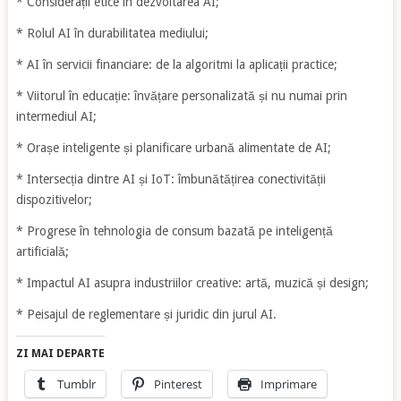
* Considerații etice în dezvoltarea AI;
* Rolul AI în durabilitatea mediului;
* AI în servicii financiare: de la algoritmi la aplicații practice;
* Viitorul în educație: învățare personalizată și nu numai prin
intermediul AI;
* Orașe inteligente și planificare urbană alimentate de AI;
* Intersecția dintre AI și IoT: îmbunătățirea conectivității
dispozitivelor;
* Progrese în tehnologia de consum bazată pe inteligență
artificială;
* Impactul AI asupra industriilor creative: artă, muzică și design;
* Peisajul de reglementare și juridic din jurul AI.
ZI MAI DEPARTE
Tumblr
Pinterest
Imprimare