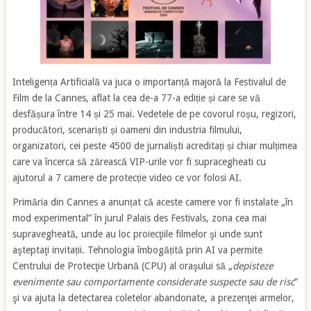
Inteligența Artificială va juca o importanță majoră la Festivalul de
Film de la Cannes, aflat la cea de-a 77-a ediție și care se vă
desfășura între 14 și 25 mai. Vedetele de pe covorul roșu, regizori,
producători, scenariști și oameni din industria filmului,
organizatori, cei peste 4500 de jurnaliști acreditați și chiar mulțimea
care va încerca să zărească VIP-urile vor fi supracegheati cu
ajutorul a 7 camere de protecție video ce vor folosi AI.
Primăria din Cannes a anunțat că aceste camere vor fi instalate „în
mod experimental” în jurul Palais des Festivals, zona cea mai
supravegheată, unde au loc proiecţiile filmelor şi unde sunt
aşteptaţi invitații. Tehnologia îmbogățită prin AI va permite
Centrului de Protecţie Urbană (CPU) al oraşului să „
depisteze
evenimente sau comportamente considerate suspecte sau de risc
”
şi va ajuta la detectarea coletelor abandonate, a prezenţei armelor,