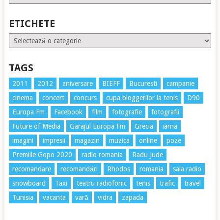
ETICHETE
Etichete
TAGS
2011
2012
aniversare
BIEFF
Bucuresti
campanie
cinema
concert
concurs
cupa bloggerilor la tenis
D90
Europa Fm
Facebook
film
fotografie
fotografii
Future of Media
Garajul Europa Fm
Grecia
iarna
imagini
impresii
magazin
muzica
online
poze
Premiile Gopo 2020
radio romania
Radu Jude
recomandare
recomandări
Rhodos
romania
sala radio
snowboard
Taxi
teatru radiofonic
tenis
trafic
travel
Tunisia
vacanta
vară
vidra
zapada