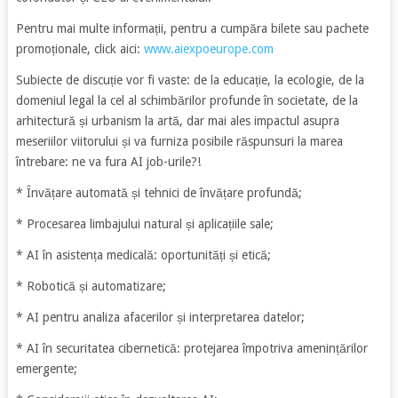
Pentru mai multe informații, pentru a cumpăra bilete sau pachete
promoționale, click aici:
www.aiexpoeurope.com
Subiecte de discuție vor fi vaste: de la educație, la ecologie, de la
domeniul legal la cel al schimbărilor profunde în societate, de la
arhitectură și urbanism la artă, dar mai ales impactul asupra
meseriilor viitorului și va furniza posibile răspunsuri la marea
întrebare: ne va fura AI job-urile?!
* Învățare automată și tehnici de învățare profundă;
* Procesarea limbajului natural și aplicațiile sale;
* AI în asistența medicală: oportunități și etică;
* Robotică și automatizare;
* AI pentru analiza afacerilor și interpretarea datelor;
* AI în securitatea cibernetică: protejarea împotriva amenințărilor
emergente;