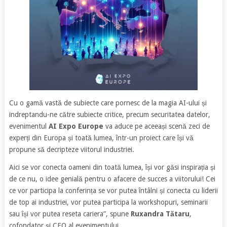
Cu o gamă vastă de subiecte care pornesc de la magia AI-ului și
indreptandu-ne către subiecte critice, precum securitatea datelor,
evenimentul
AI Expo Europe
va aduce pe aceeași scenă zeci de
experți din Europa și toată lumea, într-un proiect care își vă
propune să decripteze viitorul industriei.
Aici se vor conecta oameni din toată lumea, își vor găsi inspirația și
de ce nu, o idee genială pentru o afacere de succes a viitorului! Cei
ce vor participa la conferința se vor putea întâlni și conecta cu liderii
de top ai industriei, vor putea participa la workshopuri, seminarii
sau își vor putea reseta cariera”, spune
Ruxandra Tătaru
,
cofondator și CEO al evenimentului.