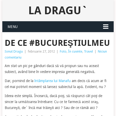
LA DRAGU`
MENU
DE CE #BUCUREŞTIULMEU
Ionut Dragu
|
februarie 27, 2012
|
Foto
,
În cuvinte
,
Travel
|
Niciun
comentariu
Am stat un pic pe gânduri dacă să vă propun sau nu aceast
subiect, având bine în vedere impresia generală negativă.
Dar, pornind de la
întâmplarea lui Manafu
am decis că acum ar fi
cel mai potrivit moment să lansez subiectul la apă. Evident, nu ?
Ideea este simplă. Încearcă, dacă poţi, să răspunzi cât poţi de
sincer la următoarea întrebare: Cu ce te farmecă acest oraş,
Bucureşti, de` încă mai trăieşti aici ? Sau de ce rămâi aici ?