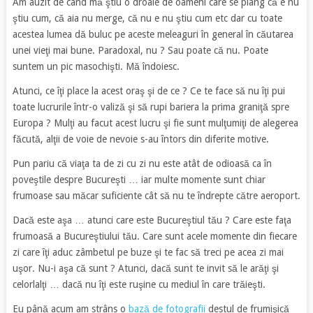
Am auzit de când mă ştiu o droaie de oameni care se plâng că e nu
ştiu cum, că aia nu merge, că nu e nu ştiu cum etc dar cu toate
acestea lumea dă buluc pe aceste meleaguri în general în căutarea
unei vieţi mai bune. Paradoxal, nu ? Sau poate că nu. Poate
suntem un pic masochişti. Mă îndoiesc.
Atunci, ce îţi place la acest oraş şi de ce ? Ce te face să nu îţi pui
toate lucrurile într-o valiză şi să rupi bariera la prima graniţă spre
Europa ? Mulţi au facut acest lucru şi fie sunt mulţumiţi de alegerea
făcută, alţii de voie de nevoie s-au întors din diferite motive.
Pun pariu că viaţa ta de zi cu zi nu este atât de odioasă ca în
poveştile despre Bucureşti … iar multe momente sunt chiar
frumoase sau măcar suficiente cât să nu te îndrepte către aeroport.
Dacă este aşa … atunci care este Bucureştiul tău ? Care este faţa
frumoasă a Bucureştiului tău. Care sunt acele momente din fiecare
zi care îţi aduc zâmbetul pe buze şi te fac să treci pe acea zi mai
uşor. Nu-i aşa că sunt ? Atunci, dacă sunt te invit să le arăţi şi
celorlalţi … dacă nu îţi este ruşine cu mediul în care trăieşti.
Eu până acum am strâns o
bază de fotografii
destul de frumişică