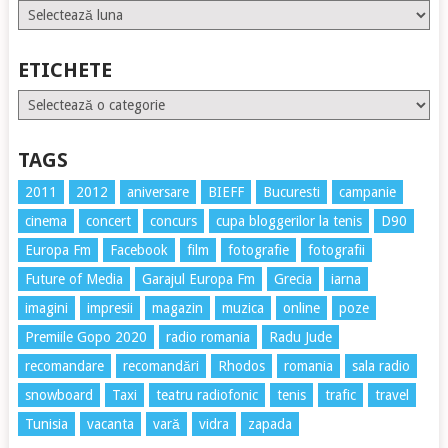
Arhive
ETICHETE
Etichete
TAGS
2011
2012
aniversare
BIEFF
Bucuresti
campanie
cinema
concert
concurs
cupa bloggerilor la tenis
D90
Europa Fm
Facebook
film
fotografie
fotografii
Future of Media
Garajul Europa Fm
Grecia
iarna
imagini
impresii
magazin
muzica
online
poze
Premiile Gopo 2020
radio romania
Radu Jude
recomandare
recomandări
Rhodos
romania
sala radio
snowboard
Taxi
teatru radiofonic
tenis
trafic
travel
Tunisia
vacanta
vară
vidra
zapada