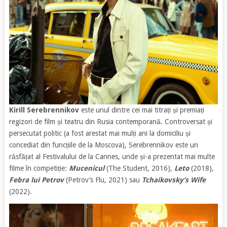
Kirill Serebrennikov
este unul dintre cei mai titrați și premiați
regizori de film și teatru din Rusia contemporană. Controversat și
persecutat politic (a fost arestat mai mulți ani la domiciliu și
concediat din funcțiile de la Moscova), Serebrennikov este un
răsfățat al Festivalului de la Cannes, unde și-a prezentat mai multe
filme în competiție:
Mucenicul
(The Student, 2016),
Leto
(2018),
Febra lui Petrov
(Petrov’s Flu, 2021) sau
Tchaikovsky’s Wife
(2022).