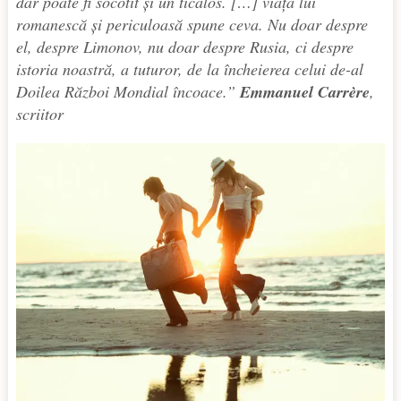
dar poate fi socotit şi un ticălos. […] viaţa lui
romanescă şi periculoasă spune ceva. Nu doar despre
el, despre Limonov, nu doar despre Rusia, ci despre
istoria noastră, a tuturor, de la încheierea celui de-al
Doilea Război Mondial încoace.
”
Emmanuel Carrère
,
scriitor