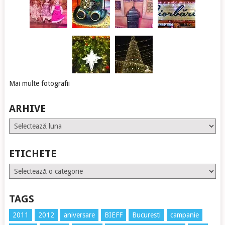
Mai multe fotografii
ARHIVE
Arhive
ETICHETE
Etichete
TAGS
2011
2012
aniversare
BIEFF
Bucuresti
campanie