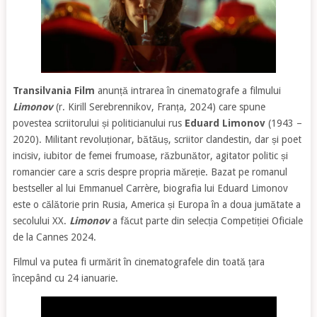
Transilvania Film
anunță intrarea în cinematografe a filmului
Limonov
(r. Kirill Serebrennikov, Franța, 2024) care spune
povestea scriitorului și politicianului rus
Eduard Limonov
(1943 –
2020). Militant revoluționar, bătăuș, scriitor clandestin, dar și poet
incisiv, iubitor de femei frumoase, răzbunător, agitator politic și
romancier care a scris despre propria măreție. Bazat pe romanul
bestseller al lui Emmanuel Carrère, biografia lui Eduard Limonov
este o călătorie prin Rusia, America și Europa în a doua jumătate a
secolului XX.
Limonov
a făcut parte din selecția Competiției Oficiale
de la Cannes 2024.
Filmul va putea fi urmărit în cinematografele din toată țara
începând cu 24 ianuarie.