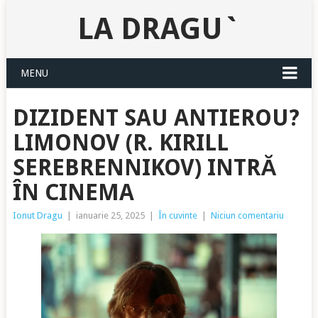
LA DRAGU`
MENU
DIZIDENT SAU ANTIEROU?
LIMONOV (R. KIRILL
SEREBRENNIKOV) INTRĂ
ÎN CINEMA
Ionut Dragu
|
ianuarie 25, 2025
|
În cuvinte
|
Niciun comentariu