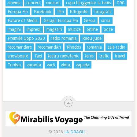
cinema
concert
concurs
cupa bloggerilor la tenis
D90
Europa Fm
Facebook
film
fotografie
fotografii
Future of Media
Garajul Europa Fm
Grecia
iarna
imagini
impresii
magazin
muzica
online
poze
Premiile Gopo 2020
radio romania
Radu Jude
recomandare
recomandări
Rhodos
romania
sala radio
snowboard
Taxi
teatru radiofonic
tenis
trafic
travel
Tunisia
vacanta
vară
vidra
zapada
© 2026
LA DRAGU`
.