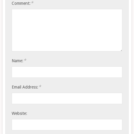
*
Comment:
*
Name:
*
Email Address:
Website: