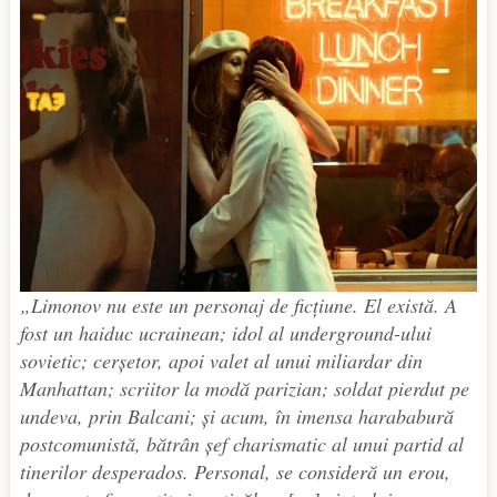
„Limonov nu este un personaj de ficţiune. El există. A
fost un haiduc ucrainean; idol al underground-ului
sovietic; cerşetor, apoi valet al unui miliardar din
Manhattan; scriitor la modă parizian; soldat pierdut pe
undeva, prin Balcani; şi acum, în imensa harababură
postcomunistă, bătrân şef charismatic al unui partid al
tinerilor desperados. Personal, se consideră un erou,