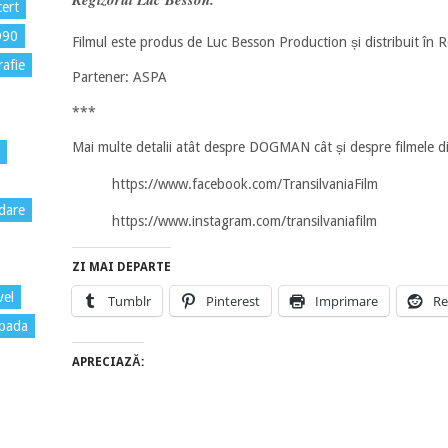
ert
D90
Filmul este produs de Luc Besson Production și distribuit în R
rafie
Partener: ASPA
***
Mai multe detalii atât despre DOGMAN cât și despre filmele
https://www.facebook.com/TransilvaniaFilm
dare
https://www.instagram.com/transilvaniafilm
ZI MAI DEPARTE
vel
Tumblr
Pinterest
Imprimare
Re
pada
APRECIAZĂ: