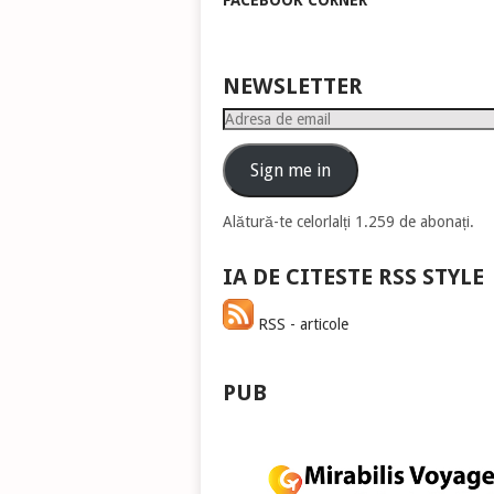
FACEBOOK CORNER
pen
a
măr
sau
NEWSLETTER
mic
Adresa
vol
de
email
Sign me in
Alătură-te celorlalți 1.259 de abonați.
IA DE CITESTE RSS STYLE
RSS - articole
PUB