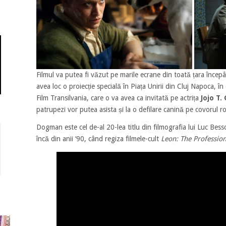
Filmul va putea fi văzut pe marile ecrane din toată țara începâ
avea loc o proiecție specială în Piața Unirii din Cluj Napoca, în
Film Transilvania, care o va avea ca invitată pe actrița
Jojo T.
patrupezi vor putea asista și la o defilare canină pe covorul 
Dogman este cel de-al 20-lea titlu din filmografia lui Luc Bes
încă din anii ‘90, când regiza filmele-cult
Leon: The Professio