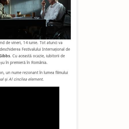
nd de vineri, 14 iunie. Tot atunci va
 deschiderea Festivalului Internațional de
 Gibbs
. Cu această ocazie, iubitorii de
roșu în premieră în România.
son, un nume rezonant în lumea filmului
nal
și
Al cincilea element
.