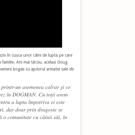
ziv în cușca unor câini de luptă pe care
ua familie. Ani mai târziu, același Doug
ameni bogați cu ajutorul armatei sale de
 printr-un asemenea calvar și ce
lorez în DOGMAN. Cu toții avem
ntru a lupta împotriva ei este
rt, dar doar prin dragoste se
 o comunitate cu câinii săi, în