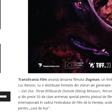
Transilvania Film
anunță lansarea filmului
Dogman
, un thr
Luc Besson, cu o distribuție formată din staruri ale generației 
–
Get Out, Three Billboards Outside Ebbing Missouri, Nitra
osește
și din peste 30 de căței antrenați special pentru platoul de fi
ele
internațională în cadrul Festivalului de Film de la Veneția, unde
eată
pentru „Leul de Aur”.
jos