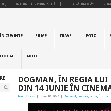
I „...
INTERNETICS PORNEȘTE Î...
„DELTA SĂLBATICĂ”,...
STRA
ÎN CUVINTE
FILME
TRAVEL
FOTO
EDICAL
MOTO
RE
DOGMAN, ÎN REGIA LUI 
DIN 14 IUNIE ÎN CINE
Ionut Dragu
|
iunie 10, 2024
|
De văzut
,
Feature
,
Filme
,
În cuvint