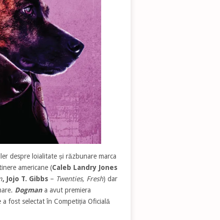
iller despre loialitate și răzbunare marca
tinere americane (
Caleb Landry Jones
m
, Jojo T. Gibbs
–
Twenties, Fresh
)
dar
lmare.
Dogman
a avut premiera
 a fost selectat în Competiția Oficială