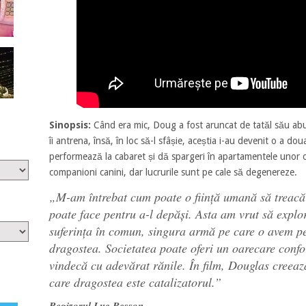
Sinopsis:
Când era mic, Doug a fost aruncat de tatăl său abu
îi antrena, însă, în loc să-l sfâșie, aceștia i-au devenit o a do
performează la cabaret și dă spargeri în apartamentele unor o
companioni canini, dar lucrurile sunt pe cale să degenereze.
„
M-am întrebat cum poate o ființă umană să treacă
poate face pentru a-l depăși. Asta am vrut să exp
suferința în comun, singura armă pe care o avem pe
dragostea. Societatea poate oferi un oarecare confo
vindecă cu adevărat rănile. În film, Douglas creează
care dragostea este catalizatorul.”
Regizorul Luc Besson.