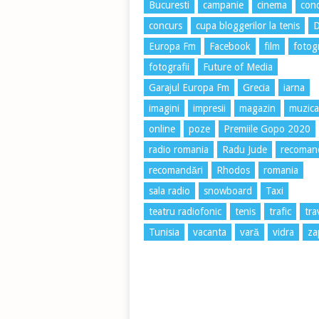
Bucuresti
campanie
cinema
conc
concurs
cupa bloggerilor la tenis
Europa Fm
Facebook
film
fotog
fotografii
Future of Media
Garajul Europa Fm
Grecia
iarna
imagini
impresii
magazin
muzica
online
poze
Premiile Gopo 2020
radio romania
Radu Jude
recoman
recomandări
Rhodos
romania
sala radio
snowboard
Taxi
teatru radiofonic
tenis
trafic
tra
Tunisia
vacanta
vară
vidra
za