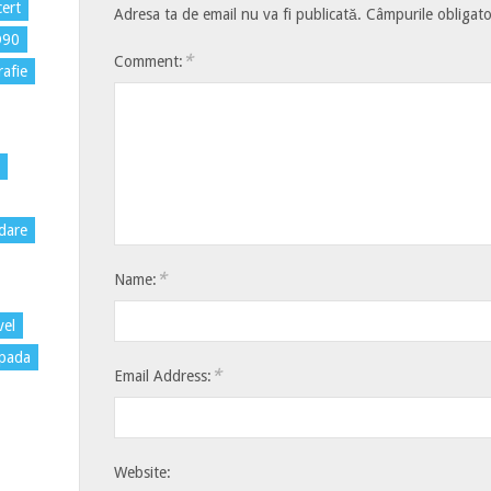
ert
Adresa ta de email nu va fi publicată.
Câmpurile obligato
D90
*
Comment:
rafie
dare
*
Name:
vel
pada
*
Email Address:
Website: