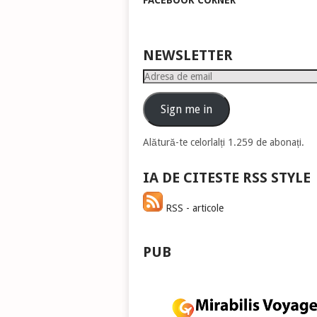
FACEBOOK CORNER
pen
a
măr
sau
NEWSLETTER
mic
Adresa
vol
de
email
Sign me in
Alătură-te celorlalți 1.259 de abonați.
IA DE CITESTE RSS STYLE
RSS - articole
PUB