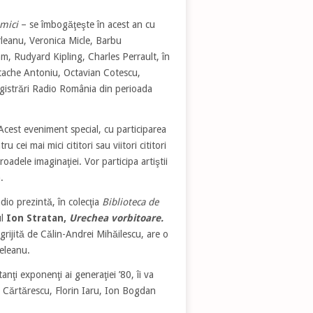
 mici
– se îmbogăţeşte în acest an cu
leanu, Veronica Micle, Barbu
m, Rudyard Kipling, Charles Perrault, în
ostache Antoniu, Octavian Cotescu,
egistrări Radio România din perioada
 Acest eveniment special, cu participarea
 cei mai mici cititori sau viitori cititori
oadele imaginaţiei. Vor participa artiştii
.
dio prezintă, în colecţia
Biblioteca de
ul
Ion Stratan,
Urechea vorbitoare.
îngrijită de Călin-Andrei Mihăilescu, are o
eleanu.
nţi exponenţi ai generaţiei ’80, îi va
a Cărtărescu, Florin Iaru, Ion Bogdan