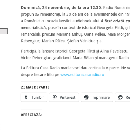
tru
Duminică, 24 noiembrie, de la ora 12:30
, Radio România 
i
propun să rememoraţi, la 30 de ani de la evenimentele din 19
a României cu ocazia lansării audiobook-ului
A fost odată 
șora
memorialistică, puse în context de istoricul Georgeta Filitti, şi
umul.
remarcabili, precum Mariana Mihuţ, Oana Pellea, Maia Morgen
Rebengiuc, Marian Râlea, Ştefan Velniciuc ş.a.
Participă la lansare istoricii Georgeta Filitti şi Alina Pavelesc
Victor Rebengiuc, graficianul Maria Bălan şi managerul Radio
La Editura Casa Radio marile voci dau cortina la o parte. Ne 
despre fiecare titlu pe
www.edituracasaradio.ro
ZI MAI DEPARTE
Tumblr
Pinterest
Imprimare
Re
APRECIAZĂ: