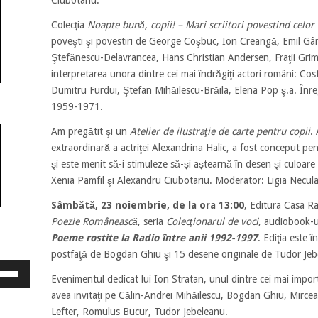
Ciubotariu.
Colecţia
Noapte bună, copii!
– Mari scriitori povestind celor
poveşti şi povestiri de George Coşbuc, Ion Creangă, Emil Gâr
Ştefănescu-Delavrancea, Hans Christian Andersen, Fraţii Grim
interpretarea unora dintre cei mai îndrăgiţi actori români: C
Dumitru Furdui, Ştefan Mihăilescu-Brăila, Elena Pop ş.a. Înr
1959-1971.
Am pregătit şi un
Atelier de ilustraţie de carte pentru copii
.
extraordinară a actriţei Alexandrina Halic, a fost conceput pentru
şi este menit să-i stimuleze să-şi aştearnă în desen şi culoare r
Xenia Pamfil şi Alexandru Ciubotariu. Moderator: Ligia Necula
Sâmbătă, 23 noiembrie, de la ora 13:00
, Editura Casa Ra
Poezie Românească
, seria
Colecţionarul de voci
, audiobook-
Poeme rostite la Radio între anii 1992-1997
. Ediţia este 
postfaţă de Bogdan Ghiu şi 15 desene originale de Tudor Jeb
osește
Evenimentul dedicat lui Ion Stratan, unul dintre cei mai importa
ele
eată
avea invitaţi pe Călin-Andrei Mihăilescu, Bogdan Ghiu, Mirce
jos
Lefter, Romulus Bucur, Tudor Jebeleanu.