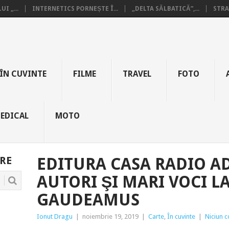
I „...
INTERNETICS PORNEȘTE Î...
„DELTA SĂLBATICĂ”,...
STRA
ÎN CUVINTE
FILME
TRAVEL
FOTO
EDICAL
MOTO
RE
EDITURA CASA RADIO A
AUTORI ŞI MARI VOCI L
GAUDEAMUS
Ionut Dragu
|
noiembrie 19, 2019
|
Carte
,
În cuvinte
|
Niciun 