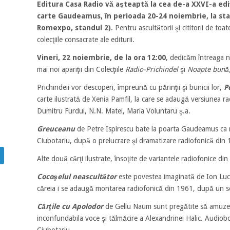
Editura Casa Radio vă aşteaptă la cea de-a XXVI-a edi
carte Gaudeamus, în perioada 20-24 noiembrie, la sta
Romexpo, standul 2)
. Pentru ascultătorii şi cititorii de toat
colecţiile consacrate ale editurii.
Vineri, 22 noiembrie, de la ora 12:00
, dedicăm întreaga no
mai noi apariţii din Colecţiile
Radio-Prichindel
şi
Noapte bună,
Prichindeii vor descoperi, împreună cu părinţii şi bunicii lor,
P
carte ilustrată de Xenia Pamfil, la care se adaugă versiunea r
Dumitru Furdui, N.N. Matei, Maria Voluntaru ş.a.
Greuceanu
de Petre Ispirescu bate la poarta Gaudeamus ca 
Ciubotariu, după o prelucrare şi dramatizare radiofonică din 
Alte două cărţi ilustrate, însoţite de variantele radiofonice din
Cocoşelul neascultător
este povestea imaginată de Ion Luci
căreia i se adaugă montarea radiofonică din 1961, după un sce
Cărţile cu Apolodor
de Gellu Naum sunt pregătite să amuze î
inconfundabila voce şi tălmăcire a Alexandrinei Halic. Audiobo