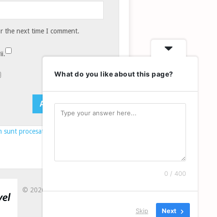
or the next time I comment.
i.
What do you like about this page?
 sunt procesate datele comentariilor
0 / 400
© 2026
LA DRAGU`
.
CONTACT
Skip
Next