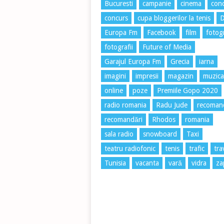
Bucuresti
campanie
cinema
conc
concurs
cupa bloggerilor la tenis
Europa Fm
Facebook
film
fotog
fotografii
Future of Media
Garajul Europa Fm
Grecia
iarna
imagini
impresii
magazin
muzica
online
poze
Premiile Gopo 2020
radio romania
Radu Jude
recoman
recomandări
Rhodos
romania
sala radio
snowboard
Taxi
teatru radiofonic
tenis
trafic
tra
Tunisia
vacanta
vară
vidra
za