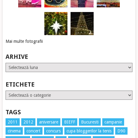
Mai multe fotografii
ARHIVE
Arhive
ETICHETE
Etichete
TAGS
2011
2012
aniversare
BIEFF
Bucuresti
campanie
cinema
concert
concurs
cupa bloggerilor la tenis
D90