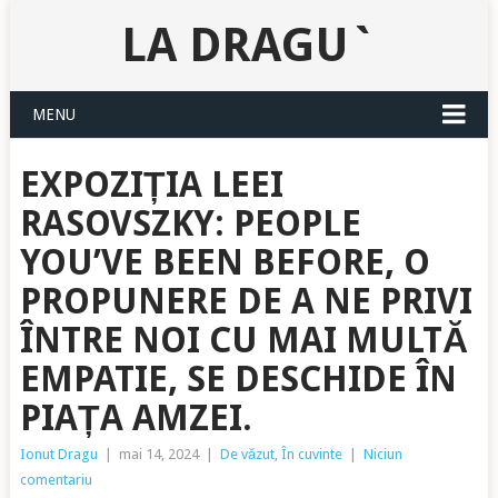
LA DRAGU`
MENU
EXPOZIȚIA LEEI
RASOVSZKY: PEOPLE
YOU’VE BEEN BEFORE, O
PROPUNERE DE A NE PRIVI
ÎNTRE NOI CU MAI MULTĂ
EMPATIE, SE DESCHIDE ÎN
PIAȚA AMZEI.
Ionut Dragu
|
mai 14, 2024
|
De văzut
,
În cuvinte
|
Niciun
comentariu