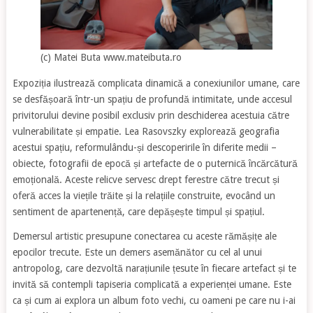
(c) Matei Buta www.mateibuta.ro
Expoziția ilustrează complicata dinamică a conexiunilor umane, care
se desfășoară într-un spațiu de profundă intimitate, unde accesul
privitorului devine posibil exclusiv prin deschiderea acestuia către
vulnerabilitate și empatie. Lea Rasovszky explorează geografia
acestui spațiu, reformulându-și descoperirile în diferite medii –
obiecte, fotografii de epocă și artefacte de o puternică încărcătură
emoțională. Aceste relicve servesc drept ferestre către trecut și
oferă acces la viețile trăite și la relațiile construite, evocând un
sentiment de apartenență, care depășește timpul și spațiul.
Demersul artistic presupune conectarea cu aceste rămășițe ale
epocilor trecute. Este un demers asemănător cu cel al unui
antropolog, care dezvoltă narațiunile țesute în fiecare artefact și te
invită să contempli tapiseria complicată a experienței umane. Este
ca și cum ai explora un album foto vechi, cu oameni pe care nu i-ai