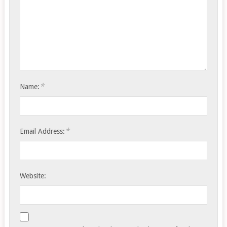
*
Name:
*
Email Address:
Website: