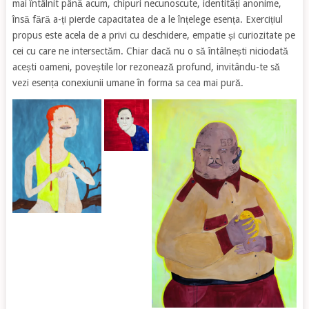
mai întâlnit până acum, chipuri necunoscute, identități anonime,
însă fără a-ți pierde capacitatea de a le înțelege esența. Exercițiul
propus este acela de a privi cu deschidere, empatie și curiozitate pe
cei cu care ne intersectăm. Chiar dacă nu o să întâlnești niciodată
acești oameni, poveștile lor rezonează profund, invitându-te să
vezi esența conexiunii umane în forma sa cea mai pură.