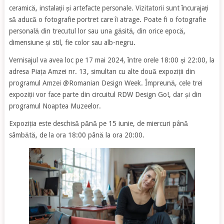
ceramică, instalații și artefacte personale. Vizitatorii sunt încurajați
să aducă o fotografie portret care îi atrage. Poate fi o fotografie
personală din trecutul lor sau una găsită, din orice epocă,
dimensiune și stil, fie color sau alb-negru.
Vernisajul va avea loc pe 17 mai 2024, între orele 18:00 și 22:00, la
adresa Piața Amzei nr. 13, simultan cu alte două expoziții din
programul Amzei @Romanian Design Week. Împreună, cele trei
expoziții vor face parte din circuitul RDW Design Go!, dar și din
programul Noaptea Muzeelor.
Expoziția este deschisă pănă pe 15 iunie, de miercuri până
sâmbătă, de la ora 18:00 până la ora 20:00.