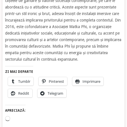
clișeele de gândire și valorile societății contemporane, pe care le
abordează cu o atitudine critică. Aceste aspecte sunt prezentate
printr-un stil ironic și brut, adesea însoțit de instalații imersive care
încurajează implicarea privitorului pentru a completa contextul. Din
2016, este cofondatoare a Asociației Matka Phi, o organizație
dedicată inițiativelor sociale, educaționale și culturale, cu accent pe
promovarea culturii și a artelor contemporane, precum și implicarea
în comunități defavorizate. Matka Phi își propune să îmbine
empatia pentru aceste comunități cu energia și creativitatea
sectorului cultural în continuă expansiune.
ZI MAI DEPARTE
Tumblr
Pinterest
Imprimare
Reddit
Telegram
APRECIAZĂ:
Încarc...