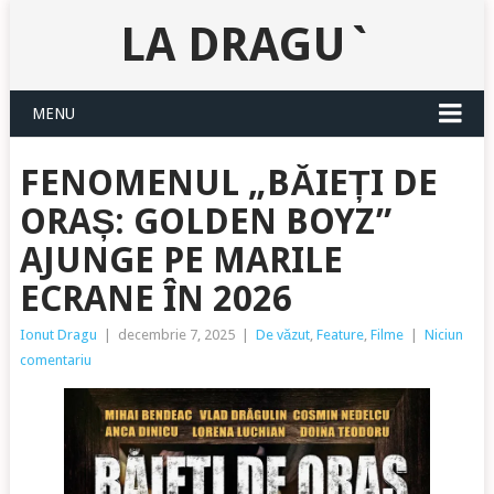
LA DRAGU`
MENU
FENOMENUL „BĂIEȚI DE
ORAȘ: GOLDEN BOYZ”
AJUNGE PE MARILE
ECRANE ÎN 2026
Ionut Dragu
|
decembrie 7, 2025
|
De văzut
,
Feature
,
Filme
|
Niciun
comentariu