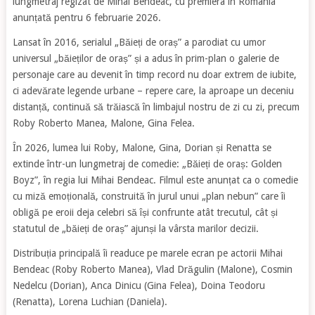
lungmetraj regizat de Mihai Bendeac, cu premiera în România
anunțată pentru 6 februarie 2026.
Lansat în 2016, serialul „Băieți de oraș” a parodiat cu umor
universul „băieților de oraș” și a adus în prim-plan o galerie de
personaje care au devenit în timp record nu doar extrem de iubite,
ci adevărate legende urbane – repere care, la aproape un deceniu
distanță, continuă să trăiască în limbajul nostru de zi cu zi, precum
Roby Roberto Manea, Malone, Gina Felea.
În 2026, lumea lui Roby, Malone, Gina, Dorian și Renatta se
extinde într-un lungmetraj de comedie: „Băieți de oraș: Golden
Boyz”, în regia lui Mihai Bendeac. Filmul este anunțat ca o comedie
cu miză emoțională, construită în jurul unui „plan nebun” care îi
obligă pe eroii deja celebri să își confrunte atât trecutul, cât și
statutul de „băieți de oraș” ajunși la vârsta marilor decizii.
Distribuția principală îi readuce pe marele ecran pe actorii Mihai
Bendeac (Roby Roberto Manea), Vlad Drăgulin (Malone), Cosmin
Nedelcu (Dorian), Anca Dinicu (Gina Felea), Doina Teodoru
(Renatta), Lorena Luchian (Daniela).