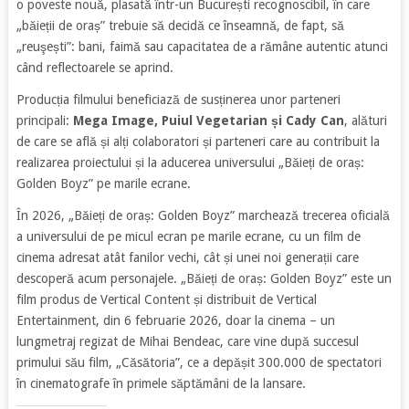
o poveste nouă, plasată într-un București recognoscibil, în care
„băieții de oraș” trebuie să decidă ce înseamnă, de fapt, să
„reuşești”: bani, faimă sau capacitatea de a rămâne autentic atunci
când reflectoarele se aprind.
Producția filmului beneficiază de susținerea unor parteneri
principali:
Mega Image, Puiul Vegetarian și Cady Can
, alături
de care se află și alți colaboratori și parteneri care au contribuit la
realizarea proiectului și la aducerea universului „Băieți de oraș:
Golden Boyz” pe marile ecrane.
În 2026, „Băieți de oraș: Golden Boyz” marchează trecerea oficială
a universului de pe micul ecran pe marile ecrane, cu un film de
cinema adresat atât fanilor vechi, cât și unei noi generații care
descoperă acum personajele. „Băieți de oraș: Golden Boyz” este un
film produs de Vertical Content și distribuit de Vertical
Entertainment, din 6 februarie 2026, doar la cinema – un
lungmetraj regizat de Mihai Bendeac, care vine după succesul
primului său film, „Căsătoria”, ce a depășit 300.000 de spectatori
în cinematografe în primele săptămâni de la lansare.