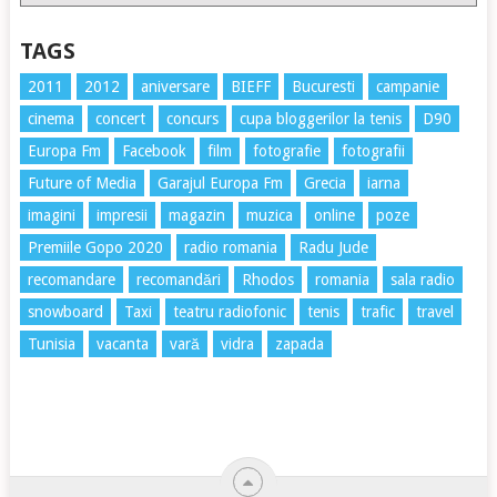
TAGS
2011
2012
aniversare
BIEFF
Bucuresti
campanie
cinema
concert
concurs
cupa bloggerilor la tenis
D90
Europa Fm
Facebook
film
fotografie
fotografii
Future of Media
Garajul Europa Fm
Grecia
iarna
imagini
impresii
magazin
muzica
online
poze
Premiile Gopo 2020
radio romania
Radu Jude
recomandare
recomandări
Rhodos
romania
sala radio
snowboard
Taxi
teatru radiofonic
tenis
trafic
travel
Tunisia
vacanta
vară
vidra
zapada