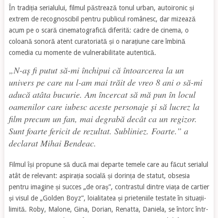
În tradiția serialului, filmul păstrează tonul urban, autoironic și
extrem de recognoscibil pentru publicul românesc, dar mizează
acum pe o scară cinematografică diferită: cadre de cinema, o
coloană sonoră atent curatoriată și o narațiune care îmbină
comedia cu momente de vulnerabilitate autentică.
„N-aș fi putut să-mi închipui că întoarcerea la un
univers pe care nu l-am mai trăit de vreo 8 ani o să-mi
aducă atâta bucurie. Am încercat să mă pun în locul
oamenilor care iubesc aceste personaje și să lucrez la
film precum un fan, mai degrabă decât ca un regizor.
Sunt foarte fericit de rezultat. Subliniez. Foarte.” a
declarat Mihai Bendeac.
Filmul își propune să ducă mai departe temele care au făcut serialul
atât de relevant: aspirația socială și dorința de statut, obsesia
pentru imagine și succes „de oraș”, contrastul dintre viața de cartier
și visul de „Golden Boyz”, loialitatea și prieteniile testate în situații-
limită. Roby, Malone, Gina, Dorian, Renatta, Daniela, se întorc într-