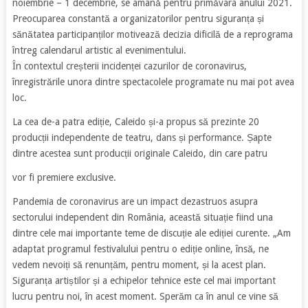
noiembrie – 1 decembrie, se amână pentru primăvara anului 2021.
Preocuparea constantă a organizatorilor pentru siguranța și
sănătatea participanților motivează decizia dificilă de a reprograma
întreg calendarul artistic al evenimentului.
În contextul creșterii incidenței cazurilor de coronavirus,
înregistrările unora dintre spectacolele programate nu mai pot avea
loc.
La cea de-a patra ediție, Caleido și-a propus să prezinte 20
producții independente de teatru, dans și performance. Șapte
dintre acestea sunt producții originale Caleido, din care patru
vor fi premiere exclusive.
Pandemia de coronavirus are un impact dezastruos asupra
sectorului independent din România, această situație fiind una
dintre cele mai importante teme de discuție ale ediției curente. „Am
adaptat programul festivalului pentru o ediție online, însă, ne
vedem nevoiți să renunțăm, pentru moment, și la acest plan.
Siguranța artiștilor și a echipelor tehnice este cel mai important
lucru pentru noi, în acest moment. Sperăm ca în anul ce vine să