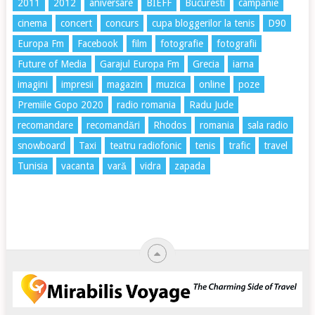
2011
2012
aniversare
BIEFF
Bucuresti
campanie
cinema
concert
concurs
cupa bloggerilor la tenis
D90
Europa Fm
Facebook
film
fotografie
fotografii
Future of Media
Garajul Europa Fm
Grecia
iarna
imagini
impresii
magazin
muzica
online
poze
Premiile Gopo 2020
radio romania
Radu Jude
recomandare
recomandări
Rhodos
romania
sala radio
snowboard
Taxi
teatru radiofonic
tenis
trafic
travel
Tunisia
vacanta
vară
vidra
zapada