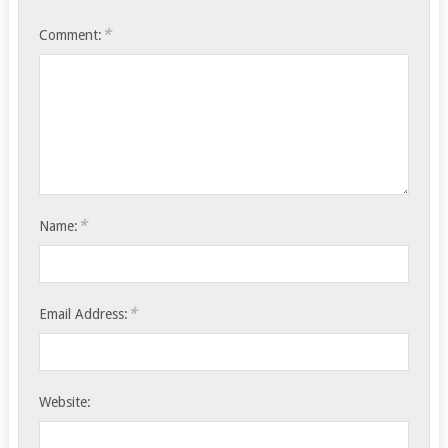
*
Comment:
*
Name:
*
Email Address:
Website: