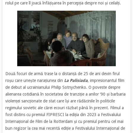
rolul pe care îl joacă înfățișarea în percepția despre noi și ceilalți.
Două focuri de armă trase la o distanță de 25 de ani devin firul
roșu care unește narațiunea din
La Palisiada
, impresionantul film
de debut al ucrainianului Philip Sotnychenko. O poveste despre
alienarea cotidiană în societatea de tranziție a anilor ‘90 și barbaria
violenței sancționate de stat care își are rădăcinile în politicile
regimului sovietic ale cărei ecouri răzbat până în prezent. Filmul a
fost distins cu premiul FIPRESCI la ediția din 2023 a Festivalului
Internațional de Film de la Rotterdam și cu premiul pentru cel mai
bun regizor la cea mai recentă ediție a Festivalului Internațional de