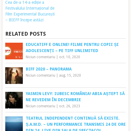
Cea de-a 14-a ediție a
Festivalului Internațional de
Film Experimental București
– BIEFF începe astăzi
RELATED POSTS
EDUCATIFF E ONLINE! FILME PENTRU COPII ȘI
ADOLESCENȚI – PE TIFF UNLIMITED
Niciun comentariu
|
oct. 10, 2020
BIFF 2020 – PANORAMA
Niciun comentariu
|
aug. 15, 2020
YASMIN LEVY: IUBESC ROMÂNIA! ABIA AȘTEPT SĂ
NE REVEDEM ÎN DECEMBRIE
Niciun comentariu
|
oct. 26, 2023
TEATRUL INDEPENDENT CONTINUĂ SĂ EXISTE.
Ș.A.M.D. – UN PERFORMANCE TRANSMIS 24 DE ORE
DIN 24, LIVE DIN SALA DE SPECTACOL