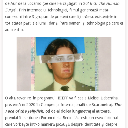
de Aur de la Locarno (pe care l-a câștigat în 2016 cu
The Human
Surge
). Prin intermediul tehnologiei, filmul generează meta-
conexiuni între 3 grupuri de prieteni care își trăiesc existențele în
tot atâtea părți ale lumii, dar și între oameni și tehnologia pe care ei
au creat-o.
O altă revenire în programul BIEFF va fi cea a Melisei Liebenthal,
prezentă în 2020 în Competiția Internațională de Scurtmetraj.
The
Face of the Jellyfish
, cel de-al doilea lungmetraj al autoarei,
premiat în secțiunea Forum de la Berlinală, este un eseu ficțional
care vorbește într-o manieră jucăușă despre identitate și despre