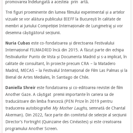
promovarea îndelungată a acesteia prin artă.
Trei figuri proeminente din lumea filmului experimental și a artelor
vizuale se vor alătura publicului BIEFF la București în calitate de
membri ai Juriului Competiției Internaționale de Lungmetraj și vor
desemna câștigătorul secțiunii.
Nuria Cubas
este co-fondatoarea și directoarea Festivalului
Internațional FILMADRID încă din 2015. A făcut parte din echipa
festivalurilor Punto de Vista și Documenta Madrid și s-a implicat, în
calitate de consultant, în proiecte precum CRA – la Matadero
Madrid, MECAS – la Festivalul Internațional de Film Las Palmas și la
Bienal de Artes Mediales, în Santiago de Chile.
Daniella Shreir
este fondatoarea și co-editoarea revistei de film
Another Gaze. A câștigat premii importante în cariera sa de
traducătoare din limba franceză (PEN Prize în 2019 pentru
traducerea autobiografiei
My Mother Laughs
, semnată de Chantal
Akerman). Din 2022, face parte din comitetul de selecție al secțiunii
Director’s Fortnight (Quinzaine des Cinéastes) și este creatoarea
programului Another Screen.