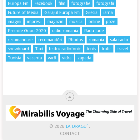
Europa Fm
Facebook
film
fotografie
fotografii
Future of Media
Garajul Europa Fm
Grecia
iarna
imagini
impresii
magazin
muzica
online
poze
Premiile Gopo 2020
radio romania
Radu Jude
recomandare
recomandări
Rhodos
romania
sala radio
snowboard
Taxi
teatru radiofonic
tenis
trafic
travel
Tunisia
vacanta
vară
vidra
zapada
© 2026
LA DRAGU`
.
CONTACT