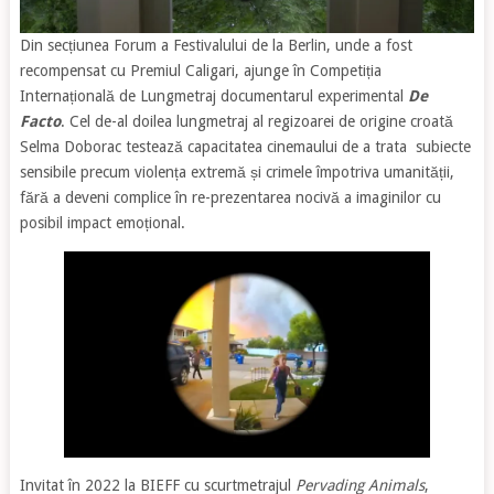
Din secțiunea Forum a Festivalului de la Berlin, unde a fost
recompensat cu Premiul Caligari, ajunge în Competiția
Internațională de Lungmetraj documentarul experimental
De
Facto
. Cel de-al doilea lungmetraj al regizoarei de origine croată
Selma Doborac testează capacitatea cinemaului de a trata subiecte
sensibile precum violența extremă și crimele împotriva umanității,
fără a deveni complice în re-prezentarea nocivă a imaginilor cu
posibil impact emoțional.
Invitat în 2022 la BIEFF cu scurtmetrajul
Pervading Animals
,