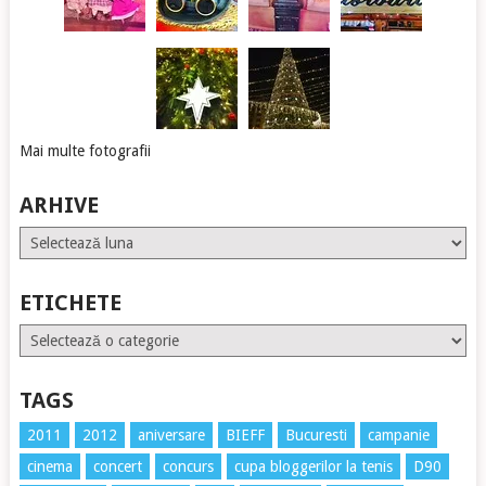
Mai multe fotografii
ARHIVE
Arhive
ETICHETE
Etichete
TAGS
2011
2012
aniversare
BIEFF
Bucuresti
campanie
cinema
concert
concurs
cupa bloggerilor la tenis
D90