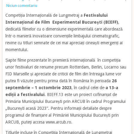
Niciun comentariu
Competiția Internațională de Lungmetraj a
Festivalului
Internațional de Film Experimental București (BIEFF)
,
dedicată filmelor cu o dimensiune experimentală care abordează
într-o manieră inovatoare convențiile limbajului cinematografic,
revine cu titluri semnate de cei mai apreciați cineaști emergenți ai
momentului.
Șapte filme prezentate în premieră internațională în competiția
unor festivaluri de renume precum Rotterdam, Berlin, Locarno sau
FID Marseille și apreciate de criticii de film din întreaga lume vor
putea fi văzute pentru prima dată în România în perioada
26
septembrie – 1 octombrie 2023
, în cadrul celei de-
a 13-a
ediții a festivalului
. BIEFF.13 este un proiect cofinanțat de
Primăria Municipiului București prin ARCUB în cadrul Programului
„București acasă 2023”. Pentru informații detaliate despre
programul de finanțare al Primăriei Municipiului București prin
ARCUB, puteți accesa www.arcub.ro.
Titlurile incluse în Competiția Internațională de Lungmetraj