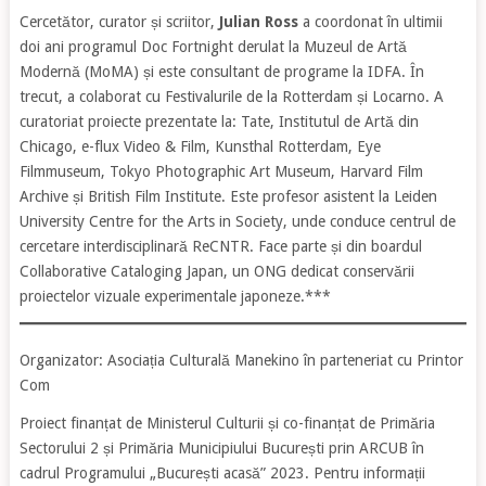
Cercetător, curator și scriitor,
Julian Ross
a coordonat în ultimii
doi ani programul Doc Fortnight derulat la Muzeul de Artă
Modernă (MoMA) și este consultant de programe la IDFA. În
trecut, a colaborat cu Festivalurile de la Rotterdam și Locarno. A
curatoriat proiecte prezentate la: Tate, Institutul de Artă din
Chicago, e-flux Video & Film, Kunsthal Rotterdam, Eye
Filmmuseum, Tokyo Photographic Art Museum, Harvard Film
Archive și British Film Institute. Este profesor asistent la Leiden
University Centre for the Arts in Society, unde conduce centrul de
cercetare interdisciplinară ReCNTR. Face parte și din boardul
Collaborative Cataloging Japan, un ONG dedicat conservării
proiectelor vizuale experimentale japoneze.***
Organizator: Asociația Culturală Manekino în parteneriat cu Printor
Com
Proiect finanțat de Ministerul Culturii și co-finanțat de Primăria
Sectorului 2 și Primăria Municipiului București prin ARCUB în
cadrul Programului „București acasă” 2023. Pentru informații