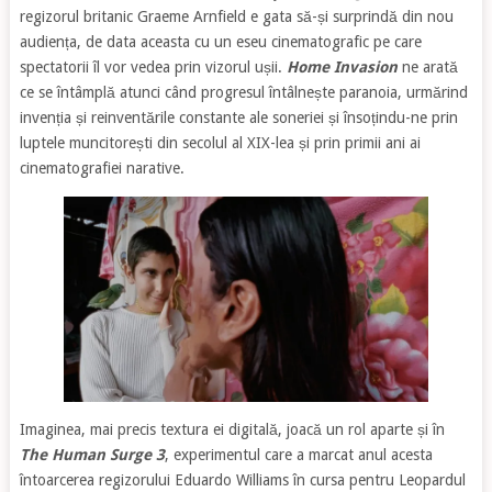
regizorul britanic Graeme Arnfield e gata să-și surprindă din nou
audiența, de data aceasta cu un eseu cinematografic pe care
spectatorii îl vor vedea prin vizorul ușii.
Home Invasion
ne arată
ce se întâmplă atunci când progresul întâlnește paranoia, urmărind
invenția și reinventările constante ale soneriei și însoțindu-ne prin
luptele muncitorești din secolul al XIX-lea și prin primii ani ai
cinematografiei narative.
Imaginea, mai precis textura ei digitală, joacă un rol aparte și în
The Human Surge 3
, experimentul care a marcat anul acesta
întoarcerea regizorului Eduardo Williams în cursa pentru Leopardul