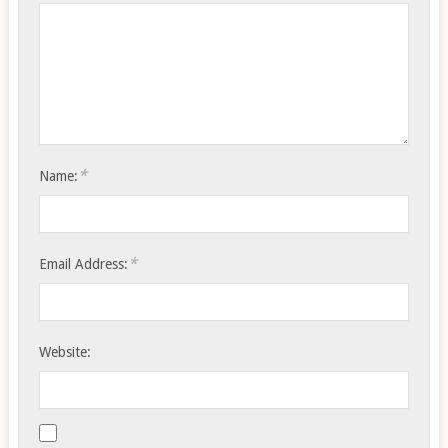
*
Name:
*
Email Address:
Website: