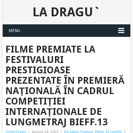
LA DRAGU`
MENU
FILME PREMIATE LA
FESTIVALURI
PRESTIGIOASE
PREZENTATE ÎN PREMIERĂ
NAȚIONALĂ ÎN CADRUL
COMPETIȚIEI
INTERNAȚIONALE DE
LUNGMETRAJ BIEFF.13
Ionut Dragu
|
august 24, 2023
|
De văzut
,
Feature
,
Filme
,
În cuvinte
|