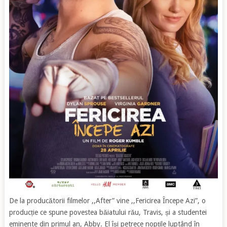
De la producătorii filmelor ,,After” vine ,,Fericirea Începe Azi”, o
producție ce spune povestea băiatului rău, Travis, și a studentei
eminente din primul an, Abby. El își petrece nopțile luptând în