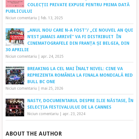
filmelor romantice la Warner
COLECȚII PRIVATE EXPUSE PENTRU PRIMA DATĂ
TV începe pe 7
PUBLICULUI
februarie cu “Idilă de
Niciun comentariu
|
feb. 13, 2025
noiembrie” („Sweet
November”
„ANUL NOU CARE N-A FOST”/ „CE NOUVEL AN QUI
2001) programat de la ora
N’EST JAMAIS ARRIVÉ” VA FI DISTRIBUIT ÎN
20:30. Premiat cu BAFTA…
CINEMATOGRAFELE DIN FRANȚA ȘI BELGIA, DIN
30 APRILIE
Niciun comentariu
|
apr. 24, 2025
BREAKING LA CEL MAI ÎNALT NIVEL: CINE VA
REPREZENTA ROMÂNIA LA FINALA MONDIALĂ RED
BULL BC ONE
Niciun comentariu
|
mai 25, 2026
NASTY, DOCUMENTARUL DESPRE ILIE NĂSTASE, ÎN
SELECȚIA FESTIVALULUI DE LA CANNES
Niciun comentariu
|
apr. 23, 2024
ABOUT THE AUTHOR