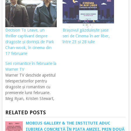
Decision To Leave, un
Brașovul găzduiește șase
thriller captivant despre
seri de Cinema în aer liber,
dragoste și dorință de Park
între 23 și 28 iulie
Chan-wook, în cinema din
17 februarie
Seri romantice în februarie la
Warner TV
Warner TV deschide apetitul
telespectatorilor pentru
dragoste și romantism cu
premierele lunii februarie.
Meg Ryan, Kristen Stewart,
Adam Brody și Matthew
Broderick sunt protagoniștii
RELATED POSTS
comediilor programate în
seria “Vineri Romantic” la
MOBIUS GALLERY & THE INSTITUTE ADUC
Warner TV. Programul
IUBIREA CONCRETĂ ÎN PIAȚA AMZEI, PRIN DOUĂ