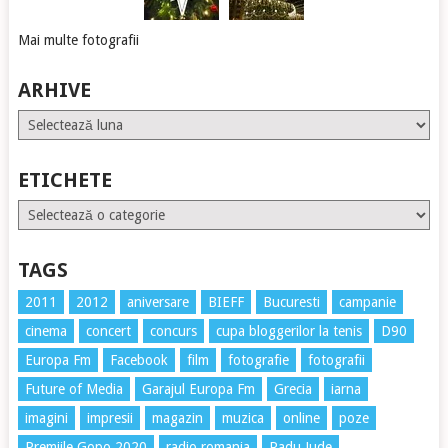
Mai multe fotografii
ARHIVE
Arhive
ETICHETE
Etichete
TAGS
2011
2012
aniversare
BIEFF
Bucuresti
campanie
cinema
concert
concurs
cupa bloggerilor la tenis
D90
Europa Fm
Facebook
film
fotografie
fotografii
Future of Media
Garajul Europa Fm
Grecia
iarna
imagini
impresii
magazin
muzica
online
poze
Premiile Gopo 2020
radio romania
Radu Jude