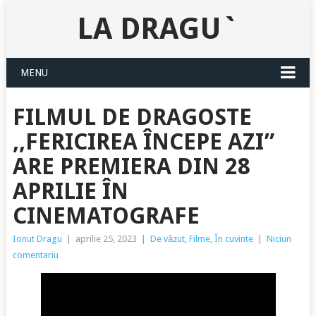
LA DRAGU`
MENU
FILMUL DE DRAGOSTE
,,FERICIREA ÎNCEPE AZI”
ARE PREMIERA DIN 28
APRILIE ÎN
CINEMATOGRAFE
Ionut Dragu
|
aprilie 25, 2023
|
De văzut
,
Filme
,
În cuvinte
|
Niciun
comentariu