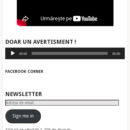
DOAR UN AVERTISMENT !
Player
00:00
00:00
audio
FACEBOOK CORNER
NEWSLETTER
Adresa
de
email
Sign me in
Alătură-te celorlalți 1.259 de abonați.