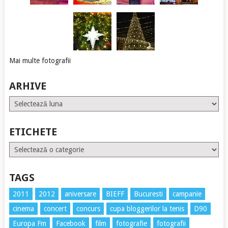
Mai multe fotografii
ARHIVE
Arhive
ETICHETE
Etichete
TAGS
2011
2012
aniversare
BIEFF
Bucuresti
campanie
cinema
concert
concurs
cupa bloggerilor la tenis
D90
Europa Fm
Facebook
film
fotografie
fotografii