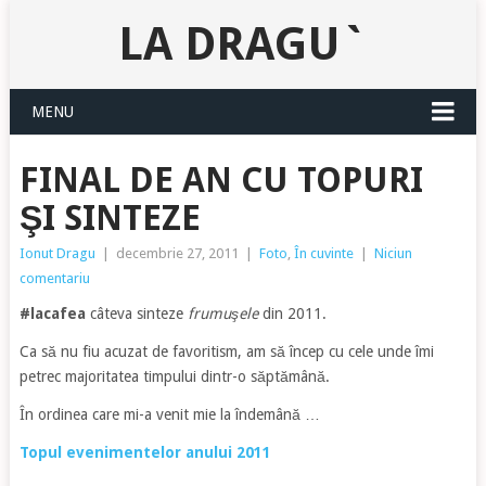
LA DRAGU`
MENU
FINAL DE AN CU TOPURI
ŞI SINTEZE
Ionut Dragu
|
decembrie 27, 2011
|
Foto
,
În cuvinte
|
Niciun
comentariu
#lacafea
câteva sinteze
frumuşele
din 2011.
Ca să nu fiu acuzat de favoritism, am să încep cu cele unde îmi
petrec majoritatea timpului dintr-o săptămână.
În ordinea care mi-a venit mie la îndemână …
Topul evenimentelor anului 2011