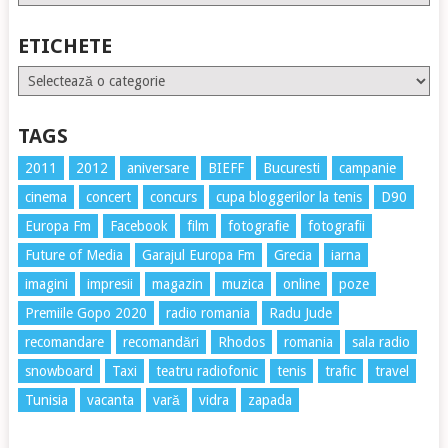
ETICHETE
Etichete
TAGS
2011
2012
aniversare
BIEFF
Bucuresti
campanie
cinema
concert
concurs
cupa bloggerilor la tenis
D90
Europa Fm
Facebook
film
fotografie
fotografii
Future of Media
Garajul Europa Fm
Grecia
iarna
imagini
impresii
magazin
muzica
online
poze
Premiile Gopo 2020
radio romania
Radu Jude
recomandare
recomandări
Rhodos
romania
sala radio
snowboard
Taxi
teatru radiofonic
tenis
trafic
travel
Tunisia
vacanta
vară
vidra
zapada