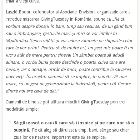
chiar a vieții cuiva.
László Bodor, cofondator al Asociației Envision, organizație care a
introdus mișcarea GivingTuesday în România, spune că
„fie că
vorbim despre donații în bani, timp sau resurse, de un gând bun
sau o îmbrățișare, gesturile mari și mici se vor întâlni în
Săptămâna Generozității și vor aduce zâmbete pe chipurile celor
care le vor primi. Pentru că de multe ori, un gest mic poate fi un
lucru atât de mare pentru cineva! Un zâmbet poate să aducă
alinare, o vorbă bună poate deschide o poartă cuiva care are
nevoie, iar o donație, oricât de mică, poate contribui la salvarea
unei vieți. Încurajăm oamenii să se implice, în număr cât mai
mare, cu un gest de generozitate la îndemână, pentru că fiecare
dintre noi are ceva de dat.”
Oamenii de bine se pot alătura mișcării GivingTuesday prin trei
modalități simple:
Să găsească o cauză care să-i inspire și pe care vor să o
susțină.
Fie că aleg să dăruiască timp, bani, sânge sau chiar
ziua lor de naștere, important este să se implice.