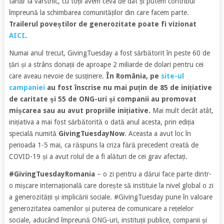
tânăr la vârstnic, cu toții avem ceva de dat și putem contribui
împreună la schimbarea comunităților din care facem parte.
Trailerul poveștilor de generozitate poate fi vizionat
AICI
.
Numai anul trecut, GivingTuesday a fost sărbătorit în peste 60 de
țări și a strâns donații de aproape 2 miliarde de dolari pentru cei
care aveau nevoie de susținere.
În România, pe
site-ul
campaniei
au fost înscrise nu mai puțin de 85 de inițiative
de caritate și 55 de ONG-uri și companii au promovat
mișcarea sau au avut propriile inițiative.
Mai mult decât atât,
inițiativa a mai fost sărbătorită o dată anul acesta, prin ediția
specială numită
GivingTuesdayNow
. Aceasta a avut loc în
perioada 1-5 mai, ca răspuns la criza fără precedent creată de
COVID-19 și a avut rolul de a fi alături de cei grav afectați.
#GivingTuesdayRomania
– o zi pentru a dărui face parte dintr-
o mișcare internațională care dorește să instituie la nivel global o zi
a generozității și implicării sociale. #GivingTuesday pune în valoare
generozitatea oamenilor și puterea de comunicare a rețelelor
sociale, aducând împreună ONG-uri, instituții publice, companii și