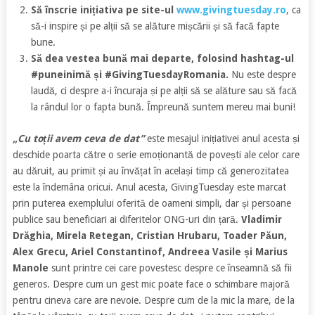
Să înscrie inițiativa pe site-ul
www.givingtuesday.ro
, ca
să-i inspire și pe alții să se alăture mișcării și să facă fapte
bune.
Să dea vestea bună mai departe, folosind hashtag-ul
#puneinimă și #GivingTuesdayRomania.
Nu este despre
laudă, ci despre a-i încuraja și pe alții să se alăture sau să facă
la rândul lor o fapta bună. Împreună suntem mereu mai buni!
„Cu toții avem ceva de dat”
este mesajul inițiativei anul acesta și
deschide poarta către o serie emoționantă de povești ale celor care
au dăruit, au primit și au învățat în același timp că generozitatea
este la îndemâna oricui. Anul acesta, GivingTuesday este marcat
prin puterea exemplului oferită de oameni simpli, dar și persoane
publice sau beneficiari ai diferitelor ONG-uri din țară.
Vladimir
Drăghia, Mirela Retegan, Cristian Hrubaru, Toader Păun,
Alex Grecu, Ariel Constantinof, Andreea Vasile și Marius
Manole
sunt printre cei care povestesc despre ce înseamnă să fii
generos. Despre cum un gest mic poate face o schimbare majoră
pentru cineva care are nevoie. Despre cum de la mic la mare, de la