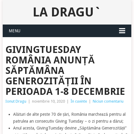
LA DRAGU`
MENU
GIVINGTUESDAY
ROMÂNIA ANUNȚĂ
SĂPTĂMÂNA
GENEROZITĂȚII ÎN
PERIOADA 1-8 DECEMBRIE
Ionut Dragu
|
noiembrie 10, 2020
|
În cuvinte
|
Niciun comentariu
Alături de alte peste 70 de țări, România marchează pentru al
patrulea an consecutiv Giving Tuesday – o zi pentru a dărui;
Anul acesta, GivingTuesday devine „Săptămâna Generozității”