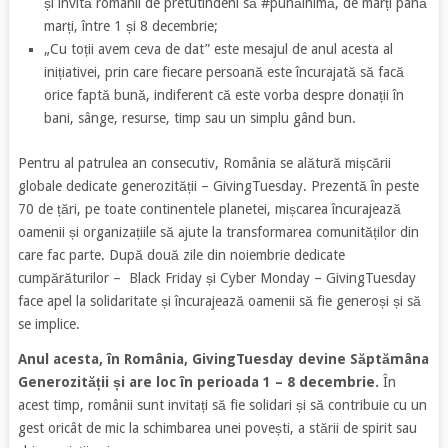
și invită românii de pretutindeni să #punăinimă, de marți până
marți, între 1 și 8 decembrie;
„Cu toții avem ceva de dat” este mesajul de anul acesta al
inițiativei, prin care fiecare persoană este încurajată să facă
orice faptă bună, indiferent că este vorba despre donații în
bani, sânge, resurse, timp sau un simplu gând bun.
Pentru al patrulea an consecutiv, România se alătură mișcării
globale dedicate generozității – GivingTuesday. Prezentă în peste
70 de țări, pe toate continentele planetei, mișcarea încurajează
oamenii și organizațiile să ajute la transformarea comunităților din
care fac parte. După două zile din noiembrie dedicate
cumpărăturilor – Black Friday și Cyber Monday – GivingTuesday
face apel la solidaritate și încurajează oamenii să fie generoși și să
se implice.
Anul acesta, în România, GivingTuesday devine Săptămâna
Generozității și are loc în perioada 1 – 8 decembrie.
În
acest timp, românii sunt invitați să fie solidari și să contribuie cu un
gest oricât de mic la schimbarea unei povești, a stării de spirit sau