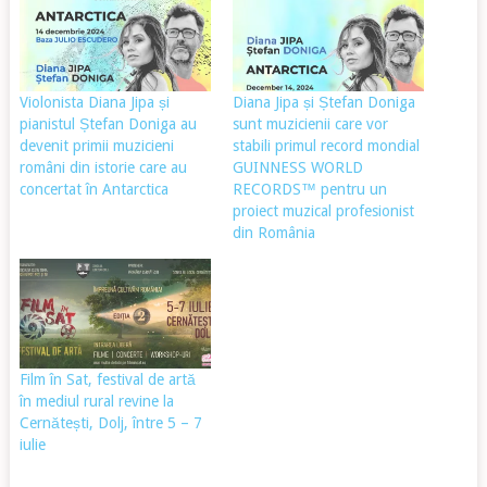
Violonista Diana Jipa și
Diana Jipa și Ștefan Doniga
pianistul Ștefan Doniga au
sunt muzicienii care vor
devenit primii muzicieni
stabili primul record mondial
români din istorie care au
GUINNESS WORLD
concertat în Antarctica
RECORDS™ pentru un
proiect muzical profesionist
din România
Film în Sat, festival de artă
în mediul rural revine la
Cernătești, Dolj, între 5 – 7
iulie