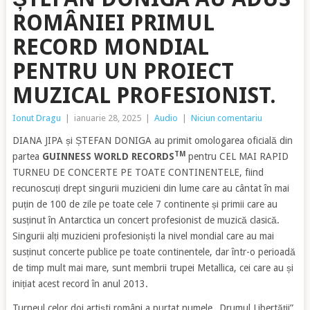
ROMÂNIEI PRIMUL
RECORD MONDIAL
PENTRU UN PROIECT
MUZICAL PROFESIONIST.
Ionut Dragu
|
ianuarie 28, 2025
|
Audio
|
Niciun comentariu
DIANA JIPA și ȘTEFAN DONIGA au primit omologarea oficială din
TM
partea
GUINNESS WORLD RECORDS
pentru CEL MAI RAPID
TURNEU DE CONCERTE PE TOATE CONTINENTELE, fiind
recunoscuți drept singurii muzicieni din lume care au cântat în mai
puțin de 100 de zile pe toate cele 7 continente și primii care au
susținut în Antarctica un concert profesionist de muzică clasică.
Singurii alți muzicieni profesioniști la nivel mondial care au mai
susținut concerte publice pe toate continentele, dar într-o perioadă
de timp mult mai mare, sunt membrii trupei Metallica, cei care au și
inițiat acest record în anul 2013.
Turneul celor doi artiști români a purtat numele „Drumul Libertății”