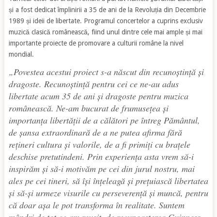
și a fost dedicat împlinirii a 35 de ani de la Revoluția din Decembrie
1989 și ideii de libertate. Programul concertelor a cuprins exclusiv
muzică clasică românească, fiind unul dintre cele mai ample și mai
importante proiecte de promovare a culturii române la nivel
mondial.
„
Povestea acestui proiect s-a născut din recunoștință și
dragoste. Recunoștință pentru cei ce ne-au adus
libertate acum 35 de ani și dragoste pentru muzica
românească. Ne-am bucurat de frumusețea și
importanța libertății de a călători pe întreg Pământul,
de șansa extraordinară de a ne putea afirma fără
rețineri cultura și valorile, de a fi primiți cu brațele
deschise pretutindeni. Prin experiența asta vrem să-i
inspirăm și să-i motivăm pe cei din jurul nostru, mai
ales pe cei tineri, să își înțeleagă și prețuiască libertatea
și să-și urmeze visurile cu perseverență și muncă, pentru
că doar așa le pot transforma în realitate. Suntem