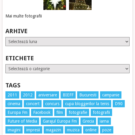
Mai multe fotografii
ARHIVE
Arhive
ETICHETE
Etichete
TAGS
2011
2012
aniversare
BIEFF
Bucuresti
campanie
cinema
concert
concurs
cupa bloggerilor la tenis
D90
Europa Fm
Facebook
film
fotografie
fotografii
Future of Media
Garajul Europa Fm
Grecia
iarna
imagini
impresii
magazin
muzica
online
poze