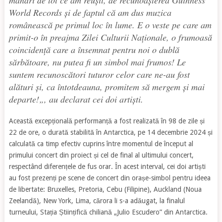
mândri de tot ce am reușit, de recunoașterea Guinness
World Records și de faptul că am dus muzica
românească pe primul loc în lume. E o veste pe care am
primit-o în preajma Zilei Culturii Naționale, o frumoasă
coincidență care a însemnat pentru noi o dublă
sărbătoare, nu putea fi un simbol mai frumos! Le
suntem recunoscători tuturor celor care ne-au fost
alături și, ca întotdeauna, promitem să mergem și mai
departe!
„, au declarat cei doi artiști.
Această excepțională performanță a fost realizată în 98 de zile și
22 de ore, o durată stabilită în Antarctica, pe 14 decembrie 2024 și
calculată ca timp efectiv cuprins între momentul de început al
primului concert din proiect și cel de final al ultimului concert,
respectând diferențele de fus orar. În acest interval, cei doi artiști
au fost prezenți pe scene de concert din orașe-simbol pentru ideea
de libertate: Bruxelles, Pretoria, Cebu (Filipine), Auckland (Noua
Zeelandă), New York, Lima, cărora li s-a adăugat, la finalul
turneului, Stația Științifică chiliană „Julio Escudero” din Antarctica.