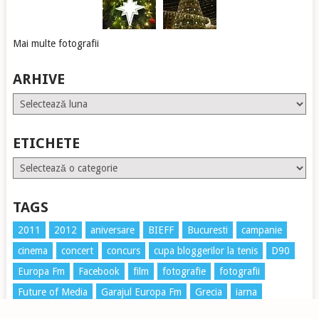
Mai multe fotografii
ARHIVE
Arhive
ETICHETE
Etichete
TAGS
2011
2012
aniversare
BIEFF
Bucuresti
campanie
cinema
concert
concurs
cupa bloggerilor la tenis
D90
Europa Fm
Facebook
film
fotografie
fotografii
Future of Media
Garajul Europa Fm
Grecia
iarna
imagini
impresii
magazin
muzica
online
poze