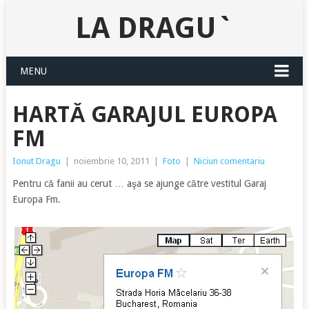
LA DRAGU`
MENU
HARTĂ GARAJUL EUROPA
FM
Ionut Dragu
|
noiembrie 10, 2011
|
Foto
|
Niciun comentariu
Pentru că fanii au cerut … aşa se ajunge către vestitul Garaj
Europa Fm.