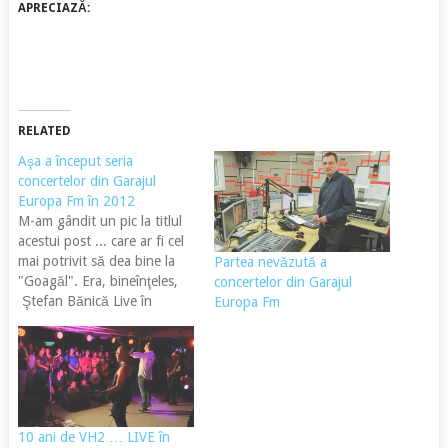
APRECIAZĂ:
RELATED
Aşa a început seria
concertelor din Garajul
Europa Fm în 2012
M-am gândit un pic la titlul
acestui post ... care ar fi cel
mai potrivit să dea bine la
Partea nevăzută a
"Goagăl". Era, bineînţeles,
concertelor din Garajul
Ştefan Bănică Live în
Europa Fm
Garajul Europa Fm, Primul
concert din Garajul Europa
Fm din 2012 sau Primul
concert Incendiar din Garajul
europa FM din 2012 ...
Până la…
10 ani de VH2 … LIVE în