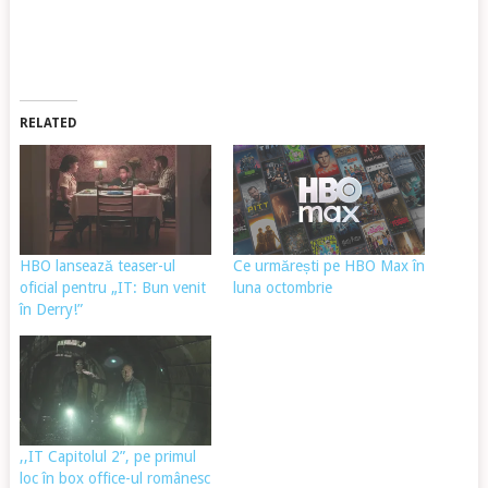
RELATED
HBO lansează teaser-ul
Ce urmărești pe HBO Max în
oficial pentru „IT: Bun venit
luna octombrie
în Derry!”
,,IT Capitolul 2”, pe primul
loc în box office-ul românesc