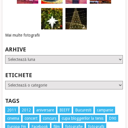
Mai multe fotografii
ARHIVE
Arhive
ETICHETE
Etichete
TAGS
2011
2012
aniversare
BIEFF
Bucuresti
campanie
cinema
concert
concurs
cupa bloggerilor la tenis
D90
Europa Fm
Facebook
film
fotografie
fotografii