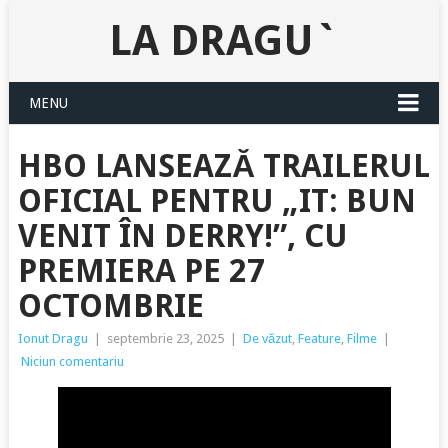
LA DRAGU`
MENU
HBO LANSEAZĂ TRAILERUL
OFICIAL PENTRU „IT: BUN
VENIT ÎN DERRY!”, CU
PREMIERA PE 27
OCTOMBRIE
Ionut Dragu
|
septembrie 23, 2025
|
De văzut
,
Feature
,
Filme
|
Niciun comentariu