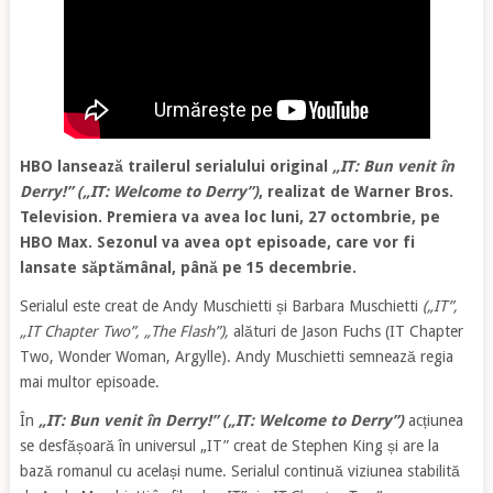
HBO lansează trailerul serialului original
„IT: Bun venit în
Derry!” („IT: Welcome to Derry”)
, realizat de Warner Bros.
Television. Premiera va avea loc luni, 27 octombrie, pe
HBO Max. Sezonul va avea opt episoade, care vor fi
lansate săptămânal, până pe 15 decembrie.
Serialul este creat de Andy Muschietti și Barbara Muschietti
(„IT”,
„IT Chapter Two”, „The Flash”),
alături de Jason Fuchs (IT Chapter
Two, Wonder Woman, Argylle). Andy Muschietti semnează regia
mai multor episoade.
În
„IT: Bun venit în Derry!” („IT: Welcome to Derry”)
acțiunea
se desfășoară în universul „IT” creat de Stephen King și are la
bază romanul cu același nume. Serialul continuă viziunea stabilită