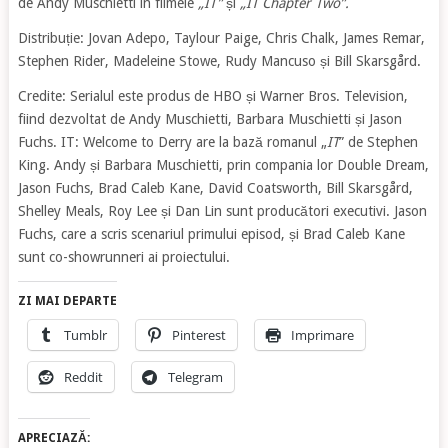
de Andy Muschietti în filmele
„IT”
și
„IT Chapter Two”.
Distribuție: Jovan Adepo, Taylour Paige, Chris Chalk, James Remar,
Stephen Rider, Madeleine Stowe, Rudy Mancuso și Bill Skarsgård.
Credite: Serialul este produs de HBO și Warner Bros. Television,
fiind dezvoltat de Andy Muschietti, Barbara Muschietti și Jason
Fuchs. IT: Welcome to Derry are la bază romanul „
IT
” de Stephen
King. Andy și Barbara Muschietti, prin compania lor Double Dream,
Jason Fuchs, Brad Caleb Kane, David Coatsworth, Bill Skarsgård,
Shelley Meals, Roy Lee și Dan Lin sunt producători executivi. Jason
Fuchs, care a scris scenariul primului episod, și Brad Caleb Kane
sunt co-showrunneri ai proiectului.
ZI MAI DEPARTE
Tumblr
Pinterest
Imprimare
Reddit
Telegram
APRECIAZĂ: